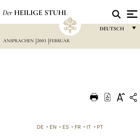
Der
HEILIGE STUHL
DEUTSCH
ANSPRACHEN
2003
FEBRUAR
FRANÇAIS
ENGLISH
ITALIANO
PORTUGUÊS
ESPAÑOL
DEUTSCH
POLSKI
العربيّة
DE
-
EN
-
ES
-
FR
-
IT
-
PT
中文