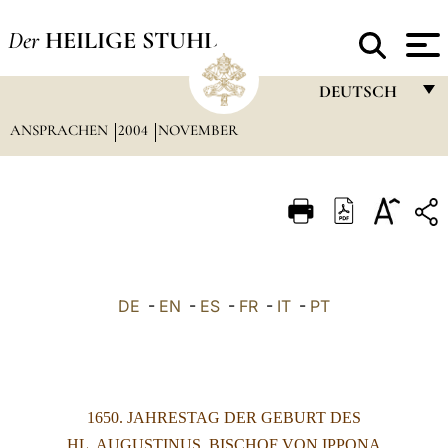
Der
HEILIGE STUHL
DEUTSCH
ANSPRACHEN
2004
NOVEMBER
FRANÇAIS
ENGLISH
ITALIANO
PORTUGUÊS
ESPAÑOL
DE
-
EN
-
ES
-
FR
-
IT
-
PT
DEUTSCH
POLSKI
العربيّة
1650. JAHRESTAG DER GEBURT DES
中文
HL. AUGUSTINUS, BISCHOF VON IPPONA