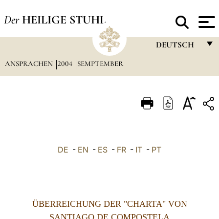
Der
HEILIGE STUHL
DEUTSCH
ANSPRACHEN
2004
SEMPTEMBER
FRANÇAIS
ENGLISH
ITALIANO
PORTUGUÊS
ESPAÑOL
DE
-
EN
-
ES
-
FR
-
IT
-
PT
DEUTSCH
POLSKI
العربيّة
ÜBERREICHUNG DER "CHARTA" VON
中文
SANTIAGO DE COMPOSTELA