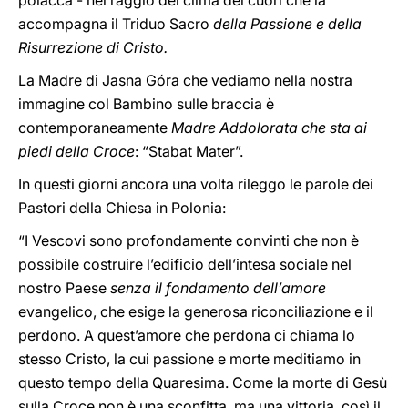
polacca - nel raggio del clima dei cuori che là
accompagna il Triduo Sacro
della Passione e della
Risurrezione di Cristo.
La Madre di Jasna Góra che vediamo nella nostra
immagine col Bambino sulle braccia è
contemporaneamente
Madre Addolorata che sta ai
piedi della Croce
: “Stabat Mater”.
In questi giorni ancora una volta rileggo le parole dei
Pastori della Chiesa in Polonia:
“I Vescovi sono profondamente convinti che non è
possibile costruire l’edificio dell’intesa sociale nel
nostro Paese
senza il fondamento dell’amore
evangelico, che esige la generosa riconciliazione e il
perdono. A quest’amore che perdona ci chiama lo
stesso Cristo, la cui passione e morte meditiamo in
questo tempo della Quaresima. Come la morte di Gesù
sulla Croce non è una sconfitta, ma una vittoria, così il