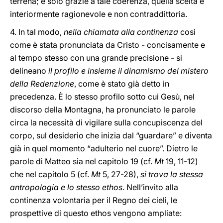
terrena; e solo grazie a tale coerenza, quella scelta è
interiormente ragionevole e non contraddittoria.
4. In tal modo,
nella chiamata alla continenza
così
come è stata pronunciata da Cristo - concisamente e
al tempo stesso con una grande precisione - si
delineano
il profilo e insieme il dinamismo del mistero
della Redenzione
, come è stato già detto in
precedenza. È lo stesso profilo sotto cui Gesù, nel
discorso della Montagna, ha pronunciato le parole
circa la necessità di vigilare sulla concupiscenza del
corpo, sul desiderio che inizia dal “guardare” e diventa
già in quel momento “adulterio nel cuore”. Dietro le
parole di Matteo sia nel capitolo 19 (cf.
Mt
19, 11-12)
che nel capitolo 5 (cf.
Mt
5, 27-28),
si trova la stessa
antropologia e lo stesso ethos
. Nell’invito alla
continenza volontaria per il Regno dei cieli, le
prospettive di questo ethos vengono ampliate: