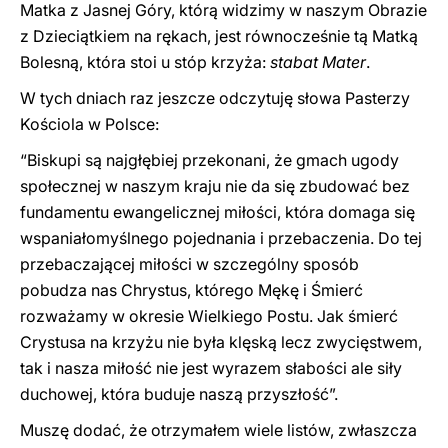
Matka z Jasnej Góry, którą widzimy w naszym Obrazie
z Dzieciątkiem na rękach, jest równocześnie tą Matką
Bolesną, która stoi u stóp krzyża:
stabat Mater
.
W tych dniach raz jeszcze odczytuję słowa Pasterzy
Kościola w Polsce:
“Biskupi są najgłębiej przekonani, że gmach ugody
społecznej w naszym kraju nie da się zbudować bez
fundamentu ewangelicznej miłości, która domaga się
wspaniałomyślnego pojednania i przebaczenia. Do tej
przebaczającej miłości w szczególny sposób
pobudza nas Chrystus, którego Mękę i Śmierć
rozważamy w okresie Wielkiego Postu. Jak śmierć
Crystusa na krzyżu nie była klęską lecz zwycięstwem,
tak i nasza miłość nie jest wyrazem słabości ale siły
duchowej, która buduje naszą przyszłość”.
Muszę dodać, że otrzymałem wiele listów, zwłaszcza