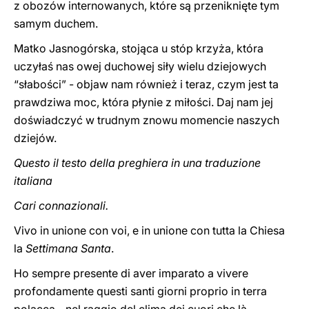
z obozów internowanych, które są przeniknięte tym
samym duchem.
Matko Jasnogórska, stojąca u stóp krzyża, która
uczyłaś nas owej duchowej siły wielu dziejowych
“słabości” - objaw nam również i teraz, czym jest ta
prawdziwa moc, która płynie z miłości. Daj nam jej
doświadczyć w trudnym znowu momencie naszych
dziejów.
Questo il testo della preghiera in una traduzione
italiana
Cari connazionali.
Vivo in unione con voi, e in unione con tutta la Chiesa
la
Settimana Santa
.
Ho sempre presente di aver imparato a vivere
profondamente questi santi giorni proprio in terra