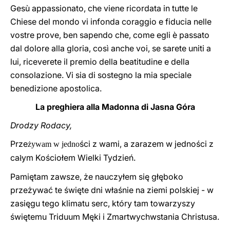
Gesù appassionato, che viene ricordata in tutte le
Chiese del mondo vi infonda coraggio e fiducia nelle
vostre prove, ben sapendo che, come egli è passato
dal dolore alla gloria, così anche voi, se sarete uniti a
lui, riceverete il premio della beatitudine e della
consolazione. Vi sia di sostegno la mia speciale
benedizione apostolica.
La preghiera alla Madonna di Jasna Góra
Drodzy Rodacy,
Prze
ści z wami, a zarazem w jedności z
żywam w jedno
ca
ym Kościołem Wielki Tydzień.
ł
Pamiętam zawsze, że nauczyłem się głęboko
przeżywać te święte dni właśnie na ziemi polskiej - w
zasięgu tego klimatu serc, który tam towarzyszy
świętemu Triduum Męki i Zmartwychwstania Christusa.