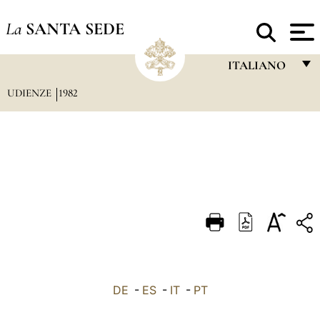
La
SANTA SEDE
ITALIANO
UDIENZE
1982
FRANÇAIS
ENGLISH
ITALIANO
PORTUGUÊS
ESPAÑOL
DEUTSCH
POLSKI
العربيّة
DE
-
ES
-
IT
-
PT
中文