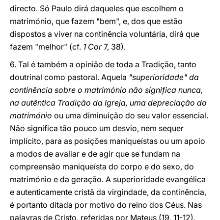
directo. Só Paulo dirá daqueles que escolhem o
matrimónio, que fazem "bem", e, dos que estão
dispostos a viver na continência voluntária, dirá que
fazem "melhor" (cf.
1 Cor
7, 38).
6. Tal é também a opinião de toda a Tradição, tanto
doutrinal como pastoral. Aquela
"superioridade" da
continência sobre o matrimónio não significa nunca,
na autêntica Tradição da Igreja, uma depreciação do
matrimónio
ou uma diminuição do seu valor essencial.
Não significa tão pouco um desvio, nem sequer
implícito, para as posições maniqueístas ou um apoio
a modos de avaliar e de agir que se fundam na
compreensão maniqueísta do corpo e do sexo, do
matrimónio e da geração. A superioridade evangélica
e autenticamente cristã da virgindade, da continência,
é portanto ditada por motivo do reino dos Céus. Nas
palavras de Cristo, referidas por Mateus (19, 11-12),