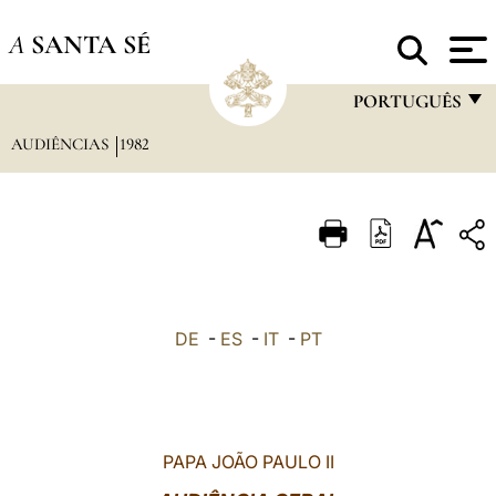
A
SANTA SÉ
PORTUGUÊS
AUDIÊNCIAS
1982
FRANÇAIS
ENGLISH
ITALIANO
PORTUGUÊS
ESPAÑOL
DE
-
ES
-
IT
-
PT
DEUTSCH
POLSKI
العربيّة
PAPA JOÃO PAULO II
中文