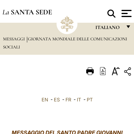
La
SANTA SEDE
ITALIANO
MESSAGGI
GIORNATA MONDIALE DELLE COMUNICAZIONI
FRANÇAIS
SOCIALI
ENGLISH
ITALIANO
PORTUGUÊS
ESPAÑOL
DEUTSCH
EN
-
ES
-
FR
-
IT
-
PT
POLSKI
العربيّة
MESSAGGIO DEL SANTO PADRE GIOVANNI
中文