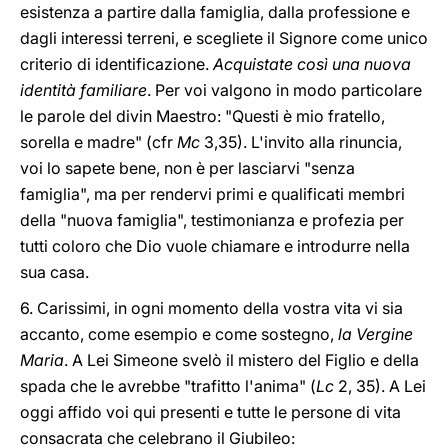
esistenza a partire dalla famiglia, dalla professione e
dagli interessi terreni, e scegliete il Signore come unico
criterio di identificazione.
Acquistate così una nuova
identità familiare
. Per voi valgono in modo particolare
le parole del divin Maestro: "Questi è mio fratello,
sorella e madre" (cfr
Mc
3,35). L'invito alla rinuncia,
voi lo sapete bene, non è per lasciarvi "senza
famiglia", ma per rendervi primi e qualificati membri
della "nuova famiglia", testimonianza e profezia per
tutti coloro che Dio vuole chiamare e introdurre nella
sua casa.
6. Carissimi, in ogni momento della vostra vita vi sia
accanto, come esempio e come sostegno,
la Vergine
Maria
. A Lei Simeone svelò il mistero del Figlio e della
spada che le avrebbe "trafitto l'anima" (
Lc
2, 35). A Lei
oggi affido voi qui presenti e tutte le persone di vita
consacrata che celebrano il Giubileo: