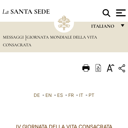
La
SANTA SEDE
ITALIANO
MESSAGGI
GIORNATA MONDIALE DELLA VITA
FRANÇAIS
CONSACRATA
ENGLISH
ITALIANO
PORTUGUÊS
ESPAÑOL
DEUTSCH
DE
-
EN
-
ES
-
FR
-
IT
-
PT
POLSKI
العربيّة
IV GIORNATA DELLA VITA CONSACRATA
中文