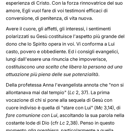
esperienza di Cristo. Con la forza rinnovatrice del suo
amore, Egli vuol fare di voi testimoni efficaci di
conversione, di penitenza, di vita nuova.
Avere il cuore, gli affetti, gli interessi, i sentimenti
polarizzati su Gesù costituisce l'aspetto più grande del
dono che lo Spirito opera in voi. Vi conforma a Lui
casto, povero e obbediente. Ed i consigli evangelici,
lungi dall'essere una rinuncia che impoverisce,
costituiscono
una scelta che libera la persona ad una
attuazione più piena delle sue potenzialità
.
Della profetessa Anna l'evangelista annota che "non si
allontanava mai dal tempio" (
Lc
2, 37). La prima
vocazione di chi si pone alla sequela di Gesù con
cuore indiviso è quella di "stare con Lui" (
Mc
3,14), di
fare comunione con Lui
, ascoltando la sua parola nella
costante lode di Dio (cfr
Lc
2,38). Penso in questo
momento
alla preghiera
, particolarmente a quella