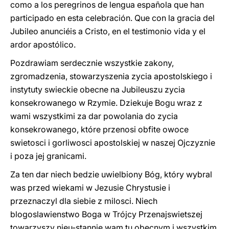
como a los peregrinos de lengua española que han
participado en esta celebración. Que con la gracia del
Jubileo anunciéis a Cristo, en el testimonio vida y el
ardor apostólico.
Pozdrawiam serdecznie wszystkie zakony,
zgromadzenia, stowarzyszenia zycia apostolskiego i
instytuty swieckie obecne na Jubileuszu zycia
konsekrowanego w Rzymie. Dziekuje Bogu wraz z
wami wszystkimi za dar powolania do zycia
konsekrowanego, które przenosi obfite owoce
swietosci i gorliwosci apostolskiej w naszej Ojczyznie
i poza jej granicami.
Za ten dar niech bedzie uwielbiony Bóg, który wybral
was przed wiekami w Jezusie Chrystusie i
przeznaczyl dla siebie z milosci. Niech
blogoslawienstwo Boga w Trójcy Przenajswietszej
towarzyszy nieu-stannie wam tu obecnym i wszystkim