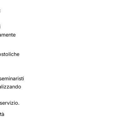
:
i
tamente
ostoliche
seminaristi
ealizzando
servizio.
tà