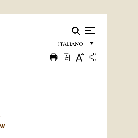
ITALIANO
FRANÇAIS
ENGLISH
ITALIANO
PORTUGUÊS
ESPAÑOL
DEUTSCH
I
NI
POLSKI