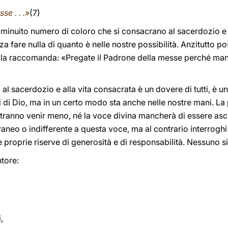
se . . .»
(7)
minuito numero di coloro che si consacrano al sacerdozio e a
a fare nulla di quanto è nelle nostre possibilità. Anzitutto p
 la raccomanda: «Pregate il Padrone della messe perché mand
al sacerdozio e alla vita consacrata è un dovere di tutti, è u
i di Dio, ma in un certo modo sta anche nelle nostre mani. La 
tranno venir meno, né la voce divina mancherà di essere asc
raneo o indifferente a questa voce, ma al contrario interroghi 
e proprie riserve di generosità e di responsabilità. Nessuno 
ntore:
,