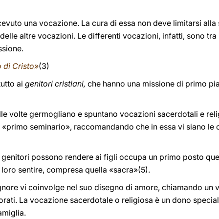
cevuto una vocazione. La cura di essa non deve limitarsi alla
lle altre vocazioni. Le differenti vocazioni, infatti, sono tr
ssione.
 di Cristo»
(3)
tutto ai
genitori cristiani,
che hanno una missione di primo pia
 delle volte germogliano e spuntano vocazioni sacerdotali e rel
na «primo seminario», raccomandando che in essa vi siano le c
i genitori possono rendere ai figli occupa un primo posto quell
 loro sentire, compresa quella «sacra»(5).
 Signore vi coinvolge nel suo disegno di amore, chiamando un vo
norati. La vocazione sacerdotale o religiosa è un dono specia
amiglia.