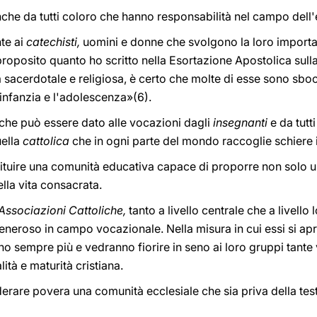
nche da tutti coloro che hanno responsabilità nel campo dell
te ai
catechisti,
uomini e donne che svolgono la loro importan
n proposito quanto ho scritto nella Esortazione Apostolica sull
ta sacerdotale e religiosa, è certo che molte di esse sono sbo
'infanzia e l'adolescenza»(6).
 che può essere dato alle vocazioni dagli
insegnanti
e da tutti
uella
cattolica
che in ogni parte del mondo raccoglie schiere 
tituire una comunità educativa capace di proporre non solo u
ella vita consacrata.
Associazioni Cattoliche,
tanto a livello centrale che a livello
eroso in campo vocazionale. Nella misura in cui essi si aprir
no sempre più e vedranno fiorire in seno ai loro gruppi tant
ità e maturità cristiana.
rare povera una comunità ecclesiale che sia priva della te