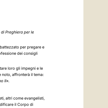
العربيّة
中文
LATINE
di Preghiera per le
 battezzato per pregare e
rofessione dei consigli
tare loro gli impegni e le
 noto, affronterà il tema:
o II».
ti, altri come evangelisti,
edificare il Corpo di