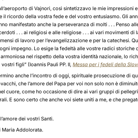
 all’aeroporto di Vajnori, così sintetizzavo le mie impressioni e
e il ricordo della vostra fede e del vostro entusiasmo. Gli an
no manifestato anche la perseveranza di molti . . . Penso alle fa
rdoti . . . ai religiosi e alle religiose . . . ai vari movimenti di la
mensi di lavoro per l’evangelizzazione e per la catechesi. Qu
 ogni impegno. Lo esige la fedeltà alle vostre radici storiche 
 armoniosa nel rispetto della vostra identità nazionale, lo ric
vostri figli” (Ioannis Pauli PP. II
,
Messa per i fedeli della Slo
ermino anche l’incontro di oggi, spirituale prosecuzione di qu
vacchi, che l’amore del Papa per voi non solo non è diminuit
el cuore, come ho occasione di dire ai vari gruppi di pellegri
ali. E sono certo che anche voi siete uniti a me, e che prega
l’amore dei vostri Santi.
di Maria Addolorata.