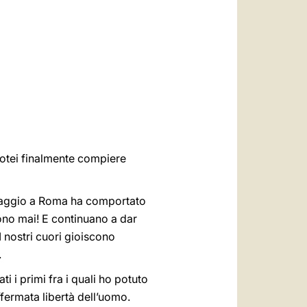
العربيّة
中文
LATINE
 potei finalmente compiere
 viaggio a Roma ha comportato
scono mai! E continuano a dar
I nostri cuori gioiscono
.
ti i primi fra i quali ho potuto
affermata libertà dell’uomo.