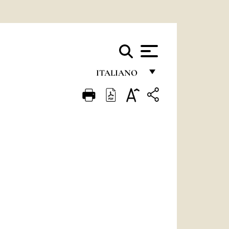
ITALIANO
FRANÇAIS
ENGLISH
ITALIANO
PORTUGUÊS
ESPAÑOL
DEUTSCH
POLSKI