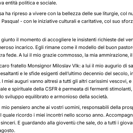
a entità politica e sociale.
 ha ripreso a vivere con la bellezza delle sue liturgie, col nu
 Pasqua! - con le iniziative culturali e caritative, col suo sfor
giunto il momento di accogliere le insistenti richieste del 
neroso incarico. Egli rimane come il modello del buon pastore
stra fede. A lui il mio grazie commosso, la mia ammirazione, i
aro fratello Monsignor Miloslav Vlk: a lui il mio augurio di s
saltanti e le sfide esigenti dell’ultimo decennio del secolo, i
I miei auguri vanno altresì a tutti gli altri carissimi vescovi, 
urale e spirituale della CSFR è permeata di fermenti stimolanti,
 lo sviluppo equilibrato e armonioso della società.
il mio pensiero anche ai vostri uomini, responsabili della pros
l quale ricordo i miei incontri nello scorso anno. Accompagno
ù sinceri. E guardando alla gioventù che sale, do a tutti i gio
agosto.