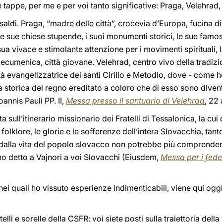
 tappe, per me e per voi tanto significative: Praga, Velehrad, 
saldi. Praga, “madre delle città”, crocevia d’Europa, fucina di 
 sue chiese stupende, i suoi monumenti storici, le sue famose i
 sua vivace e stimolante attenzione per i movimenti spirituali,
ttà ecumenica, città giovane. Velehrad, centro vivo della tradiz
vità evangelizzatrice dei santi Cirillo e Metodio, dove - come
storica del regno ereditato a coloro che di esso sono divent
oannis Pauli PP. II,
Messa presso il santuario di Velehrad
, 22 
a sull’itinerario missionario dei Fratelli di Tessalonica, la 
il folklore, le glorie e le sofferenze dell’intera Slovacchia, tan
e dalla vita del popolo slovacco non potrebbe più comprendere
ho detto a Vajnori a voi Slovacchi (Eiusdem,
Messa per i fede
nei quali ho vissuto esperienze indimenticabili, viene qui oggi
atelli e sorelle della CSFR: voi siete posti sulla traiettoria della