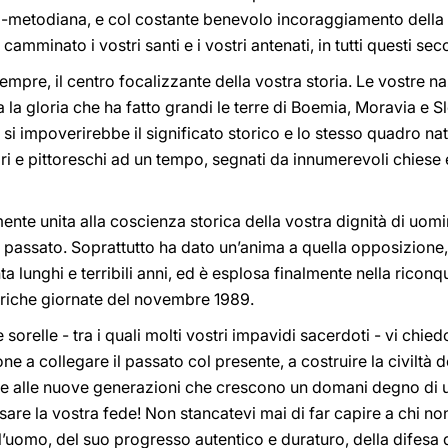
illo-metodiana, e col costante benevolo incoraggiamento dell
camminato i vostri santi e i vostri antenati, in tutti questi sec
sempre, il centro focalizzante della vostra storia. Le vostre 
a la gloria che ha fatto grandi le terre di Boemia, Moravia e 
 si impoverirebbe il significato storico e lo stesso quadro nat
spri e pittoreschi ad un tempo, segnati da innumerevoli chiese
ente unita alla coscienza storica della vostra dignità di uomini
 passato. Soprattutto ha dato un’anima a quella opposizione,
a lunghi e terribili anni, ed è esplosa finalmente nella riconqu
toriche giornate del novembre 1989.
 e sorelle - tra i quali molti vostri impavidi sacerdoti - vi ch
e a collegare il passato col presente, a costruire la civiltà
re alle nuove generazioni che crescono un domani degno di uo
sare la vostra fede! Non stancatevi mai di far capire a chi no
ell’uomo, del suo progresso autentico e duraturo, della difesa 