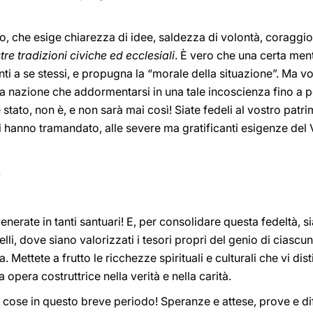
to, che esige chiarezza di idee, saldezza di volontà, coraggio
tre tradizioni civiche ed ecclesiali
. È vero che una certa ment
nti a se stessi, e propugna la “morale della situazione”. Ma v
na nazione che addormentarsi in una tale incoscienza fino a pe
 stato, non è, e non sarà mai così! Siate fedeli al vostro patri
i hanno tramandato, alle severe ma gratificanti esigenze del 
!
venerate in tanti santuari! E, per consolidare questa fedeltà, 
i, dove siano valorizzati i tesori propri del genio di ciascun
Mettete a frutto le ricchezze spirituali e culturali che vi di
ra opera costruttrice nella verità e nella carità.
cose in questo breve periodo! Speranze e attese, prove e dif