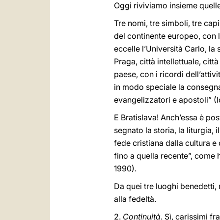
Oggi riviviamo insieme quelle
Tre nomi, tre simboli, tre capi
del continente europeo, con le
eccelle l’Università Carlo, la
Praga, città intellettuale, ci
paese, con i ricordi dell’atti
in modo speciale la consegna 
evangelizzatori e apostoli” (I
E Bratislava! Anch’essa è post
segnato la storia, la liturgia, 
fede cristiana dalla cultura 
fino a quella recente”, come 
1990).
Da quei tre luoghi benedetti, 
alla fedeltà.
2.
Continuità
. Sì, carissimi fr