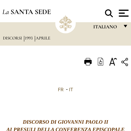
La
SANTA SEDE
ITALIANO
DISCORSI
1993
APRILE
FRANÇAIS
ENGLISH
ITALIANO
PORTUGUÊS
ESPAÑOL
FR
-
IT
DEUTSCH
POLSKI
العربيّة
DISCORSO DI GIOVANNI PAOLO II
AI PRESULI DELLA CONFERENZA EPISCOPALE
中文