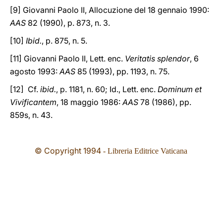
[9] Giovanni Paolo II, Allocuzione del 18 gennaio 1990:
AAS
82 (1990), p. 873, n. 3.
[10]
Ibid.
, p. 875, n. 5.
[11] Giovanni Paolo II, Lett. enc.
Veritatis splendor
, 6
agosto 1993:
AAS
85 (1993), pp. 1193, n. 75.
[12] Cf.
ibid.
, p. 1181, n. 60; Id., Lett. enc.
Dominum et
Vivificantem
, 18 maggio 1986:
AAS
78 (1986), pp.
859s, n. 43.
© Copyright 199
4
- Libreria Editrice Vaticana