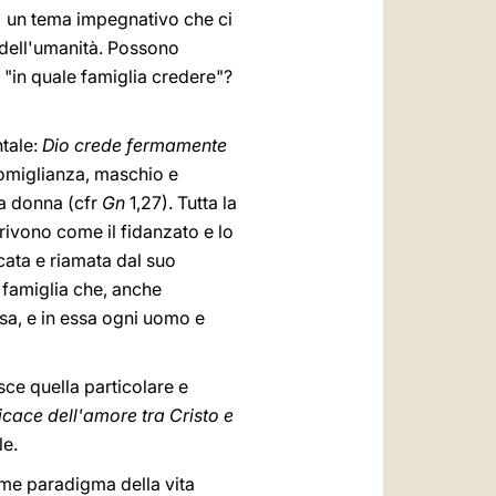
E' un tema impegnativo che ci
dell'umanità. Possono
 "in quale famiglia credere"?
tale:
Dio crede fermamente
somiglianza, maschio e
la donna (cfr
Gn
1,27). Tutta la
crivono come il fidanzato e lo
cata e riamata dal suo
a famiglia che, anche
esa, e in essa ogni uomo e
sce quella particolare e
icace dell'amore tra Cristo e
le.
ome paradigma della vita