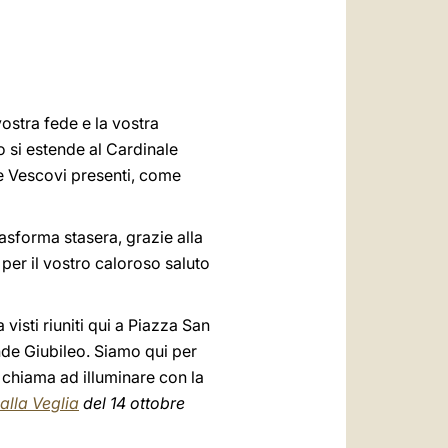
العربيّة
中文
LATINE
stra fede e la vostra
o si estende al Cardinale
i e Vescovi presenti, come
rasforma stasera, grazie alla
o per il vostro caloroso saluto
isti riuniti qui a Piazza San
ande Giubileo. Siamo qui per
chiama ad illuminare con la
alla Veglia
del 14 ottobre