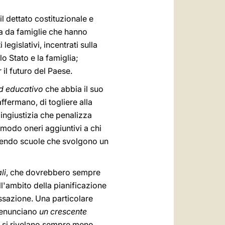
il dettato costituzionale e
a da famiglie che hanno
egislativi, incentrati sulla
lo Stato e la famiglia;
 il futuro del Paese.
ed educativo
che abbia il suo
affermano, di togliere alla
 ingiustizia che penalizza
l modo oneri aggiuntivi a chi
gliendo scuole che svolgono un
li
, che dovrebbero sempre
ll'ambito della pianificazione
tassazione. Una particolare
 denunciano
un crescente
a, si rivelano sempre meno