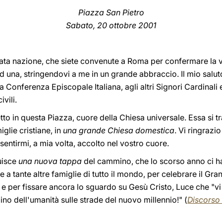
Piazza San Pietro
Sabato, 20 ottobre 2001
ta nazione, che siete convenute a Roma per confermare la vo
d una, stringendovi a me in un grande abbraccio. Il mio salut
la Conferenza Episcopale Italiana, agli altri Signori Cardinal
ivili.
tto in questa Piazza, cuore della Chiesa universale. Essa si t
glie cristiane, in
una grande Chiesa domestica
. Vi ringrazi
 sentirmi, a mia volta, accolto nel vostro cuore.
uisce
una nuova tappa
del cammino, che lo scorso anno ci ha v
 e a tante altre famiglie di tutto il mondo, per celebrare il Gr
per fissare ancora lo sguardo su Gesù Cristo, Luce che "vi 
no dell'umanità sulle strade del nuovo millennio!" (
Discorso 