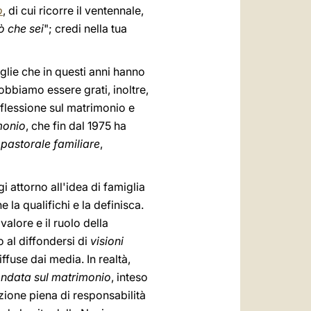
o
, di cui ricorre il ventennale,
ò che sei
"; credi nella tua
iglie che in questi anni hanno
obbiamo essere grati, inoltre,
riflessione sul matrimonio e
monio
, che fin dal 1975 ha
i pastorale familiare
,
i attorno all'idea di famiglia
 la qualifichi e la definisca.
l valore e il ruolo della
o al diffondersi di
visioni
ffuse dai media. In realtà,
fondata sul matrimonio
, inteso
ione piena di responsabilità