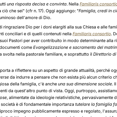
utti
una risposta decisa e convinta
. Nella
Familiaris consorti
a ciò che sei" (cfr n. 17). Oggi aggiungo: "
Famiglia, credi in ci
uminoso dell'amore di Dio.
 ringraziare Dio per i doni elargiti alla sua Chiesa e alle fam
i conciliari e di quelli contenuti nella
Familiaris consortio
. D
ai suoi Pastori per aver contribuito in modo determinante alla 
ti documenti come
Evangelizzazione e sacramento del matri
svolta nella pastorale familiare, e soprattutto il
Direttorio d
porta a riflettere su un aspetto di grande attualità, perché ogg
verse
da indurre a pensare che non esista più alcun criterio che
iosa della famiglia, c'è anche
una sua dimensione sociale
. I
enti da quest'altro punto di vista. Oggi, purtroppo, assistiam
lose
, alimentate da ideologie relativistiche, pervasivamente di
la società è di fondamentale importanza
tutelare la famiglia 
ciproco impegno pubblicamente espresso e regolato, l'assunz