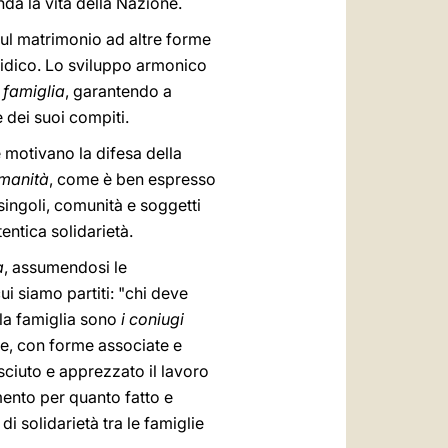
fonda la vita della Nazione.
sul matrimonio ad altre forme
uridico. Lo sviluppo armonico
a famiglia
, garantendo a
e dei suoi compiti.
 motivano la difesa della
umanità
, come è ben espresso
singoli, comunità e soggetti
entica solidarietà.
a
, assumendosi le
ui siamo partiti: "chi deve
la famiglia sono
i coniugi
ce, con forme associate e
nosciuto e apprezzato il lavoro
mento per quanto fatto e
 di solidarietà tra le famiglie