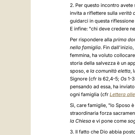
2. Per questo incontro avete s
invita a riflettere sulla
verità 
guidarci in questa riflession
E infine: "chi deve credere ne
Per rispondere alla
prima d
nella famiglia
. Fin dall'iniz
femmina, ha voluto collocar
storia della salvezza è un a
sposo, e
la comunità eletta
, 
Signore (cfr
Is
62,4-5;
Os
1-3
pensando ad essa, ha inviato 
ogni famiglia (cfr
Lettera all
Sì, care famiglie, "lo Sposo è
straordinaria forza sacrament
la Chiesa
e vi pone come
sog
3. Il fatto che Dio abbia po