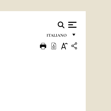
ITALIANO
FRANÇAIS
ENGLISH
ITALIANO
PORTUGUÊS
ESPAÑOL
DEUTSCH
POLSKI