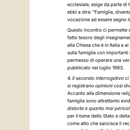
ecclesiale, esige da parte di t
ebbi a dire: "Famiglia, divent
vocazione ad essere segno l
Questo incontro ci permette di
fatto tesoro degli insegnament
alla Chiesa che è in Italia e 
sulla famiglia con importan
permesso di operare una vera 
pubblicato nel luglio 1993.
4.
Il secondo interrogativo
ci 
si registrano
opinioni così di
Accanto alla dimensione relig
famiglia sono altrettanto evid
distorte e quanto mai perico
per il bene dello Stato e del
come atto che sancisce il re