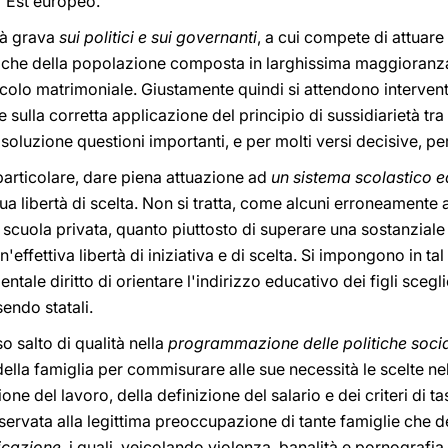
ll'Est europeo.
tà grava
sui politici e sui governanti
, a cui compete di attuare 
ntiche della popolazione composta in larghissima maggioranz
colo matrimoniale. Giustamente quindi si attendono interventi l
sulla corretta applicazione del principio di sussidiarietà tra 
 soluzione questioni importanti, e per molti versi decisive, per
 particolare, dare piena attuazione ad
un sistema scolastico 
sua libertà di scelta. Non si tratta, come alcuni erroneamente 
 scuola privata, quanto piuttosto di superare una sostanziale
'effettiva libertà di iniziativa e di scelta. Si impongono in ta
entale diritto di orientare l'indirizzo educativo dei figli sce
endo statali.
o salto di qualità nella
programmazione delle politiche socia
della famiglia per commisurare alle sue necessità le scelte ne
one del lavoro, della definizione del salario e dei criteri di 
iservata alla legittima preoccupazione di tante famiglie che
icazione
, i quali, veicolando violenza, banalità e pornografi