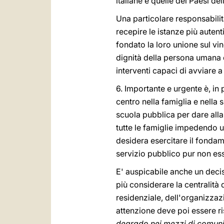
italiane e quelle dei Paesi de
Una particolare responsabili
recepire le istanze più aute
fondato la loro unione sul vin
dignità della persona umana e 
interventi capaci di avviare a
6. Importante e urgente è, in
centro nella famiglia e nella 
scuola pubblica per dare alla
tutte le famiglie impedendo un
desidera esercitare il fondam
servizio pubblico pur non ess
E' auspicabile anche un decis
più considerare la centralità 
residenziale, dell'organizzazi
attenzione deve poi essere r
degrado nei mezzi di comun