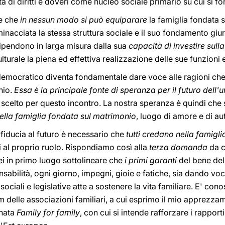
larità di diritti e doveri come nucleo sociale primario su cui si 
e che
in nessun modo si può equiparare
la famiglia fondata 
minacciata la stessa struttura sociale e il suo fondamento gi
dipendono in larga misura dalla sua
capacità di investire sull
culturale la piena ed effettiva realizzazione delle sue funzioni 
 democratico diventa fondamentale dare voce alle ragioni che
nio.
Essa è la principale fonte di speranza per il futuro dell'
scelto per questo incontro. La nostra speranza è quindi che 
lla famiglia fondata sul matrimonio
, luogo di amore e di aut
 fiducia al futuro è necessario che
tutti credano nella famigli
 al proprio ruolo. Rispondiamo così alla
terza domanda
da c
ei in primo luogo sottolineare che
i primi garanti
del bene del
nsabilità, ogni giorno, impegni, gioie e fatiche, sia dando vo
e sociali e legislative atte a sostenere la vita familiare. E' co
um delle associazioni familiari, a cui esprimo il mio apprezza
inata
Family for family
, con cui si intende rafforzare i rapporti