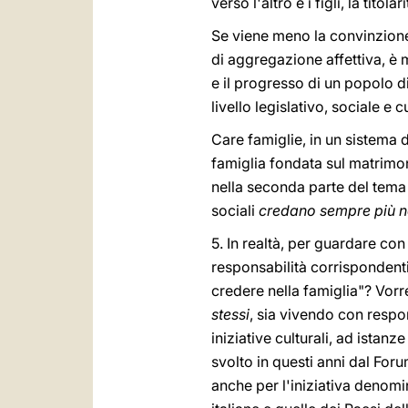
verso l'altro e i figli, la tito
Se viene meno la convinzion
di aggregazione affettiva, è 
e il progresso di un popolo 
livello legislativo, sociale e 
Care famiglie, in un sistema
famiglia fondata sul matrimo
nella seconda parte del tema 
sociali
credano sempre più ne
5. In realtà, per guardare con
responsabilità corrispondenti
credere nella famiglia"? Vorr
stessi
, sia vivendo con respo
iniziative culturali, ad istanz
svolto in questi anni dal For
anche per l'iniziativa denom