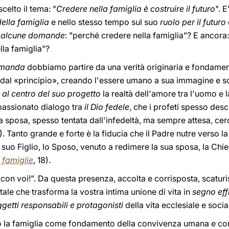
celto il tema: "
Credere nella famiglia è costruire il futuro
". 
della famiglia
e nello stesso tempo sul suo
ruolo per il futuro
e
alcune domande
: "perché credere nella famiglia"? E ancora:
lla famiglia"?
omanda
dobbiamo partire da una verità originaria e fondamen
io, dal «principio», creando l'essere umano a sua immagine e 
e
al centro del suo progetto
la realtà dell'amore tra l'uomo e 
ppassionato dialogo tra
il Dio fedele
, che i profeti spesso des
la sposa, spesso tentata dall'infedeltà, ma sempre attesa, cer
). Tanto grande e forte è la fiducia che il Padre nutre verso l
suo Figlio, lo Sposo, venuto a redimere la sua sposa, la Chi
e famiglie
, 18).
 con voi!". Da questa presenza, accolta e corrisposta, scaturi
ale che trasforma la vostra intima unione di vita in
segno eff
getti responsabili e protagonisti
della vita ecclesiale e socia
sto la famiglia come fondamento della convivenza umana e c