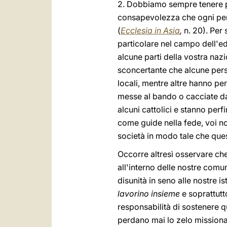
2. Dobbiamo sempre tenere p
consapevolezza che ogni perso
(
Ecclesia in Asia
,
n. 20). Per 
particolare nel campo dell'edu
alcune parti della vostra nazi
sconcertante che alcune pers
locali, mentre altre hanno per
messe al bando o cacciate da
alcuni cattolici e stanno per
come guide nella fede, voi no
società in modo tale che que
Occorre altresì osservare che
all'interno delle nostre comu
disunità in seno alle nostre i
lavorino insieme
e soprattutt
responsabilità di sostenere 
perdano mai lo zelo missionar