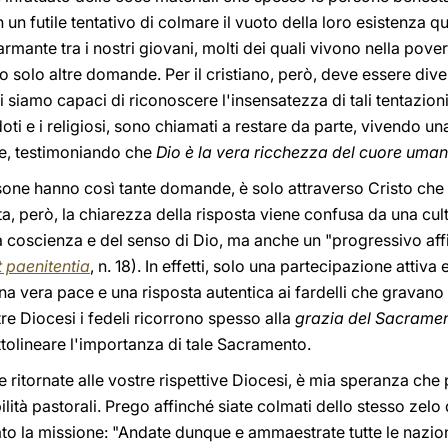
n un futile tentativo di colmare il vuoto della loro esistenza qu
rmante tra i nostri giovani, molti dei quali vivono nella pover
 solo altre domande. Per il cristiano, però, deve essere diver
 siamo capaci di riconoscere l'insensatezza di tali tentazioni. 
doti e i religiosi, sono chiamati a restare da parte, vivendo u
te, testimoniando che
Dio è la vera ricchezza del cuore uma
sone hanno così tante domande, è solo attraverso Cristo che
lta, però, la chiarezza della risposta viene confusa da una c
la coscienza e del senso di Dio, ma anche un "progressivo affi
t paenitentia
, n. 18). In effetti, solo una partecipazione attiv
na vera pace e una risposta autentica ai fardelli che gravano 
e Diocesi i fedeli ricorrono spesso alla
grazia del Sacramen
tolineare l'importanza di tale Sacramento.
re ritornate alle vostre rispettive Diocesi, è mia speranza che
ità pastorali. Prego affinché siate colmati dello stesso zelo d
ato la missione: "Andate dunque e ammaestrate tutte le nazio