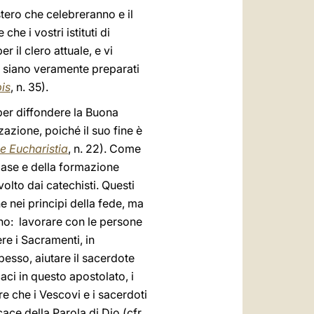
tero che celebreranno e il
e i vostri istituti di
 il clero attuale, e vi
i siano veramente preparati
is
, n. 35).
 per diffondere la Buona
zazione, poiché il suo fine è
e Eucharistia
, n. 22). Come
base e della formazione
volto dai catechisti. Questi
 nei principi della fede, ma
ono: lavorare con le persone
ere i Sacramenti, in
spesso, aiutare il sacerdote
aci in questo apostolato, i
 che i Vescovi e i sacerdoti
cace della Parola di Dio (cfr