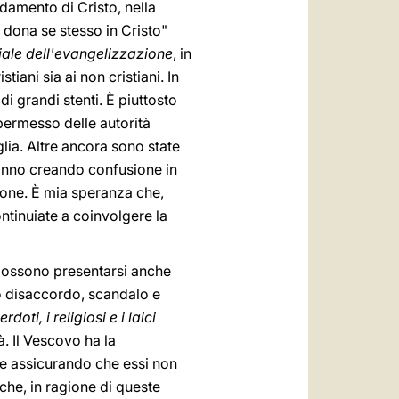
amento di Cristo, nella
 dona se stesso in Cristo"
iale dell'evangelizzazione
, in
iani sia ai non cristiani. In
i grandi stenti. È piuttosto
permesso delle autorità
glia. Altre ancora sono state
tanno creando confusione in
zione. È mia speranza che,
ntinuiate a coinvolgere la
possono presentarsi anche
no disaccordo, scandalo e
erdoti, i religiosi e i laici
à. Il Vescovo ha la
ne assicurando che essi non
che, in ragione di queste