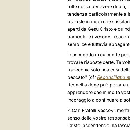
folle corsa per avere di più, i
tendenza particolarmente alla
risposte in modi che suscitano
aperti da Gesù Cristo e quindi
particolare i Vescovi, i sacer
semplice e tuttavia appagan
In un mondo in cui molte per
trovare risposte certe. Talvo
rispecchia solo una crisi del
peccato" (cfr
Reconciliatio e
riconciliazione può portare u
apprendere che in molte vostr
incoraggio a continuare a sot
7. Cari Fratelli Vescovi, ment
senso delle vostre responsabil
Cristo, ascendendo, ha lasci