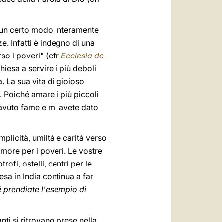
in un certo modo interamente
ze. Infatti è indegno di una
rso i poveri" (cfr
Ecclesia de
hiesa a servire i più deboli
. La sua vita di gioioso
o. Poiché amare i più piccoli
 avuto fame e mi avete dato
plicità, umiltà e carità verso
amore per i poveri. Le vostre
ofi, ostelli, centri per le
sa in India continua a far
 prendiate l'esempio di
nti si ritrovano prese nella