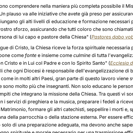
vono comprendere nella maniera più completa possibile il Mis
plauso va alle iniziative che avete già preso per assicurare ch
gano gli alti livelli di educazione e formazione necessari per
vostro sforzo, assicurando che tutti coloro che sono chiamat
rsona di lui capo e pastore della Chiesa" (
Pastores dabo vob
ngue di Cristo, la Chiesa riceve la forza spirituale necessaria
si pone come
fonte
e insieme come
culmine
di tutta l'evangeliz
 Cristo e in Lui col Padre e con lo Spirito Santo" (
Ecclesia d
i che ogni Diocesi è responsabile dell'evangelizzazione di 
, come in molti altri Paesi, gran parte di questo lavoro viene s
e sono molto più che insegnanti. Non solo educano le persone
mpiti che integrano la missione della Chiesa. Tra questi vi s
n i servizi di preghiera e la musica, preparare i fedeli a ricev
Matrimonio, formare gli altri catechisti, seppellire i morti e, 
na della parrocchia o della stazione esterna. Per essere effic
 solo di una preparazione adeguata, ma devono anche sapere
stegno spirituale e morale necessario per una trasmissione effi