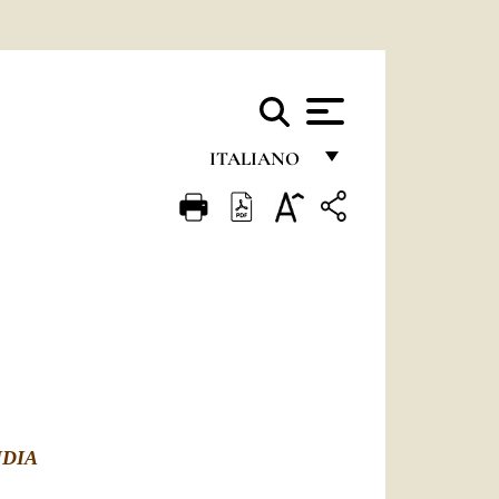
ITALIANO
FRANÇAIS
ENGLISH
ITALIANO
PORTUGUÊS
ESPAÑOL
DEUTSCH
NDIA
POLSKI