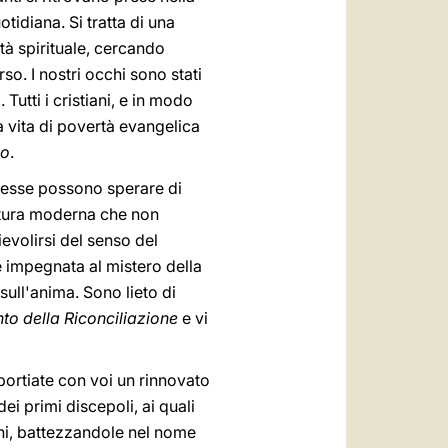
otidiana. Si tratta di una
tà spirituale, cercando
so. I nostri occhi sono stati
Tutti i cristiani, e in modo
na vita di povertà evangelica
no
.
 esse possono sperare di
ultura moderna che non
evolirsi del senso del
a e impegnata al mistero della
sull'anima. Sono lieto di
to della Riconciliazione
e vi
 portiate con voi un rinnovato
ei primi discepoli, ai quali
ni, battezzandole nel nome