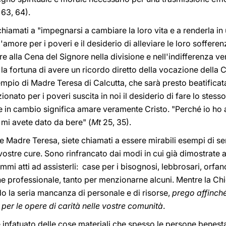
, 63, 64).
no chiamati a "impegnarsi a cambiare la loro vita e a renderla 
'amore per i poveri e il desiderio di alleviare le loro sofferen
e alla Cena del Signore nella divisione e nell'indifferenza ve
 la fortuna di avere un ricordo diretto della vocazione della C
empio di Madre Teresa di Calcutta, che sarà presto beatificata
ionato per i poveri suscita in noi il desiderio di fare lo stess
te in cambio significa amare veramente Cristo. "Perché io ho
 mi avete dato da bere" (
Mt
25, 35).
 Madre Teresa, siete chiamati a essere mirabili esempi di sem
e vostre cure. Sono rinfrancato dai modi in cui già dimostrate 
i atti ad assisterli: case per i bisognosi, lebbrosari, orfanotr
ne professionale, tanto per menzionarne alcuni. Mentre la Chie
o la seria mancanza di personale e di risorse,
prego affinché
r le opere di carità nelle vostre comunità
.
e infatuato delle cose materiali che spesso le persone benesta