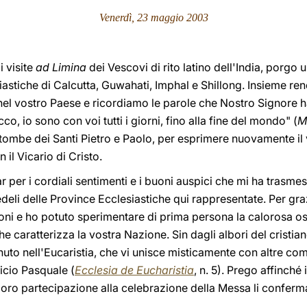
Venerdì, 23 maggio 2003
i visite
ad Limina
dei Vescovi di rito latino dell'India, porgo 
iastiche di Calcutta, Guwahati, Imphal e Shillong. Insieme re
el vostro Paese e ricordiamo le parole che Nostro Signore ha 
o, io sono con voi tutti i giorni, fino alla fine del mondo" (
M
 tombe dei Santi Pietro e Paolo, per esprimere nuovamente il
 il Vicario di Cristo.
r per i cordiali sentimenti e i buoni auspici che mi ha trasm
 fedeli delle Province Ecclesiastiche qui rappresentate. Per gra
ioni e ho potuto sperimentare di prima persona la calorosa osp
he caratterizza la vostra Nazione. Sin dagli albori del cristian
uto nell'Eucaristia, che vi unisce misticamente con altre com
icio Pasquale (
Ecclesia de Eucharistia
, n. 5). Prego affinché 
loro partecipazione alla celebrazione della Messa li conferma 