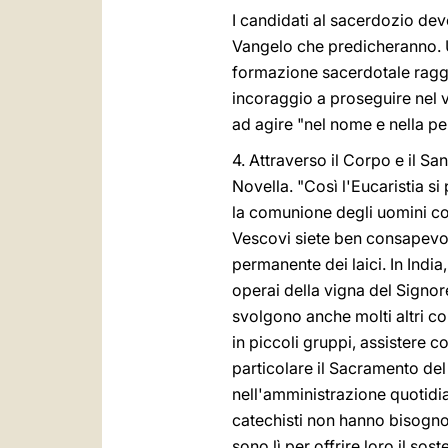
I candidati al sacerdozio de
Vangelo che predicheranno. Un 
formazione sacerdotale raggiun
incoraggio a proseguire nel 
ad agire "nel nome e nella pe
4. Attraverso il Corpo e il Sa
Novella. "Così l'Eucaristia 
la comunione degli uomini con
Vescovi siete ben consapevol
permanente dei laici. In India
operai della vigna del Signor
svolgono anche molti altri co
in piccoli gruppi, assistere co
particolare il Sacramento del 
nell'amministrazione quotidia
catechisti non hanno bisogno
sono lì per offrire loro il so