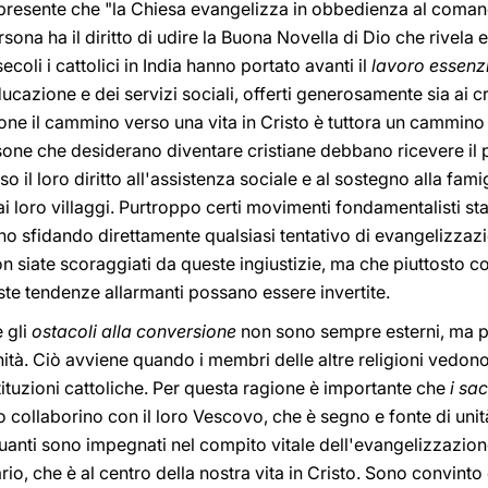
resente che "la Chiesa evangelizza in obbedienza al comand
na ha il diritto di udire la Buona Novella di Dio che rivela e
secoli i cattolici in India hanno portato avanti il
lavoro essenz
cazione e dei servizi sociali, offerti generosamente sia ai crist
one il cammino verso una vita in Cristo è tuttora un cammino d
one che desiderano diventare cristiane debbano ricevere il 
so il loro diritto all'assistenza sociale e al sostegno alla fami
i loro villaggi. Purtroppo certi movimenti fondamentalisti s
fino sfidando direttamente qualsiasi tentativo di evangelizza
n siate scoraggiati da queste ingiustizie, ma che piuttosto co
ste tendenze allarmanti possano essere invertite.
 gli
ostacoli alla conversione
non sono sempre esterni, ma 
nità. Ciò avviene quando i membri delle altre religioni vedo
stituzioni cattoliche. Per questa ragione è importante che
i sac
o collaborino con il loro Vescovo, che è segno e fonte di unit
quanti sono impegnati nel compito vitale dell'evangelizzazio
io, che è al centro della nostra vita in Cristo. Sono convinto 