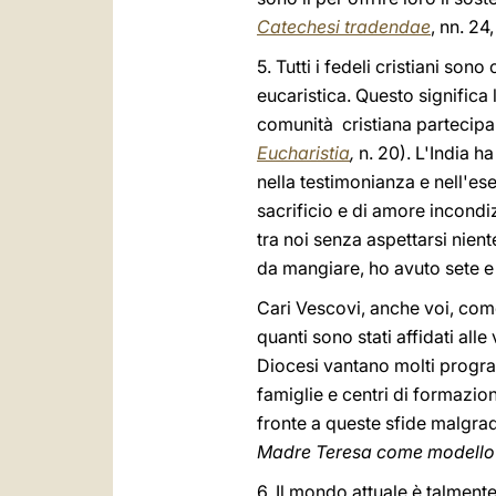
Catechesi tradendae
, nn. 24
5. Tutti i fedeli cristiani so
eucaristica. Questo significa l
comunità cristiana partecipar
Eucharistia
,
n. 20). L'India ha
nella testimonianza e nell'es
sacrificio e di amore incondiz
tra noi senza aspettarsi nien
da mangiare, ho avuto sete e
Cari Vescovi, anche voi, come
quanti sono stati affidati all
Diocesi vantano molti programm
famiglie e centri di formazio
fronte a queste sfide malgrad
Madre Teresa come modello pe
6. Il mondo attuale è talment