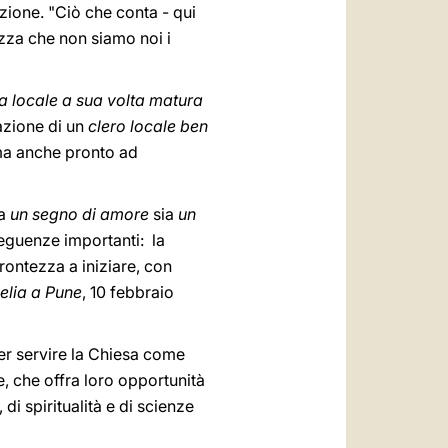
ione. "Ciò che conta - qui
tezza che non siamo noi i
a locale a sua volta matura
azione di un
clero locale ben
, ma anche pronto ad
ia
un segno di amore
sia
un
seguenze importanti: la
prontezza a iniziare, con
lia a Pune
, 10 febbraio
Per servire la Chiesa come
, che offra loro opportunità
di spiritualità e di scienze