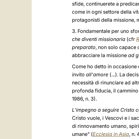
sfide, continuerete a predic
come in ogni settore della vit
protagonisti della missione, m
3. Fondamentale per uno sfo
che diventi missionaria
(cfr
R
preparato
, non solo capace d
abbracciare la missione
ad g
Come ho detto in occasione d
invito all'amore
(...). La dec
necessità di rinunciare ad altr
profonda fiducia, il cammino 
1986, n. 3).
L'impegno a seguire Cristo c
Cristo vuole, i Vescovi e i s
di rinnovamento umano, spiritu
umane" (
Ecclesia in Asia
, n. 