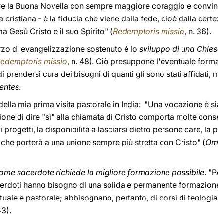
are la Buona Novella con sempre maggiore coraggio e convinz
a cristiana - è la fiducia che viene dalla fede, cioè dalla cer
a Gesù Cristo e il suo Spirito" (
Redemptoris missio
, n. 36).
rzo di evangelizzazione sostenuto è lo
sviluppo di una Chies
edemptoris missio
, n. 48). Ciò presuppone l'eventuale form
i prendersi cura dei bisogni di quanti gli sono stati affidati
entes
.
ella mia prima visita pastorale in India: "Una vocazione è s
isione di dire "sì" alla chiamata di Cristo comporta molte con
i progetti, la disponibilità a lasciarsi dietro persone care, la 
che porterà a una unione sempre più stretta con Cristo" (
Ome
ome sacerdote richiede la migliore formazione possibile
. "
acerdoti hanno bisogno di una solida e permanente formazione
ale e pastorale; abbisognano, pertanto, di corsi di teologia, 
43).