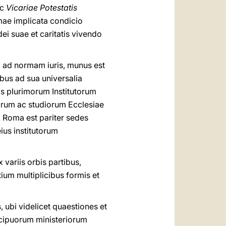
ec
Vicariae Potestatis
mae implicata condicio
ei suae et caritatis vivendo
 ad normam iuris, munus est
bus ad sua universalia
is plurimorum Institutorum
rarum ac studiorum Ecclesiae
. Roma est pariter sedes
ius institutorum
variis orbis partibus,
ium multiplicibus formis et
, ubi videlicet quaestiones et
ecipuorum ministeriorum