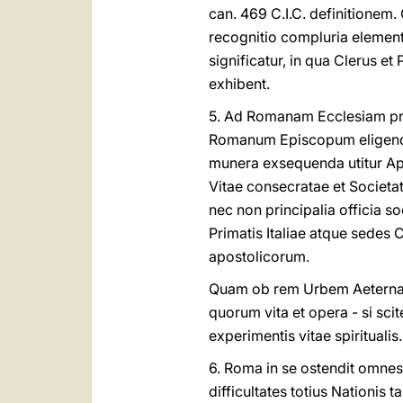
can. 469 C.I.C. definitionem. 
recognitio compluria element
significatur, in qua Clerus e
exhibent.
5. Ad Romanam Ecclesiam pro
Romanum Episcopum eligendi.
munera exsequenda utitur Apo
Vitae consecratae et Societat
nec non principalia officia s
Primatis Italiae atque sedes 
apostolicorum.
Quam ob rem Urbem Aeternam in
quorum vita et opera - si sci
experimentis vitae spiritualis.
6. Roma in se ostendit omnes 
difficultates totius Nationi