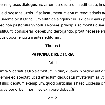
erreligiosus dialogus; novarum paroeciarum aedificatio, in 
uria diocesana Urbis - fiat instrumentum aptum renovationis a
nta post Concilium edita de singulis curiis dioecesanis p
nec non pastoralis Synodus Romae, principia ac monita qua
tituunt, considerari debebunt, derogando, prout necesse eri
ribus documentorum antea editorum.
Titulus I
PRINCIPIA DIRECTORIA
Art. 1
ntra Vicariatus Urbis ambitum initum, quovis in ordine aut g
 nempe eo spectat, ut ad effectum deducatur mysterium saluti
t illud debitum exemplum, quod particularis haec Ecclesia or
sque per orbem homines exhibere debet.(8)
Art. 2