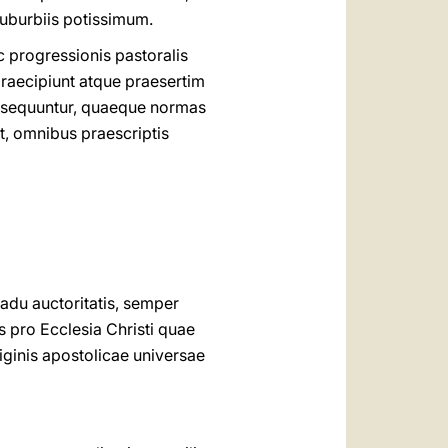
suburbiis potissimum.
c progressionis pastoralis
raecipiunt atque praesertim
e sequuntur, quaeque normas
t, omnibus praescriptis
radu auctoritatis, semper
s pro Ecclesia Christi quae
iginis apostolicae universae