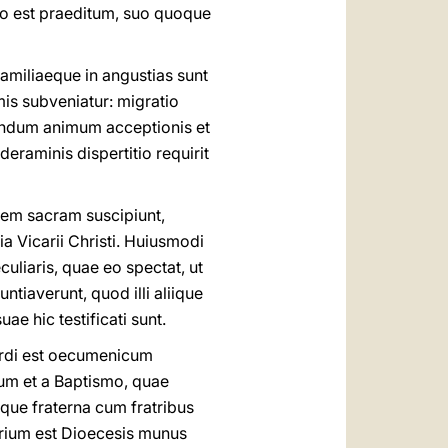
to est praeditum, suo quoque
amiliaeque in angustias sunt
mis subveniatur: migratio
andum animum acceptionis et
eraminis dispertitio requirit
onem sacram suscipiunt,
 Vicarii Christi. Huiusmodi
uliaris, quae eo spectat, ut
ntiaverunt, quod illi aliique
e hic testificati sunt.
ordi est oecumenicum
 Eum et a Baptismo, quae
tque fraterna cum fratribus
arium est Dioecesis munus