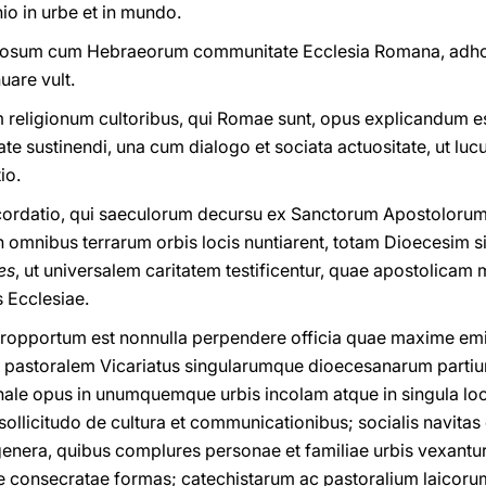
io in urbe et in mundo.
igiosum cum Hebraeorum communitate Ecclesia Romana, adhor
uare vult.
um religionum cultoribus, qui Romae sunt, opus explicandum e
te sustinendi, una cum dialogo et sociata actuositate, ut lucu
io.
cordatio, qui saeculorum decursu ex Sanctorum Apostolorum P
in omnibus terrarum orbis locis nuntiarent, totam Dioecesim
es
, ut universalem caritatem testificentur, quae apostolicam 
s Ecclesiae.
peropportum est nonnulla perpendere officia quae maxime em
toralem Vicariatus singularumque dioecesanarum partium c
nale opus in unumquemque urbis incolam atque in singula lo
sollicitudo de cultura et communicationibus; socialis navitas et
enera, quibus complures personae et familiae urbis vexantu
e consecratae formas; catechistarum ac pastoralium laicorum