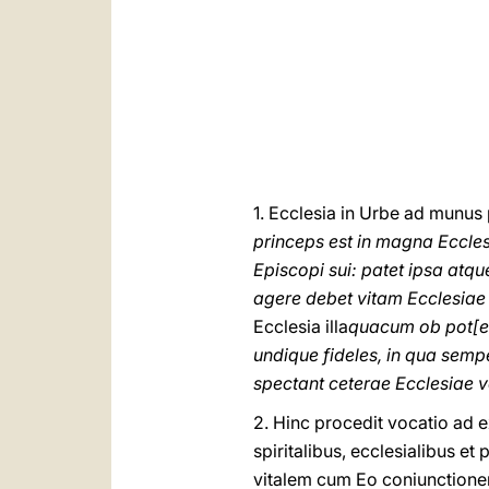
1. Ecclesia in Urbe ad munu
princeps est in magna Eccle
Episcopi sui: patet ipsa at
agere debet vitam Ecclesiae 
Ecclesia illa
quacum ob pot[en
undique fideles, in qua sempe
spectant ceterae Ecclesiae v
2. Hinc procedit vocatio ad
spiritalibus, ecclesialibus et
vitalem cum Eo coniunctionem