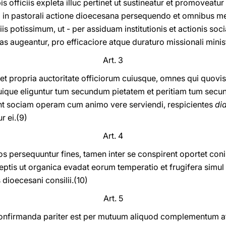
 officiis expleta illuc pertinet ut sustineatur et promoveatur
in pastorali actione dioecesana persequendo et omnibus m
iis potissimum, ut - per assiduam institutionis et actionis so
 augeantur, pro efficaciore atque duraturo missionali minist
Art. 3
et propria auctoritate officiorum cuiusque, omnes qui quovis
 quique eliguntur tum secundum pietatem et peritiam tum sec
t sociam operam cum animo vere serviendi, respicientes
di
r ei.(9)
Art. 4
ios persequuntur fines, tamen inter se conspirent oportet con
nceptis ut organica evadat eorum temperatio et frugifera simu
 dioecesani consilii.(10)
Art. 5
onfirmanda pariter est per mutuum aliquod complementum atqu