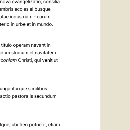
 nova evangelizatio, consilia
embris ecclesialibusque
ciatae industriam - earum
erio in urbe et in mundo.
 titulo operam navant in
undum studium et navitatem
aconiam
Christi, qui venit ut
iunganturque similibus
l actio pastoralis secundum
e, ubi fieri potuerit, etiam