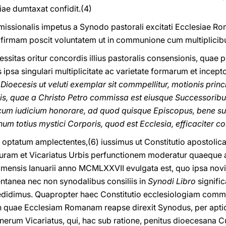
tiae dumtaxat confidit.(4)
 missionalis impetus a Synodo pastorali excitati Ecclesiae
 firmam poscit voluntatem ut in communione cum multiplicibu
tas oritur concordis illius pastoralis consensionis, quae p
 ipsa singulari multiplicitate ac varietate formarum et incep
oecesis ut veluti exemplar sit commpellitur, motionis prin
lis, quae a Christo Petro commissa est eiusque Successorib
icum iudicium honorare, ad quod quisque Episcopus, bene s
um totius mystici Corporis, quod est Ecclesia, efficaciter co
optatum amplectentes,(6) iussimus ut Constitutio apostolic
turam et Vicariatus Urbis perfunctionem moderatur quaeque 
mensis Ianuarii anno MCMLXXVII evulgata est, quo ipsa novi 
tanea nec non synodalibus consiliis in
Synodi Libro
signifi
edidimus. Quapropter haec Constitutio ecclesiologiam comm
in quae Ecclesiam Romanam reapse direxit Synodus, per apti
erum Vicariatus, qui, hac sub ratione, penitus dioecesana 