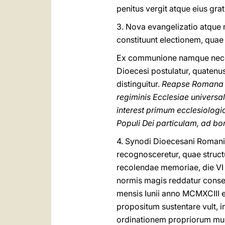
penitus vergit atque eius gra
3. Nova evangelizatio atque
constituunt electionem, quae
Ex communione namque necessi
Dioecesi postulatur, quatenus
distinguitur.
Reapse Romana Di
regiminis Ecclesiae universa
interest primum ecclesiolog
Populi Dei particulam, ad bon
4. Synodi Dioecesani Romani 
recognosceretur, quae struc
recolendae memoriae, die VI 
normis magis reddatur consen
mensis Iunii anno MCMXCIII 
propositum sustentare vult, 
ordinationem propriorum mun