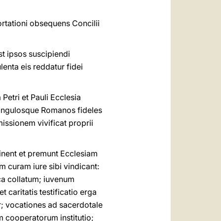
tationi obsequens Concilii
st ipsos suscipiendi
lenta eis reddatur fidei
etri et Pauli Ecclesia
 singulosque Romanos fideles
missionem vivificat proprii
inent et premunt Ecclesiam
uram iure sibi vindicant:
ca collatum; iuvenum
 caritatis testificatio erga
r; vocationes ad sacerdotale
 cooperatorum institutio;