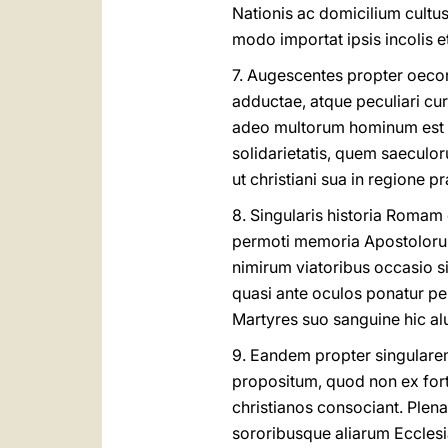
Nationis ac domicilium cultu
modo importat ipsis incolis e
7. Augescentes propter oecon
adductae, atque peculiari cur
adeo multorum hominum est r
solidarietatis, quem saeculo
ut christiani sua in regione p
8. Singularis historia Romam 
permoti memoria Apostolorum
nimirum viatoribus occasio si
quasi ante oculos ponatur per
Martyres suo sanguine hic alu
9. Eandem propter singulare
propositum, quod non ex fortui
christianos consociant. Plena
sororibusque aliarum Eccles