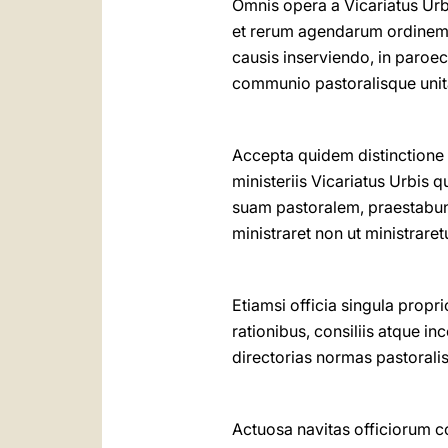
Omnis opera a Vicariatus Urbis
et rerum agendarum ordinem 
causis inserviendo, in paroec
communio pastoralisque unitas
Accepta quidem distinctione 
ministeriis Vicariatus Urbis
suam pastoralem, praestabun
ministraret non ut ministraretu
Etiamsi officia singula propr
rationibus, consiliis atque i
directorias normas pastoralis
Actuosa navitas officiorum c