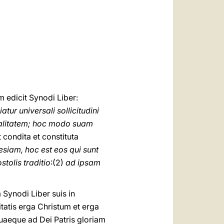
العربيّة
中文
LATINE
edicit Synodi Liber:
iatur universali sollicitudini
rsalitatem; hoc modo suam
 condita et constituta
siam, hoc est eos qui sunt
tolis traditio
:(2)
ad ipsam
ynodi Liber suis in
litatis erga Christum et erga
uaeque ad Dei Patris gloriam