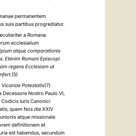
 Romanae permanentem
s suis partibus progrediatur.
eculiariter a Romana
torum ecclesialium
cipium atque comparationis
us. Etenim Romani Episcopi
uam regens Ecclesiam ut
nfert
.(5)
a
Vicariae Potestatis
(7)
a Decessore Nostro Paulo VI,
Codicis Iuris Canonici
catis, quem Nos die XXIV
unionis atque missionale
orem definitionem et
Curia est habendus, secundum