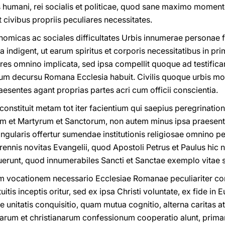
s humani, rei socialis et politicae, quod sane maximo momen
t civibus propriis peculiares necessitates.
omicas ac sociales difficultates Urbis innumerae personae f
a indigent, ut earum spiritus et corporis necessitatibus in pri
es omnino implicata, sed ipsa compellit quoque ad testific
rum decursu Romana Ecclesia habuit. Civilis quoque urbis mod
raesentes agant proprias partes acri cum officii conscientia.
constituit metam tot iter facientium qui saepius peregrinati
 et Martyrum et Sanctorum, non autem minus ipsa praesentia
ngularis offertur sumendae institutionis religiosae omnino pec
ennis novitas Evangelii, quod Apostoli Petrus et Paulus hic nu
erunt, quod innumerabiles Sancti et Sanctae exemplo vitae sua
m vocationem necessario Ecclesiae Romanae peculiariter c
tis inceptis oritur, sed ex ipsa Christi voluntate, ex fide in
e unitatis conquisitio, quam mutua cognitio, alterna caritas a
iarum et christianarum confessionum cooperatio alunt, prim