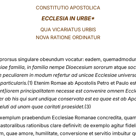
CONSTITUTIO APOSTOLICA
ECCLESIA IN URBE*
QUA VICARIATUS URBIS
NOVA RATIONE ORDINATUR
s prorsus singulare obeundum vocatur: eadem, quemadmodum 
siae familia, in familia nempe Dioecesium sororum
atque
soc
que peculiarem in modum refertur ad unicae Ecclesiae unive
particularis.
(1) Etenim Romae ab Apostolis Petro et Paulo est
t]iorem principalitatem necesse est convenire omnem Eccle
r ab his qui sunt undique conservata est ea quae est ab Apos
eluti ad unam quae caritati praesidet
.(3)
 exemplum praebendum Ecclesiae Romanae concredita, quam S
 pastoralibus rationibus clare definivit: de exemplo agitur fide
, quae amore, humilitate, conversione et servitio imbuitur q