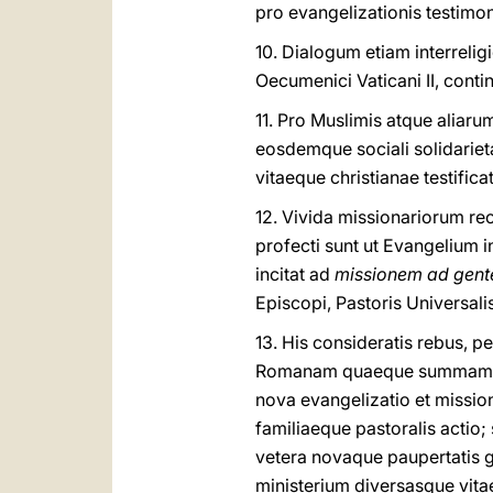
pro evangelizationis testimon
10. Dialogum etiam interrel
Oecumenici Vaticani II, contin
11. Pro Muslimis atque aliar
eosdemque sociali solidarieta
vitaeque christianae testificat
12. Vivida missionariorum re
profecti sunt ut Evangelium 
incitat ad
missionem ad gent
Episcopi, Pastoris Universali
13. His consideratis rebus, 
Romanam quaeque summam pas
nova evangelizatio et missio
familiaeque pastoralis actio; 
vetera novaque paupertatis g
ministerium diversasque vita