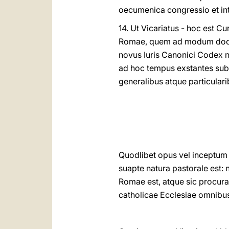
oecumenica congressio et int
14. Ut Vicariatus - hoc est C
Romae, quem ad modum docume
novus Iuris Canonici Codex 
ad hoc tempus exstantes subs
generalibus atque particula
Quodlibet opus vel inceptum i
suapte natura pastorale est:
Romae est, atque sic procura
catholicae Ecclesiae omnibu