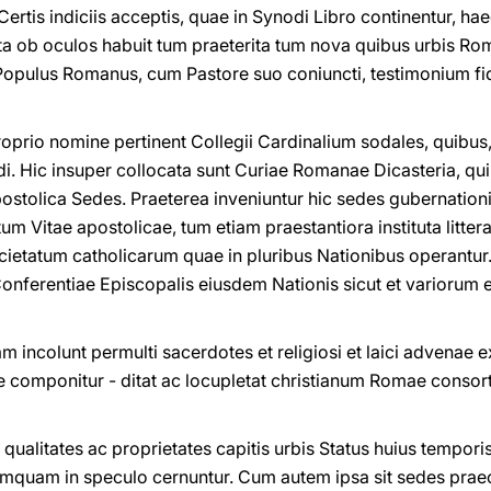
Certis indiciis acceptis, quae in Synodi Libro continentur, ha
a ob oculos habuit tum praeterita tum nova quibus urbis Ro
t Populus Romanus, cum Pastore suo coniuncti, testimonium fid
prio nomine pertinent Collegii Cardinalium sodales, quibus,
 Hic insuper collocata sunt Curiae Romanae Dicasteria, qui
stolica Sedes. Praeterea inveniuntur hic sedes gubernation
um Vitae apostolicae, tum etiam praestantiora instituta litte
ocietatum catholicarum quae in pluribus Nationibus operantur
Conferentiae Episcopalis eiusdem Nationis sicut et variorum e
colunt permulti sacerdotes et religiosi et laici advenae ex 
te componitur - ditat ac locupletat christianum Romae consort
qualitates ac proprietates capitis urbis Status huius temporis
s tamquam in speculo cernuntur. Cum autem ipsa sit sedes pra