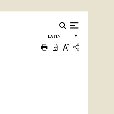
LATIN
FRANÇAIS
ENGLISH
ITALIANO
PORTUGUÊS
ESPAÑOL
DEUTSCH
POLSKI