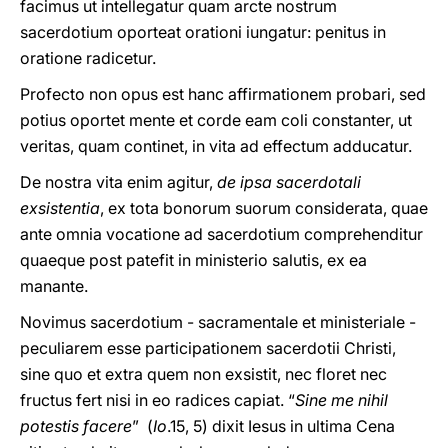
facimus ut intellegatur quam arcte nostrum
sacerdotium oporteat orationi iungatur: penitus in
oratione radicetur.
Profecto non opus est hanc affirmationem probari, sed
potius oportet mente et corde eam coli constanter, ut
veritas, quam continet, in vita ad effectum adducatur.
De nostra vita enim agitur,
de ipsa sacerdotali
exsistentia
, ex tota bonorum suorum considerata, quae
ante omnia vocatione ad sacerdotium comprehenditur
quaeque post patefit in ministerio salutis, ex ea
manante.
Novimus sacerdotium - sacramentale et ministeriale -
peculiarem esse participationem sacerdotii Christi,
sine quo et extra quem non exsistit, nec floret nec
fructus fert nisi in eo radices capiat. “
Sine me nihil
potestis facere
” (
Io
.15, 5) dixit Iesus in ultima Cena