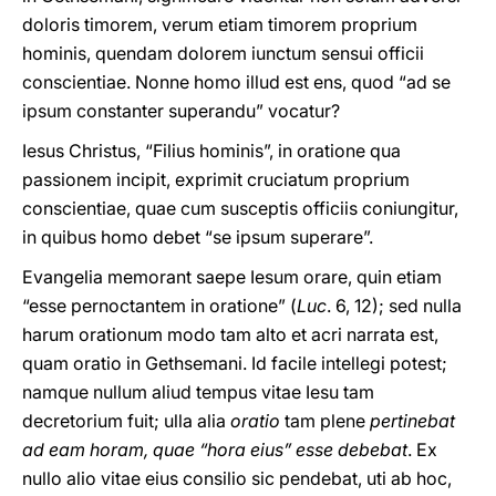
doloris timorem, verum etiam timorem proprium
hominis, quendam dolorem iunctum sensui officii
conscientiae. Nonne homo illud est ens, quod “ad se
ipsum constanter superandu” vocatur?
Iesus Christus, “Filius hominis”, in oratione qua
passionem incipit, exprimit cruciatum proprium
conscientiae, quae cum susceptis officiis coniungitur,
in quibus homo debet “se ipsum superare”.
Evangelia memorant saepe Iesum orare, quin etiam
“esse pernoctantem in oratione” (
Luc
. 6, 12); sed nulla
harum orationum modo tam alto et acri narrata est,
quam oratio in Gethsemani. Id facile intellegi potest;
namque nullum aliud tempus vitae Iesu tam
decretorium fuit; ulla alia
oratio
tam plene
pertinebat
ad eam horam, quae “hora eius” esse debebat
. Ex
nullo alio vitae eius consilio sic pendebat, uti ab hoc,