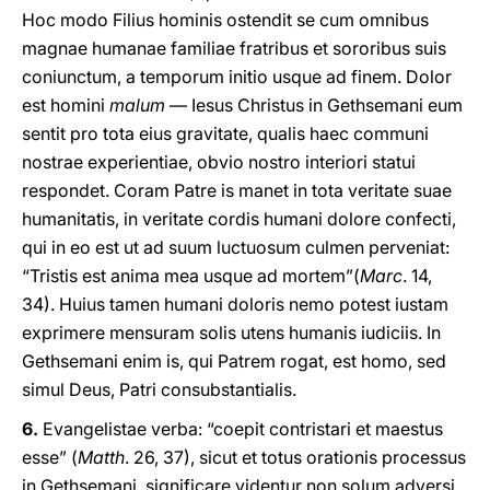
Hoc modo Filius hominis ostendit se cum omnibus
magnae humanae familiae fratribus et sororibus suis
coniunctum, a temporum initio usque ad finem. Dolor
est homini
malum
— Iesus Christus in Gethsemani eum
sentit pro tota eius gravitate, qualis haec communi
nostrae experientiae, obvio nostro interiori statui
respondet. Coram Patre is manet in tota veritate suae
humanitatis, in veritate cordis humani dolore confecti,
qui in eo est ut ad suum luctuosum culmen perveniat:
“Tristis est anima mea usque ad mortem”(
Marc
. 14,
34). Huius tamen humani doloris nemo potest iustam
exprimere mensuram solis utens humanis iudiciis. In
Gethsemani enim is, qui Patrem rogat, est homo, sed
simul Deus, Patri consubstantialis.
6.
Evangelistae verba: “coepit contristari et maestus
esse” (
Matth
. 26, 37), sicut et totus orationis processus
in Gethsemani, significare videntur non solum adversi