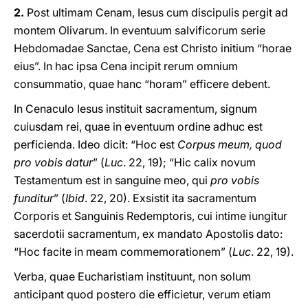
2.
Post ultimam Cenam, Iesus cum discipulis pergit ad
montem Olivarum. In eventuum salvificorum serie
Hebdomadae Sanctae, Cena est Christo initium “horae
eius”. In hac ipsa Cena incipit rerum omnium
consummatio, quae hanc “horam” efficere debent.
In Cenaculo Iesus instituit sacramentum, signum
cuiusdam rei, quae in eventuum ordine adhuc est
perficienda. Ideo dicit: “Hoc est
Corpus meum, quod
pro vobis datur
” (
Luc
. 22, 19); “Hic calix novum
Testamentum est in sanguine meo, qui
pro vobis
funditur
” (
Ibid
. 22, 20). Exsistit ita sacramentum
Corporis et Sanguinis Redemptoris, cui intime iungitur
sacerdotii sacramentum, ex mandato Apostolis dato:
“Hoc facite in meam commemorationem” (
Luc
. 22, 19).
Verba, quae Eucharistiam instituunt, non solum
anticipant quod postero die efficietur, verum etiam