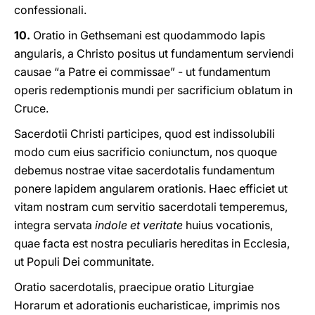
confessionali.
10.
Oratio in Gethsemani est quodammodo lapis
angularis, a Christo positus ut fundamentum serviendi
causae “a Patre ei commissae” - ut fundamentum
operis redemptionis mundi per sacrificium oblatum in
Cruce.
Sacerdotii Christi participes, quod est indissolubili
modo cum eius sacrificio coniunctum, nos quoque
debemus nostrae vitae sacerdotalis fundamentum
ponere lapidem angularem orationis. Haec efficiet ut
vitam nostram cum servitio sacerdotali temperemus,
integra servata
indole et veritate
huius vocationis,
quae facta est nostra peculiaris hereditas in Ecclesia,
ut Populi Dei communitate.
Oratio sacerdotalis, praecipue oratio Liturgiae
Horarum et adorationis eucharisticae, imprimis nos