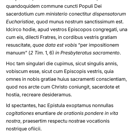
quandoquidem commune cuncti Populi Dei
sacerdotium
cum ministerio
conectitur
dispensatorum
Eucharistiae
, quod munus nostrum sanctissimum est.
Idcirco hodie, apud vestros Episcopos congregati, una
cum eis, dilecti Fratres, in cordibus vestris gratiam
resuscitate,
quae data est vobis
“per impositionem
manuum” (
2 Tim.
1, 6)
in Presbyteratus sacramento
.
Hoc tam singulari die cupimus, sicut singulis annis,
vobiscum esse, sicut cum Episcopis vestris, quia
omnes in nobis gratiae huius sacramenti conscientiam,
quod nos arcte cum Christo coniungit, sacerdote et
hostia, recreare desideramus.
Id spectantes, hac Epistula exoptamus nonnullas
cogitationes
enuntiare
de orationis pondere in vita
nostra
, praesertim respectu nostrae vocationis
nostrique ofiicii.