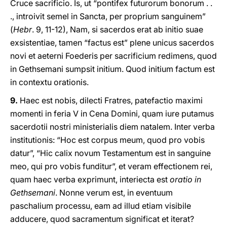
Cruce sacrificio. Is, ut “pontifex futurorum bonorum . .
., introivit semel in Sancta, per proprium sanguinem”
(
Hebr
. 9, 11-12), Nam, si sacerdos erat ab initio suae
exsistentiae, tamen “factus est” plene unicus sacerdos
novi et aeterni Foederis per sacrificium redimens, quod
in Gethsemani sumpsit initium. Quod initium factum est
in contextu orationis.
9.
Haec est nobis, dilecti Fratres, patefactio maximi
momenti in feria V in Cena Domini, quam iure putamus
sacerdotii nostri ministerialis diem natalem. Inter verba
institutionis: “Hoc est corpus meum, quod pro vobis
datur”, “Hic calix novum Testamentum est in sanguine
meo, qui pro vobis funditur”, et veram effectionem rei,
quam haec verba exprimunt, interiecta est
oratio in
Gethsemani
. Nonne verum est, in eventuum
paschalium processu, eam ad illud etiam visibile
adducere, quod sacramentum significat et iterat?