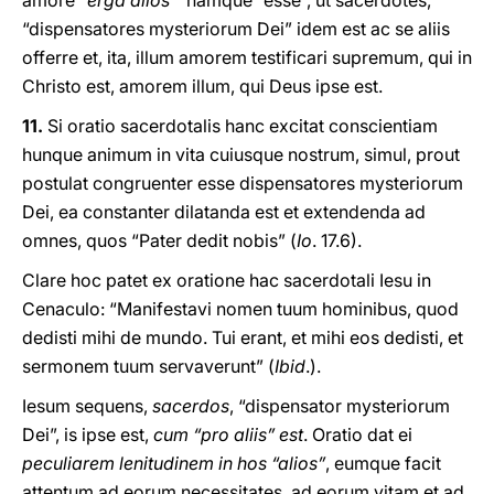
amore “
erga alios
” namque “esse”, ut sacerdotes,
“dispensatores mysteriorum Dei” idem est ac se aliis
offerre et, ita, illum amorem testificari supremum, qui in
Christo est, amorem illum, qui Deus ipse est.
11.
Si oratio sacerdotalis hanc excitat conscientiam
hunque animum in vita cuiusque nostrum, simul, prout
postulat congruenter esse dispensatores mysteriorum
Dei, ea constanter dilatanda est et extendenda ad
omnes, quos “Pater dedit nobis” (
Io
. 17.6).
Clare hoc patet ex oratione hac sacerdotali Iesu in
Cenaculo: “Manifestavi nomen tuum hominibus, quod
dedisti mihi de mundo. Tui erant, et mihi eos dedisti, et
sermonem tuum servaverunt” (
Ibid
.).
Iesum sequens,
sacerdos
, “dispensator mysteriorum
Dei”, is ipse est,
cum “pro aliis”
est
. Oratio dat ei
peculiarem lenitudinem in hos “alios”
, eumque facit
attentum ad eorum necessitates, ad eorum vitam et ad