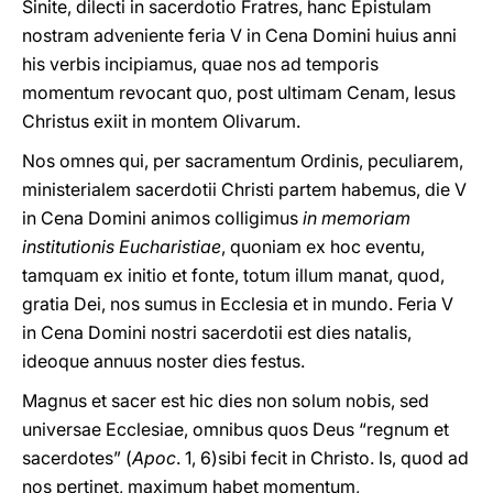
Sinite, dilecti in sacerdotio Fratres, hanc Epistulam
nostram adveniente feria V in Cena Domini huius anni
his verbis incipiamus, quae nos ad temporis
momentum revocant quo, post ultimam Cenam, Iesus
Christus exiit in montem Olivarum.
Nos omnes qui, per sacramentum Ordinis, peculiarem,
ministerialem sacerdotii Christi partem habemus, die V
in Cena Domini animos colligimus
in memoriam
institutionis Eucharistiae
, quoniam ex hoc eventu,
tamquam ex initio et fonte, totum illum manat, quod,
gratia Dei, nos sumus in Ecclesia et in mundo. Feria V
in Cena Domini nostri sacerdotii est dies natalis,
ideoque annuus noster dies festus.
Magnus et sacer est hic dies non solum nobis, sed
universae Ecclesiae, omnibus quos Deus “regnum et
sacerdotes” (
Apoc
. 1, 6)sibi fecit in Christo. Is, quod ad
nos pertinet, maximum habet momentum,