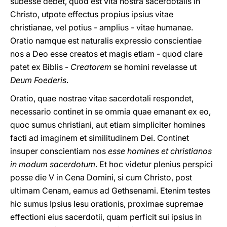
subesse debet, quod est vita nostra sacerdotalis in
Christo, utpote effectus propius ipsius vitae
christianae, vel potius - amplius - vitae humanae.
Oratio namque est naturalis expressio conscientiae
nos a Deo esse creatos et magis etiam - quod clare
patet ex Biblis -
Creatorem
se homini revelasse ut
Deum Foederis
.
Oratio, quae nostrae vitae sacerdotali respondet,
necessario continet in se ommia quae emanant ex eo,
quoc sumus christiani, aut etiam simpliciter homines
facti ad imaginem et similitudinem Dei. Continet
insuper conscientiam nos
esse homines et christianos
in modum sacerdotum
. Et hoc videtur plenius perspici
posse die V in Cena Domini, si cum Christo, post
ultimam Cenam, eamus ad Gethsenami. Etenim testes
hic sumus Ipsius Iesu orationis, proximae supremae
effectioni eius sacerdotii, quam perficit sui ipsius in