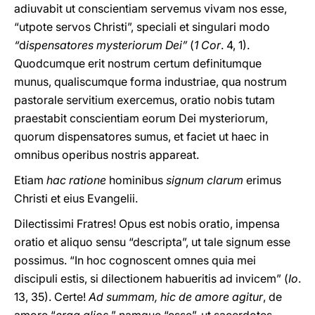
adiuvabit ut conscientiam servemus vivam nos esse,
“utpote servos Christi”, speciali et singulari modo
“
d
ispensatores mysteriorum Dei”
(
1 Cor
. 4, 1).
Quodcumque erit nostrum certum definitumque
munus, qualiscumque forma industriae, qua nostrum
pastorale servitium exercemus, oratio nobis tutam
praestabit conscientiam eorum Dei mysteriorum,
quorum dispensatores sumus, et faciet ut haec in
omnibus operibus nostris appareat.
Etiam
hac ratione
hominibus
signum clarum
erimus
Christi et eius Evangelii.
Dilectissimi Fratres! Opus est nobis oratio, impensa
oratio et aliquo sensu “descripta”, ut tale signum esse
possimus. “In hoc cognoscent omnes quia mei
discipuli estis, si dilectionem habueritis ad invicem” (
Io
.
13, 35). Certe!
Ad summam, hic de amore agitur
, de