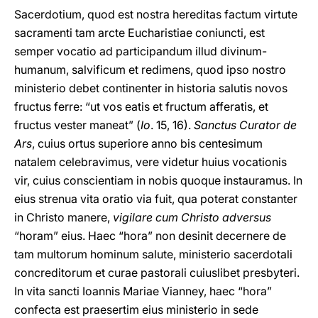
Sacerdotium, quod est nostra hereditas factum virtute
sacramenti tam arcte Eucharistiae coniuncti, est
semper vocatio ad participandum illud divinum-
humanum, salvificum et redimens, quod ipso nostro
ministerio debet continenter in historia salutis novos
fructus ferre: “ut vos eatis et fructum afferatis, et
fructus vester maneat” (
Io
. 15, 16).
Sanctus Curator de
Ars
, cuius ortus superiore anno bis centesimum
natalem celebravimus, vere videtur huius vocationis
vir, cuius conscientiam in nobis quoque instauramus. In
eius strenua vita oratio via fuit, qua poterat constanter
in Christo manere,
vigilare cum Christo adversus
“horam” eius. Haec “hora” non desinit decernere de
tam multorum hominum salute, ministerio sacerdotali
concreditorum et curae pastorali cuiuslibet presbyteri.
In vita sancti Ioannis Mariae Vianney, haec “hora”
confecta est praesertim eius ministerio in sede