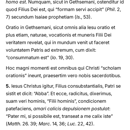
homo est
. Numquam, sicut in Gethsemani, ostenditur id
quod Filius Dei est, qui “formam servi accipit” (
Phil
. 2,
7) secundum Isaiae prophetiam (
Is
., 53).
Oratio in Gethsemani, sicut omnis alia Iesu oratio et
plus etiam, naturae, vocationis et muneris Filii Dei
veritatem revelat, qui in mundum venit ut faceret
voluntatem Patris ad extremum, cum dixit:
“consummatum est” (
Io
. 19, 30).
Hoc magni momenti est omnibus qui Christi “scholam
orationis” ineunt, praesertim vero nobis sacerdotibus.
5.
Iesus Christus igitur, Filius consubstantialis, Patri se
sistit et dicit: “Abba”. Et ecce, radicitus, dixerimus,
suam veri hominis, “Filii hominis”, condicionem
patefaciens,
amari calicis depulsionem postulat
:
“Pater mi, si possibile est, transeat a me calix iste”
(
Matth
. 26. 39;
Marc
. 14, 36;
Luc
. 22, 42).