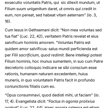
exsecutio voluntatis Patris, qui sic dilexit mundum, ut
Filium suum unigenitum daret, ut omnis qui credit in
eum, non pereat, sed habeat vitam aeternam” (
Io
. 3,
16).
Cum Iesus in Gethsemani dicit: “Non mea voluntas sed
tua fiat” (
Luc
. 22, 42), veritatem Patris revelat et eius
salvificum hominis amorem. “Voluntas Patris est
quidem amor salvificus: salus mundi perficienda est
per
Filii sacrificium, quod redimit
. Bene intellegi potest
Filium hominis, hoc munus sumentem, in suo cum Patre
decretorio colloquio indicare se sibi conscium esse
rationis, humanam naturam excedentem, huius
muneris, in quo voluntatem Patris facit in profundo
coniunctionis filialis cum eo.
“Opus consummavi, quod dedisti mihi, ut faciam” (
Io
.
17, 4). Evangelista dicit: “
Factus in agonia prolixius
orabat
” (
Luc
. 22, 44). Haec agonia ostensa est etiam