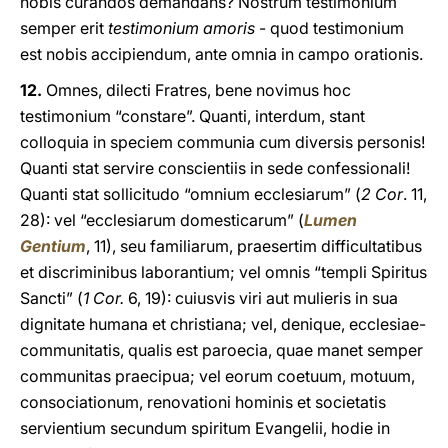
nobis curandos demandans? Nostrum testimonium
semper erit
testimonium amoris
- quod testimonium
est nobis accipiendum, ante omnia in campo orationis.
12.
Omnes, dilecti Fratres, bene novimus hoc
testimonium “constare”. Quanti, interdum, stant
colloquia in speciem communia cum diversis personis!
Quanti stat servire conscientiis in sede confessionali!
Quanti stat sollicitudo “omnium ecclesiarum” (
2 Cor
. 11,
28): vel “ecclesiarum domesticarum” (
Lumen
Gentium
, 11), seu familiarum, praesertim difficultatibus
et discriminibus laborantium; vel omnis “templi Spiritus
Sancti” (
1 Cor.
6, 19): cuiusvis viri aut mulieris in sua
dignitate humana et christiana; vel, denique, ecclesiae-
communitatis, qualis est paroecia, quae manet semper
communitas praecipua; vel eorum coetuum, motuum,
consociationum, renovationi hominis et societatis
servientium secundum spiritum Evangelii, hodie in