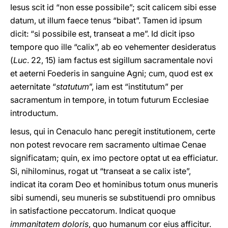
Iesus scit id “non esse possibile”; scit calicem sibi esse
datum, ut illum faece tenus “bibat”. Tamen id ipsum
dicit: “si possibile est, transeat a me”. Id dicit ipso
tempore quo ille “calix”, ab eo vehementer desideratus
(
Luc
. 22, 15) iam factus est sigillum sacramentale novi
et aeterni Foederis in sanguine Agni; cum, quod est ex
aeternitate “
statutum
”, iam est “institutum” per
sacramentum in tempore, in totum futurum Ecclesiae
introductum.
Iesus, qui in Cenaculo hanc peregit institutionem, certe
non potest revocare rem sacramento ultimae Cenae
significatam; quin, ex imo pectore optat ut ea efficiatur.
Si, nihilominus, rogat ut “transeat a se calix iste”,
indicat ita coram Deo et hominibus totum onus muneris
sibi sumendi, seu muneris se substituendi pro omnibus
in satisfactione peccatorum. Indicat quoque
immanitatem doloris
, quo humanum cor eius afficitur.