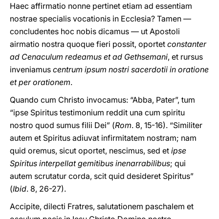
Haec affirmatio nonne pertinet etiam ad essentiam
nostrae specialis vocationis in Ecclesia? Tamen —
concludentes hoc nobis dicamus — ut Apostoli
airmatio nostra quoque fieri possit, oportet
constanter
ad Cenaculum redeamus et ad Gethsemani
, et rursus
inveniamus
centrum ipsum nostri sacerdotii in oratione
et per orationem
.
Quando cum Christo invocamus: “Abba, Pater”, tum
“ipse Spiritus testimonium reddit una cum spiritu
nostro quod sumus filii Dei” (
Rom
. 8, 15-16). “Similiter
autem et Spiritus adiuvat infirmitatem nostram; nam
quid oremus, sicut oportet, nescimus, sed et
ipse
Spiritus interpellat gemitibus inenarrabilibus
; qui
autem scrutatur corda, scit quid desideret Spiritus”
(
Ibid
. 8, 26-27).
Accipite, dilecti Fratres, salutationem paschalem et