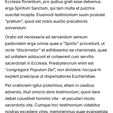
Ecclesia florentium, pro quibus grati esse debemus
erga Spiritum Sanctum, qui tam multa et pulchra
suscitat incepta. Eiusmodi testimonium suum postulat
“pretium”, quod est nobis auxilio precationis
solvendum.
Oratio est necessaria ad servandum sensum
pastoralem erga omnia quae a “Spiritu” procedunt, ut
recte “discernatur”
et adhibeantur ea charismata, quae
ad unitatem adducunt et cohaerent cum servitio
sacerdotali in Ecclesia. Presbyterorum enim est
“
congregare Populum Dei
”, non dividere: hocque hi
explent praecipue ut dispensatores Eucharistiae.
Per orationem igitur poterimus, etiam in casibus
adversis,
illud amoris dare testimonium
, quod dare
debet cuiuslibet hominis vita - et peculiari modo
sacerdotis vita. Cumque hoc testimonium videbitur
nostras excedere vires, meminerimus quae evangelista