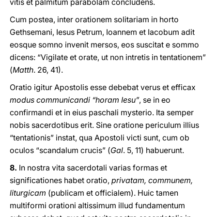
vitis et palmitum parabolam concludens.
Cum postea, inter orationem solitariam in horto
Gethsemani, Iesus Petrum, Ioannem et Iacobum adit
eosque somno invenit mersos, eos suscitat e sommo
dicens: “Vigilate et orate, ut non intretis in tentationem”
(
Matth
. 26, 41).
Oratio igitur Apostolis esse debebat verus et efficax
modus communicandi “horam Iesu”
, se in eo
confirmandi et in eius paschali mysterio. Ita semper
nobis sacerdotibus erit. Sine oratione periculum illius
“tentationis” instat, qua Apostoli victi sunt, cum ob
oculos “scandalum crucis” (
Gal
. 5, 11) habuerunt.
8.
In nostra vita sacerdotali varias formas et
significationes habet oratio,
privatam, communem,
liturgicam
(publicam et officialem). Huic tamen
multiformi orationi altissimum illud fundamentum