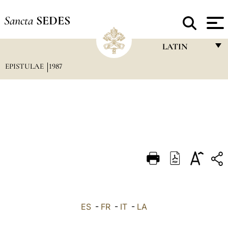
Sancta
SEDES
LATIN
EPISTULAE
1987
FRANÇAIS
ENGLISH
ITALIANO
PORTUGUÊS
ESPAÑOL
DEUTSCH
POLSKI
العربيّة
ES
-
FR
-
IT
-
LA
中文