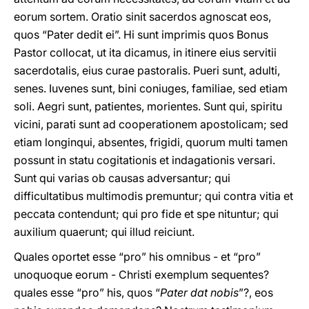
eorum sortem. Oratio sinit sacerdos agnoscat eos,
quos “Pater dedit ei”. Hi sunt imprimis quos Bonus
Pastor collocat, ut ita dicamus, in itinere eius servitii
sacerdotalis, eius curae pastoralis. Pueri sunt, adulti,
senes. Iuvenes sunt, bini coniuges, familiae, sed etiam
soli. Aegri sunt, patientes, morientes. Sunt qui, spiritu
vicini, parati sunt ad cooperationem apostolicam; sed
etiam longinqui, absentes, frigidi, quorum multi tamen
possunt in statu cogitationis et indagationis versari.
Sunt qui varias ob causas adversantur; qui
difficultatibus multimodis premuntur; qui contra vitia et
peccata contendunt; qui pro fide et spe nituntur; qui
auxilium quaerunt; qui illud reiciunt.
Quales oportet esse “pro” his omnibus - et “pro”
unoquoque eorum - Christi exemplum sequentes?
quales esse “pro” his, quos “
Pater dat nobis
”?, eos