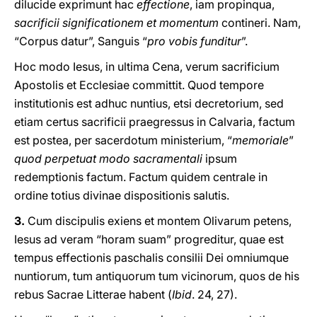
dilucide exprimunt hac
effectione
, iam propinqua,
sacrificii significationem et momentum
contineri. Nam,
“Corpus datur”, Sanguis “
pro vobis funditur
”.
Hoc modo Iesus, in ultima Cena, verum sacrificium
Apostolis et Ecclesiae committit. Quod tempore
institutionis est adhuc nuntius, etsi decretorium, sed
etiam certus sacrificii praegressus in Calvaria, factum
est postea, per sacerdotum ministerium, “
memoriale
”
quod perpetuat modo sacramentali
ipsum
redemptionis factum. Factum quidem centrale in
ordine totius divinae dispositionis salutis.
3.
Cum discipulis exiens et montem Olivarum petens,
Iesus ad veram “horam suam” progreditur, quae est
tempus effectionis paschalis consilii Dei omniumque
nuntiorum, tum antiquorum tum vicinorum, quos de his
rebus Sacrae Litterae habent (
Ibid
. 24, 27).