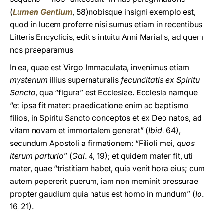
(
Lumen Gentium
, 58)nobisque insigni exemplo est,
quod in lucem proferre nisi sumus etiam in recentibus
Litteris Encyclicis, editis intuitu Anni Marialis, ad quem
nos praeparamus
In ea, quae est Virgo Immaculata, invenimus etiam
mysterium
illius supernaturalis
fecunditatis ex Spiritu
Sancto
, qua “figura” est Ecclesiae. Ecclesia namque
“et ipsa fit mater: praedicatione enim ac baptismo
filios, in Spiritu Sancto conceptos et ex Deo natos, ad
vitam novam et immortalem generat” (
Ibid
. 64),
secundum Apostoli a firmationem: “Filioli mei,
quos
iterum parturio
” (
Gal
. 4, 19); et quidem mater fit, uti
mater, quae “tristitiam habet, quia venit hora eius; cum
autem pepererit puerum, iam non meminit pressurae
propter gaudium quia natus est homo in mundum” (
Io
.
16, 21).