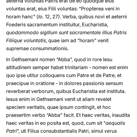
aeterna voluntas Patris erat de eo quodque eius
voluntas erat, eius Filii voluntas: “Propterea veni in
horam hanc” (
Io
. 12, 27). Verba, quibus novi et aeterni
Foederis sacramentum instituitur, Eucharistia,
quodammodo sigillum sunt sacramentale illius Patris
Filiique voluntatis
, quae iam ad “horam” venit
supremae consummationis.
In Gethsemani nomen “Abba”, quod in rore Iesu
altitudinem semper habet trinitariam - nomen est enim
quo ipse utitur colloquens cum Patre et de Patre, et
praecipue in oratione - in dolores passionis sensum
reverberat verborum, quibus Eucharistia est instituta.
Iesus enim in Gethsemani venit ut aliam revelet
speciem veritatis, quae ipsum contingit, et hoc
praesertim verbo “Abba” facit. Et haec veritas, inaudita
haec veritas in eo posita est, quod, cum sit “
aequalis
Patri
”, uti Filius consubstantialis Patri, simul
verus