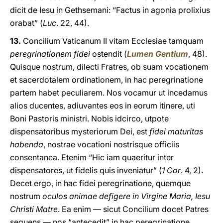
dicit de Iesu in Gethsemani: “Factus in agonia prolixius
orabat” (
Luc
. 22, 44).
13.
Concilium Vaticanum II vitam Ecclesiae tamquam
peregrinationem fidei
ostendit (
Lumen Gentium
, 48).
Quisque nostrum, dilecti Fratres, ob suam vocationem
et sacerdotalem ordinationem, in hac peregrinatione
partem habet peculiarem. Nos vocamur ut incedamus
alios ducentes, adiuvantes eos in eorum itinere, uti
Boni Pastoris ministri. Nobis idcirco, utpote
dispensatoribus mysteriorum Dei, est
fidei maturitas
habenda
, nostrae vocationi nostrisque officiis
consentanea. Etenim “Hic iam quaeritur inter
dispensatores, ut fidelis quis inveniatur” (
1 Cor
. 4, 2).
Decet ergo, in hac fidei peregrinatione, quemque
nostrum
oculos animae defigere in Virgine Maria, Iesu
Christi Matre
. Ea enim — sicut Concilium docet Patres
sequens — nos “antecedit” in hac peregrinatione