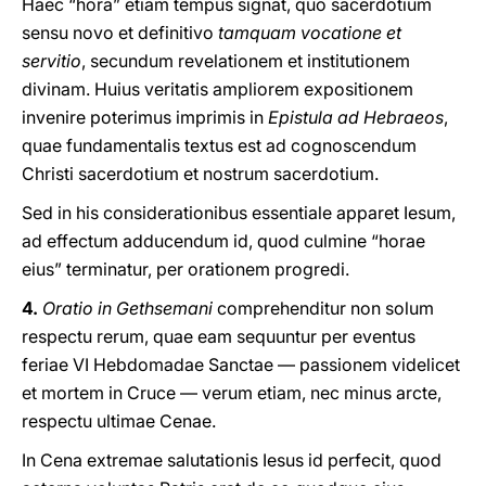
Haec “hora” etiam tempus signat, quo sacerdotium
sensu novo et definitivo
tamquam vocatione et
servitio
, secundum revelationem et institutionem
divinam. Huius veritatis ampliorem expositionem
invenire poterimus imprimis in
Epistula ad Hebraeos
,
quae fundamentalis textus est ad cognoscendum
Christi sacerdotium et nostrum sacerdotium.
Sed in his considerationibus essentiale apparet Iesum,
ad effectum adducendum id, quod culmine “horae
eius” terminatur, per orationem progredi.
4.
Oratio in Gethsemani
comprehenditur non solum
respectu rerum, quae eam sequuntur per eventus
feriae VI Hebdomadae Sanctae — passionem videlicet
et mortem in Cruce — verum etiam, nec minus arcte,
respectu ultimae Cenae.
In Cena extremae salutationis Iesus id perfecit, quod