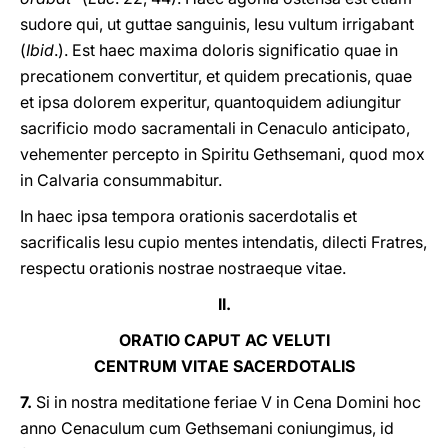
sudore qui, ut guttae sanguinis, Iesu vultum irrigabant
(
Ibid
.). Est haec maxima doloris significatio quae in
precationem convertitur, et quidem precationis, quae
et ipsa dolorem experitur, quantoquidem adiungitur
sacrificio modo sacramentali in Cenaculo anticipato,
vehementer percepto in Spiritu Gethsemani, quod mox
in Calvaria consummabitur.
In haec ipsa tempora orationis sacerdotalis et
sacrificalis Iesu cupio mentes intendatis, dilecti Fratres,
respectu orationis nostrae nostraeque vitae.
II.
ORATIO CAPUT AC VELUTI
CENTRUM VITAE SACERDOTALIS
7.
Si in nostra meditatione feriae V in Cena Domini hoc
anno Cenaculum cum Gethsemani coniungimus, id