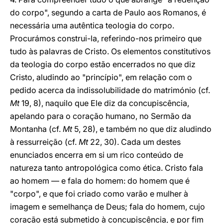
do corpo", segundo a carta de Paulo aos Romanos, é
necessária uma autêntica teologia do corpo.
Procurámos construi-la, referindo-nos primeiro que
tudo às palavras de Cristo. Os elementos constitutivos
da teologia do corpo estão encerrados no que diz
Cristo, aludindo ao "princípio", em relação com o
pedido acerca da indissolubilidade do matrimónio (cf.
Mt
19, 8), naquilo que Ele diz da concupiscência,
apelando para o coração humano, no Sermão da
Montanha (cf.
Mt
5, 28), e também no que diz aludindo
à ressurreição (cf.
Mt
22, 30). Cada um destes
enunciados encerra em si um rico conteúdo de
natureza tanto antropológica como ética. Cristo fala
ao homem — e fala do homem: do homem que é
"corpo", e que foi criado como varão e mulher à
imagem e semelhança de Deus; fala do homem, cujo
coração está submetido à concupiscência, e por fim