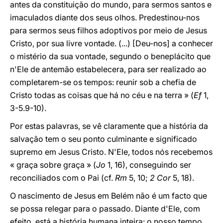
antes da constituição do mundo, para sermos santos e
imaculados diante dos seus olhos. Predestinou-nos
para sermos seus filhos adoptivos por meio de Jesus
Cristo, por sua livre vontade. (...) [Deu-nos] a conhecer
o mistério da sua vontade, segundo o beneplácito que
n'Ele de antemão estabelecera, para ser realizado ao
completarem-se os tempos: reunir sob a chefia de
Cristo todas as coisas que há no céu e na terra » (
Ef
1,
3-5.9-10).
Por estas palavras, se vê claramente que a história da
salvação tem o seu ponto culminante e significado
supremo em Jesus Cristo. N'Ele, todos nós recebemos
« graça sobre graça » (
Jo
1, 16), conseguindo ser
reconciliados com o Pai (cf.
Rm
5, 10;
2 Cor
5, 18).
O nascimento de Jesus em Belém não é um facto que
se possa relegar para o passado. Diante d'Ele, com
efeito, está a história humana inteira: o nosso tempo