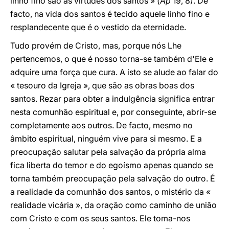
linho fino são as virtudes dos santos » (
Ap
19, 8). De
facto, na vida dos santos é tecido aquele linho fino e
resplandecente que é o vestido da eternidade.
Tudo provém de Cristo, mas, porque nós Lhe
pertencemos, o que é nosso torna-se também d'Ele e
adquire uma força que cura. A isto se alude ao falar do
« tesouro da Igreja », que são as obras boas dos
santos. Rezar para obter a indulgência significa entrar
nesta comunhão espiritual e, por conseguinte, abrir-se
completamente aos outros. De facto, mesmo no
âmbito espiritual, ninguém vive para si mesmo. E a
preocupação salutar pela salvação da própria alma
fica liberta do temor e do egoísmo apenas quando se
torna também preocupação pela salvação do outro. É
a realidade da comunhão dos santos, o mistério da «
realidade vicária », da oração como caminho de união
com Cristo e com os seus santos. Ele toma-nos