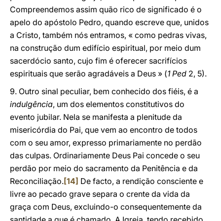
Compreendemos assim quão rico de significado é o
apelo do apóstolo Pedro, quando escreve que, unidos
a Cristo, também nós entramos, « como pedras vivas,
na construção dum edifício espiritual, por meio dum
sacerdócio santo, cujo fim é oferecer sacrifícios
espirituais que serão agradáveis a Deus » (
1 Ped
2, 5).
9. Outro sinal peculiar, bem conhecido dos fiéis, é a
indulgência
, um dos elementos constitutivos do
evento jubilar. Nela se manifesta a plenitude da
misericórdia do Pai, que vem ao encontro de todos
com o seu amor, expresso primariamente no perdão
das culpas. Ordinariamente Deus Pai concede o seu
perdão por meio do sacramento da Penitência e da
Reconciliação.
[14]
De facto, a rendição consciente e
livre ao pecado grave separa o crente da vida da
graça com Deus, excluindo-o consequentemente da
santidade a que é chamado. A Igreja, tendo recebido