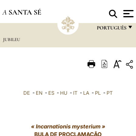
A
SANTA SÉ
PORTUGUÊS
JUBILEU
FRANÇAIS
ENGLISH
ITALIANO
PORTUGUÊS
ESPAÑOL
DE
-
EN
-
ES
-
HU
-
IT
-
LA
-
PL
-
PT
DEUTSCH
POLSKI
العربيّة
« Incarnationis mysterium »
BULA DE PROCLAMAÇÃO
中文