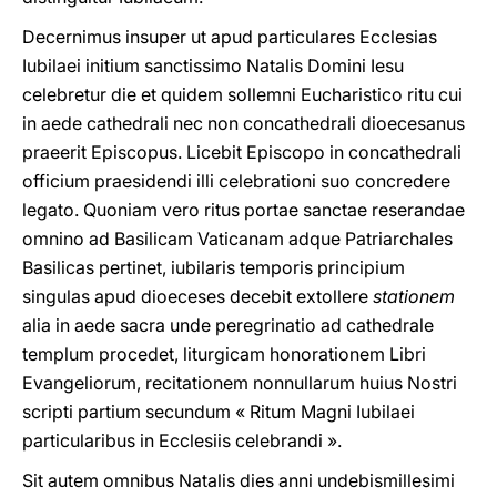
Decernimus insuper ut apud particulares Ecclesias
Iubilaei initium sanctissimo Natalis Domini Iesu
celebretur die et quidem sollemni Eucharistico ritu cui
in aede cathedrali nec non concathedrali dioecesanus
praeerit Episcopus. Licebit Episcopo in concathedrali
officium praesidendi illi celebrationi suo concredere
legato. Quoniam vero ritus portae sanctae reserandae
omnino ad Basilicam Vaticanam adque Patriarchales
Basilicas pertinet, iubilaris temporis principium
singulas apud dioeceses decebit extollere
stationem
alia in aede sacra unde peregrinatio ad cathedrale
templum procedet, liturgicam honorationem Libri
Evangeliorum, recitationem nonnullarum huius Nostri
scripti partium secundum « Ritum Magni Iubilaei
particularibus in Ecclesiis celebrandi ».
Sit autem omnibus Natalis dies anni undebismillesimi