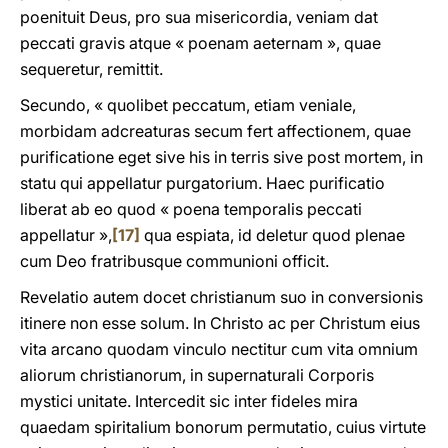
poenituit Deus, pro sua misericordia, veniam dat
peccati gravis atque « poenam aeternam », quae
sequeretur, remittit.
Secundo, « quolibet peccatum, etiam veniale,
morbidam adcreaturas secum fert affectionem, quae
purificatione eget sive his in terris sive post mortem, in
statu qui appellatur purgatorium. Haec purificatio
liberat ab eo quod « poena temporalis peccati
appellatur »,
[17]
qua espiata, id deletur quod plenae
cum Deo fratribusque communioni officit.
Revelatio autem docet christianum suo in conversionis
itinere non esse solum. In Christo ac per Christum eius
vita arcano quodam vinculo nectitur cum vita omnium
aliorum christianorum, in supernaturali Corporis
mystici unitate. Intercedit sic inter fideles mira
quaedam spiritalium bonorum permutatio, cuius virtute