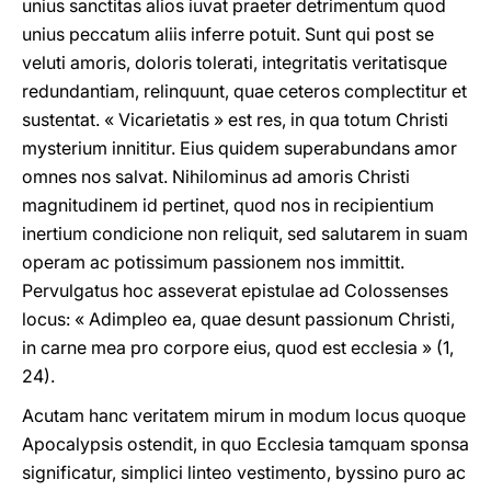
unius sanctitas alios iuvat praeter detrimentum quod
unius peccatum aliis inferre potuit. Sunt qui post se
veluti amoris, doloris tolerati, integritatis veritatisque
redundantiam, relinquunt, quae ceteros complectitur et
sustentat. « Vicarietatis » est res, in qua totum Christi
mysterium innititur. Eius quidem superabundans amor
omnes nos salvat. Nihilominus ad amoris Christi
magnitudinem id pertinet, quod nos in recipientium
inertium condicione non reliquit, sed salutarem in suam
operam ac potissimum passionem nos immittit.
Pervulgatus hoc asseverat epistulae ad Colossenses
locus: « Adimpleo ea, quae desunt passionum Christi,
in carne mea pro corpore eius, quod est ecclesia » (1,
24).
Acutam hanc veritatem mirum in modum locus quoque
Apocalypsis ostendit, in quo Ecclesia tamquam sponsa
significatur, simplici linteo vestimento, byssino puro ac