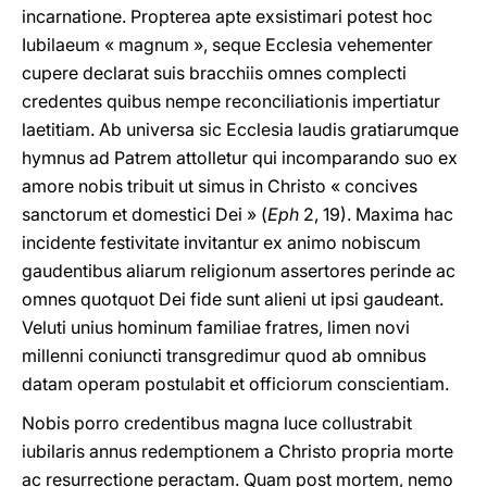
incarnatione. Propterea apte exsistimari potest hoc
Iubilaeum « magnum », seque Ecclesia vehementer
cupere declarat suis bracchiis omnes complecti
credentes quibus nempe reconciliationis impertiatur
laetitiam. Ab universa sic Ecclesia laudis gratiarumque
hymnus ad Patrem attolletur qui incomparando suo ex
amore nobis tribuit ut simus in Christo « concives
sanctorum et domestici Dei » (
Eph
2, 19). Maxima hac
incidente festivitate invitantur ex animo nobiscum
gaudentibus aliarum religionum assertores perinde ac
omnes quotquot Dei fide sunt alieni ut ipsi gaudeant.
Veluti unius hominum familiae fratres, limen novi
millenni coniuncti transgredimur quod ab omnibus
datam operam postulabit et officiorum conscientiam.
Nobis porro credentibus magna luce collustrabit
iubilaris annus redemptionem a Christo propria morte
ac resurrectione peractam. Quam post mortem, nemo