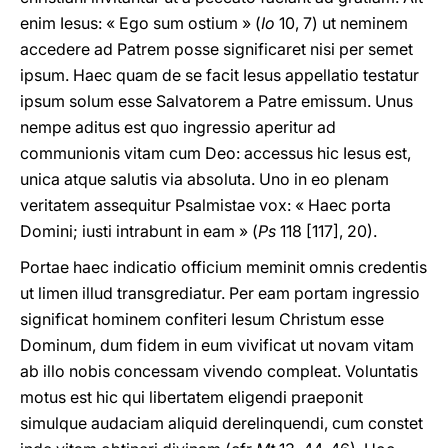
enim Iesus: « Ego sum ostium » (
Io
10, 7) ut neminem
accedere ad Patrem posse significaret nisi per semet
ipsum. Haec quam de se facit Iesus appellatio testatur
ipsum solum esse Salvatorem a Patre emissum. Unus
nempe aditus est quo ingressio aperitur ad
communionis vitam cum Deo: accessus hic Iesus est,
unica atque salutis via absoluta. Uno in eo plenam
veritatem assequitur Psalmistae vox: « Haec porta
Domini; iusti intrabunt in eam » (
Ps
118 [117], 20).
Portae haec indicatio officium meminit omnis credentis
ut limen illud transgrediatur. Per eam portam ingressio
significat hominem confiteri Iesum Christum esse
Dominum, dum fidem in eum vivificat ut novam vitam
ab illo nobis concessam vivendo compleat. Voluntatis
motus est hic qui libertatem eligendi praeponit
simulque audaciam aliquid derelinquendi, cum constet