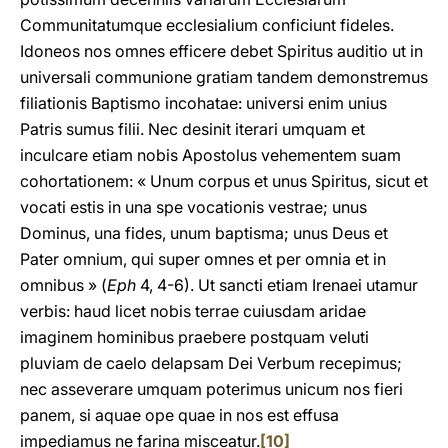
Communitatumque ecclesialium conficiunt fideles.
Idoneos nos omnes efficere debet Spiritus auditio ut in
universali communione gratiam tandem demonstremus
filiationis Baptismo incohatae: universi enim unius
Patris sumus filii. Nec desinit iterari umquam et
inculcare etiam nobis Apostolus vehementem suam
cohortationem: « Unum corpus et unus Spiritus, sicut et
vocati estis in una spe vocationis vestrae; unus
Dominus, una fides, unum baptisma; unus Deus et
Pater omnium, qui super omnes et per omnia et in
omnibus » (
Eph
4, 4-6). Ut sancti etiam Irenaei utamur
verbis: haud licet nobis terrae cuiusdam aridae
imaginem hominibus praebere postquam veluti
pluviam de caelo delapsam Dei Verbum recepimus;
nec asseverare umquam poterimus unicum nos fieri
panem, si aquae ope quae in nos est effusa
impediamus ne farina misceatur.
[10]