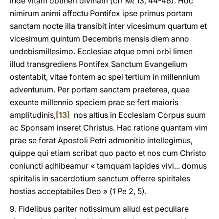
inde vitam obtineri divinam (cfr
Mt
13, 44-46). Hoc
nimirum animi affectu Pontifex ipse primus portam
sanctam nocte illa transibit inter vicesimum quartum et
vicesimum quintum Decembris mensis diem anno
undebismillesimo. Ecclesiae atque omni orbi limen
illud transgrediens Pontifex Sanctum Evangelium
ostentabit, vitae fontem ac spei tertium in millennium
adventurum. Per portam sanctam praeterea, quae
exeunte millennio speciem prae se fert maioris
amplitudinis,
[13]
nos altius in Ecclesiam Corpus suum
ac Sponsam inseret Christus. Hac ratione quantam vim
prae se ferat Apostoli Petri admonitio intellegimus,
quippe qui etiam scribat quo pacto et nos cum Christo
coniuncti adhibeamur « tamquam lapides vivi... domus
spiritalis in sacerdotium sanctum offerre spiritales
hostias acceptabiles Deo » (
1 Pe
2, 5).
9. Fidelibus pariter notissimum aliud est peculiare