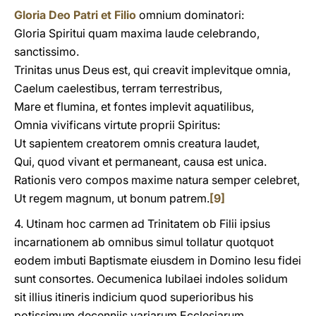
Gloria Deo Patri et Filio
omnium dominatori:
Gloria Spiritui quam maxima laude celebrando,
sanctissimo.
Trinitas unus Deus est, qui creavit implevitque omnia,
Caelum caelestibus, terram terrestribus,
Mare et flumina, et fontes implevit aquatilibus,
Omnia vivificans virtute proprii Spiritus:
Ut sapientem creatorem omnis creatura laudet,
Qui, quod vivant et permaneant, causa est unica.
Rationis vero compos maxime natura semper celebret,
Ut regem magnum, ut bonum patrem.
[9]
4. Utinam hoc carmen ad Trinitatem ob Filii ipsius
incarnationem ab omnibus simul tollatur quotquot
eodem imbuti Baptismate eiusdem in Domino Iesu fidei
sunt consortes. Oecumenica Iubilaei indoles solidum
sit illius itineris indicium quod superioribus his
potissimum decenniis variarum Ecclesiarum