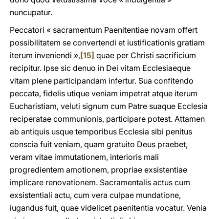
nuncupatur.
Peccatori « sacramentum Paenitentiae novam offert
possibilitatem se convertendi et iustificationis gratiam
iterum inveniendi »,
[15]
quae per Christi sacrificium
recipitur. Ipse sic denuo in Dei vitam Ecclesiaeque
vitam plene participandam infertur. Sua confitendo
peccata, fidelis utique veniam impetrat atque iterum
Eucharistiam, veluti signum cum Patre suaque Ecclesia
reciperatae communionis, participare potest. Attamen
ab antiquis usque temporibus Ecclesia sibi penitus
conscia fuit veniam, quam gratuito Deus praebet,
veram vitae immutationem, interioris mali
progredientem amotionem, propriae exsistentiae
implicare renovationem. Sacramentalis actus cum
exsistentiali actu, cum vera culpae mundatione,
iugandus fuit, quae videlicet paenitentia vocatur. Venia