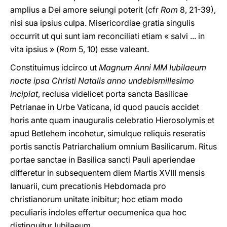
amplius a Dei amore seiungi poterit (cfr
Rom
8, 21-39),
nisi sua ipsius culpa. Misericordiae gratia singulis
occurrit ut qui sunt iam reconciliati etiam « salvi ... in
vita ipsius » (
Rom
5, 10) esse valeant.
Constituimus idcirco ut
Magnum Anni MM Iubilaeum
nocte ipsa Christi Natalis anno undebismillesimo
incipiat
, reclusa videlicet porta sancta Basilicae
Petrianae in Urbe Vaticana, id quod paucis accidet
horis ante quam inauguralis celebratio Hierosolymis et
apud Betlehem incohetur, simulque reliquis reseratis
portis sanctis Patriarchalium omnium Basilicarum. Ritus
portae sanctae in Basilica sancti Pauli aperiendae
differetur in subsequentem diem Martis XVIII mensis
Ianuarii, cum precationis Hebdomada pro
christianorum unitate inibitur; hoc etiam modo
peculiaris indoles effertur oecumenica qua hoc
distinguitur Iubilaeum.