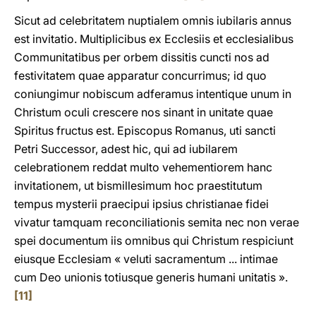
Sicut ad celebritatem nuptialem omnis iubilaris annus
est invitatio. Multiplicibus ex Ecclesiis et ecclesialibus
Communitatibus per orbem dissitis cuncti nos ad
festivitatem quae apparatur concurrimus; id quo
coniungimur nobiscum adferamus intentique unum in
Christum oculi crescere nos sinant in unitate quae
Spiritus fructus est. Episcopus Romanus, uti sancti
Petri Successor, adest hic, qui ad iubilarem
celebrationem reddat multo vehementiorem hanc
invitationem, ut bismillesimum hoc praestitutum
tempus mysterii praecipui ipsius christianae fidei
vivatur tamquam reconciliationis semita nec non verae
spei documentum iis omnibus qui Christum respiciunt
eiusque Ecclesiam « veluti sacramentum ... intimae
cum Deo unionis totiusque generis humani unitatis ».
[11]