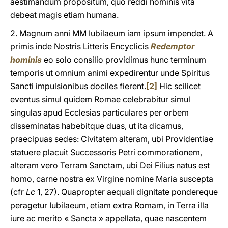
aestimandum propositum, quo reddi hominis vita
debeat magis etiam humana.
2. Magnum anni MM Iubilaeum iam ipsum impendet. A
primis inde Nostris Litteris Encyclicis
Redemptor
hominis
eo solo consilio providimus hunc terminum
temporis ut omnium animi expedirentur unde Spiritus
Sancti impulsionibus dociles fierent.
[2]
Hic scilicet
eventus simul quidem Romae celebrabitur simul
singulas apud Ecclesias particulares per orbem
disseminatas habebitque duas, ut ita dicamus,
praecipuas sedes: Civitatem alteram, ubi Providentiae
statuere placuit Successoris Petri commorationem,
alteram vero Terram Sanctam, ubi Dei Filius natus est
homo, carne nostra ex Virgine nomine Maria suscepta
(cfr
Lc
1, 27). Quapropter aequali dignitate pondereque
peragetur Iubilaeum, etiam extra Romam, in Terra illa
iure ac merito « Sancta » appellata, quae nascentem