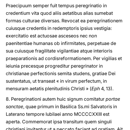
Praecipuum semper fuit tempus peregrinatio in
credentium vita quod aliis aetatibus alias sumebat
formas culturae diversas. Revocat ea peregrinationem
cuiusque credentis in redemptoris ipsius vestigia:
exercitatio est actuosae asceseos nec non
paenitentiae humanas ob infirmitates, perpetuae de
sua cuiusque fragilitate vigilantiae atque interioris
praeparationis ad cordisreformationem. Per vigilias et
ieiunia precesque progreditur peregrinator in
christianae perfectionis semita studens, gratiae Dei
sustentatus, ut transeat « in virum perfectum, in
mensuram aetatis plenitudinis Christi » (
Eph
4, 13).
8. Peregrinationi autem huic signum comitatur
portae
sanctae
, quae primum in Basilica Ss.mi Salvatoris in
Laterano tempore Iubilaei anno MCCCCXXIII est
aperta. Commemorat ipsa transitum quem singuli
christiani invitantur ut a peccato faciant ad gratiam. Ait