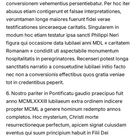
conversionem vehementius persentiebatur. Per hoc iter
abusus etiam contigerunt et falsae interpretationes,
verumtamen longe maiores fuerunt fidei verae
testificationes sinceraeque caritatis. Singularem in
modum hoc etiam testatur ipsa sancti Philippi Neri
figura qui occasione data Iubilaei anni MDL « caritatem
Romanam » condidit uti aspectabile monumentum
hospitalitatis in peregrinatores. Recenseri potest longa
sanctitatis narratio a consuetudine Iubilaei initio facto
nec non a conversionis effectibus quos gratia veniae
tot in credentibus peperit.
6. Nostro pariter in Pontificatu gaudio praecipuo fuit
anno MCMLXXXIII Iubilaeum extra ordinem indicere
propter MCML a genere hominum redempto annos
completos. Hoc mysterium, Christi morte
resurrectioneque perfectum, apicem signat cuiusdam
eventus qui suum principium habuit in Filii Dei