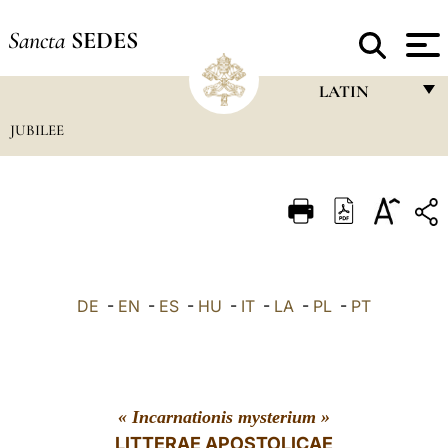
Sancta
SEDES
LATIN
JUBILEE
FRANÇAIS
ENGLISH
ITALIANO
PORTUGUÊS
ESPAÑOL
DE
-
EN
-
ES
-
HU
-
IT
-
LA
-
PL
-
PT
DEUTSCH
POLSKI
العربيّة
« Incarnationis mysterium »
LITTERAE APOSTOLICAE
中文