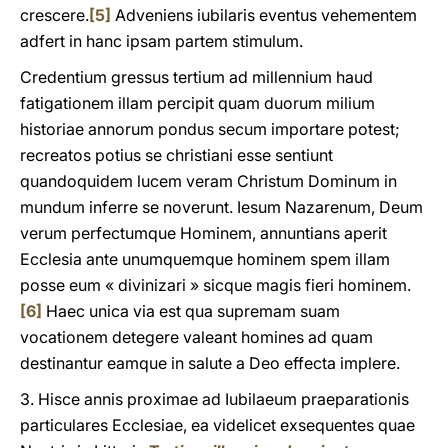
crescere.
[5]
Adveniens iubilaris eventus vehementem
adfert in hanc ipsam partem stimulum.
Credentium gressus tertium ad millennium haud
fatigationem illam percipit quam duorum milium
historiae annorum pondus secum importare potest;
recreatos potius se christiani esse sentiunt
quandoquidem lucem veram Christum Dominum in
mundum inferre se noverunt. Iesum Nazarenum, Deum
verum perfectumque Hominem, annuntians aperit
Ecclesia ante unumquemque hominem spem illam
posse eum « divinizari » sicque magis fieri hominem.
[6]
Haec unica via est qua supremam suam
vocationem detegere valeant homines ad quam
destinantur eamque in salute a Deo effecta implere.
3. Hisce annis proximae ad Iubilaeum praeparationis
particulares Ecclesiae, ea videlicet exsequentes quae