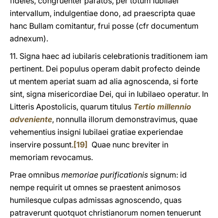
fideles, congruenter paratos, per totum Iubilaei
intervallum, indulgentiae dono, ad praescripta quae
hanc Bullam comitantur, frui posse (cfr documentum
adnexum).
11. Signa haec ad iubilaris celebrationis traditionem iam
pertinent. Dei populus operam dabit profecto deinde
ut mentem aperiat suam ad alia agnoscenda, si forte
sint, signa misericordiae Dei, qui in Iubilaeo operatur. In
Litteris Apostolicis, quarum titulus
Tertio millennio
adveniente
, nonnulla illorum demonstravimus, quae
vehementius insigni Iubilaei gratiae experiendae
inservire possunt.
[19]
Quae nunc breviter in
memoriam revocamus.
Prae omnibus
memoriae purificationis
signum: id
nempe requirit ut omnes se praestent animosos
humilesque culpas admissas agnoscendo, quas
patraverunt quotquot christianorum nomen tenuerunt