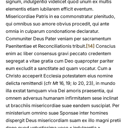
signum,
indulgentia
videlicet quod unum ex multis
elementis etiam iubilarem efficit eventum.
Misericordiae Patris in ea commonstratur plenitudo,
qui omnibus suo amore obvius procedit, qui ante
omnia in culparum condonatione declaratur.
Communiter Deus Pater veniam per sacramentum
Paenitentiae et Reconciliationis tribuit.
[14]
Conscius
enim ac liber consensus gravi peccato credentem
segregat a vitae gratia cum Deo quapropter pariter
eum excludit a sanctitate ad quam vocatur. Cum a
Christo acceperit Ecclesia potestatem eius nomine
delicta remittendi (cfr
Mt
16, 19;
Io
20, 23), in mundo
illa exstat tamquam viva Dei amoris praesentia, qui
omnem adversus humanam infirmitatem sese inclinat
ut bracchiis misericordiae suae eandem suscipiat. Per
ministerium omnino suae Sponsae inter homines
dispergit Deus misericordiam suam ex illo magni pretii
dono quod vetustissima voce « indulgentia »