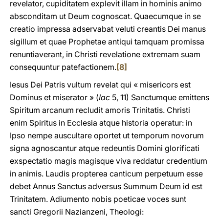
revelator, cupiditatem explevit illam in hominis animo
absconditam ut Deum cognoscat. Quaecumque in se
creatio impressa adservabat veluti creantis Dei manus
sigillum et quae Prophetae antiqui tamquam promissa
renuntiaverant, in Christi revelatione extremam suam
consequuntur patefactionem.
[8]
Iesus Dei Patris vultum revelat qui « misericors est
Dominus et miserator » (
Iac
5, 11) Sanctumque emittens
Spiritum arcanum recludit amoris Trinitatis. Christi
enim Spiritus in Ecclesia atque historia operatur: in
Ipso nempe auscultare oportet ut temporum novorum
signa agnoscantur atque redeuntis Domini glorificati
exspectatio magis magisque viva reddatur credentium
in animis. Laudis propterea canticum perpetuum esse
debet Annus Sanctus adversus Summum Deum id est
Trinitatem. Adiumento nobis poeticae voces sunt
sancti Gregorii Nazianzeni, Theologi: