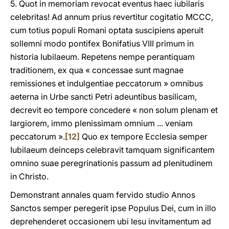
5. Quot in memoriam revocat eventus haec iubilaris
celebritas! Ad annum prius revertitur cogitatio MCCC,
cum totius populi Romani optata suscipiens aperuit
sollemni modo pontifex Bonifatius VIII primum in
historia Iubilaeum. Repetens nempe perantiquam
traditionem, ex qua « concessae sunt magnae
remissiones et indulgentiae peccatorum » omnibus
aeterna in Urbe sancti Petri adeuntibus basilicam,
decrevit eo tempore concedere « non solum plenam et
largiorem, immo plenissimam omnium ... veniam
peccatorum ».
[12]
Quo ex tempore Ecclesia semper
Iubilaeum deinceps celebravit tamquam significantem
omnino suae peregrinationis passum ad plenitudinem
in Christo.
Demonstrant annales quam fervido studio Annos
Sanctos semper peregerit ipse Populus Dei, cum in illo
deprehenderet occasionem ubi Iesu invitamentum ad