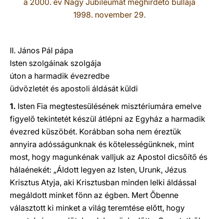
a 2000. év Nagy Jubileumát meghirdető bullája
1998. november 29.
LATINE
II. János Pál pápa
Isten szolgáinak szolgája
úton a harmadik évezredbe
üdvözletét és apostoli áldását küldi
1.
Isten Fia megtestesülésének misztériumára emelve
figyelő tekintetét készül átlépni az Egyház a harmadik
évezred küszöbét. Korábban soha nem éreztük
annyira adósságunknak és kötelességünknek, mint
most, hogy magunkénak valljuk az Apostol dicsőítő és
hálaénekét: „Áldott legyen az Isten, Urunk, Jézus
Krisztus Atyja, aki Krisztusban minden lelki áldással
megáldott minket fönn az égben. Mert Őbenne
választott ki minket a világ teremtése előtt, hogy