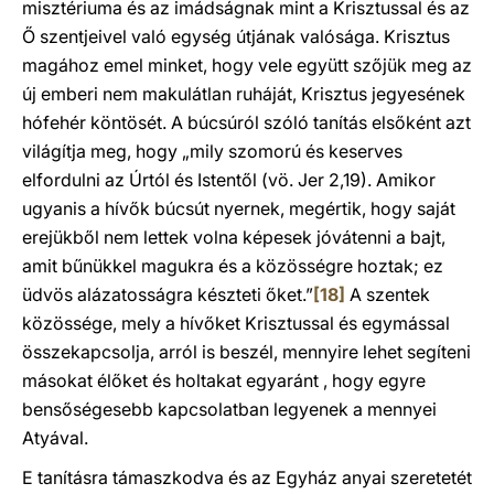
misztériuma és az imádságnak mint a Krisztussal és az
Ő szentjeivel való egység útjának valósága. Krisztus
magához emel minket, hogy vele együtt szőjük meg az
új emberi nem makulátlan ruháját, Krisztus jegyesének
hófehér köntösét. A búcsúról szóló tanítás elsőként azt
világítja meg, hogy „mily szomorú és keserves
elfordulni az Úrtól és Istentől (vö. Jer 2,19). Amikor
ugyanis a hívők búcsút nyernek, megértik, hogy saját
erejükből nem lettek volna képesek jóvátenni a bajt,
amit bűnükkel magukra és a közösségre hoztak; ez
üdvös alázatosságra készteti őket.”
[18]
A szentek
közössége, mely a hívőket Krisztussal és egymással
összekapcsolja, arról is beszél, mennyire lehet segíteni
másokat élőket és holtakat egyaránt , hogy egyre
bensőségesebb kapcsolatban legyenek a mennyei
Atyával.
E tanításra támaszkodva és az Egyház anyai szeretetét