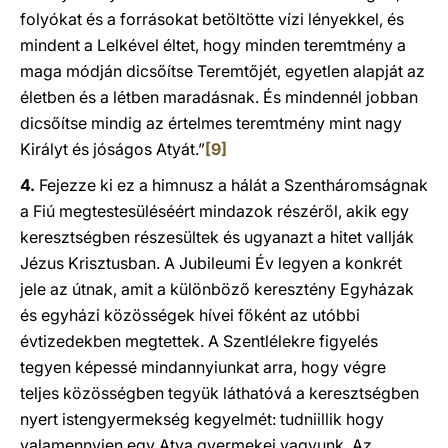
folyókat és a forrásokat betöltötte vízi lényekkel, és
mindent a Lelkével éltet, hogy minden teremtmény a
maga módján dicsőítse Teremtőjét, egyetlen alapját az
életben és a létben maradásnak. És mindennél jobban
dicsőítse mindig az értelmes teremtmény mint nagy
Királyt és jóságos Atyát.”
[9]
4.
Fejezze ki ez a himnusz a hálát a Szentháromságnak
a Fiú megtestesüléséért mindazok részéről, akik egy
keresztségben részesültek és ugyanazt a hitet vallják
Jézus Krisztusban. A Jubileumi Év legyen a konkrét
jele az útnak, amit a különböző keresztény Egyházak
és egyházi közösségek hívei főként az utóbbi
évtizedekben megtettek. A Szentlélekre figyelés
tegyen képessé mindannyiunkat arra, hogy végre
teljes közösségben tegyük láthatóvá a keresztségben
nyert istengyermekség kegyelmét: tudniillik hogy
valamennyien egy Atya gyermekei vagyunk. Az