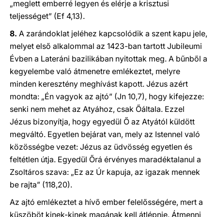
„meglett emberré legyen és elérje a krisztusi
teljességet” (Ef 4,13).
8.
A zarándoklat jeléhez kapcsolódik a szent kapu jele,
melyet első alkalommal az 1423-ban tartott Jubileumi
Évben a Lateráni bazilikában nyitottak meg. A bűnből a
kegyelembe való átmenetre emlékeztet, melyre
minden keresztény meghívást kapott. Jézus azért
mondta: „Én vagyok az ajtó” (Jn 10,7), hogy kifejezze:
senki nem mehet az Atyához, csak Őáltala. Ezzel
Jézus bizonyítja, hogy egyedül Ő az Atyától küldött
megváltó. Egyetlen bejárat van, mely az Istennel való
közösségbe vezet: Jézus az üdvösség egyetlen és
feltétlen útja. Egyedül Őrá érvényes maradéktalanul a
Zsoltáros szava: „Ez az Úr kapuja, az igazak mennek
be rajta” (118,20).
Az ajtó emlékeztet a hívő ember felelősségére, mert a
küszöböt kinek-kinek magának kell átlépnie. Átmenni