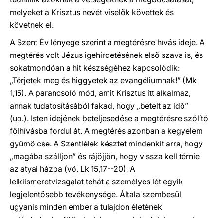
melyeket a Krisztus nevét viselők követtek és
követnek el.
A Szent Év lényege szerint a megtérésre hívás ideje. A
megtérés volt Jézus igehirdetésének első szava is, és
sokatmondóan a hit készségéhez kapcsolódik:
„Térjetek meg és higgyetek az evangéliumnak!” (Mk
1,15). A parancsoló mód, amit Krisztus itt alkalmaz,
annak tudatosításából fakad, hogy „betelt az idő”
(uo.). Isten idejének beteljesedése a megtérésre szólító
fölhívásba fordul át. A megtérés azonban a kegyelem
gyümölcse. A Szentlélek késztet mindenkit arra, hogy
„magába szálljon” és rájöjjön, hogy vissza kell térnie
az atyai házba (vö. Lk 15,17--20). A
lelkiismeretvizsgálat tehát a személyes lét egyik
legjelentősebb tevékenysége. Általa szembesül
ugyanis minden ember a tulajdon életének