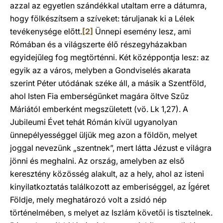
azzal az egyetlen szándékkal utaltam erre a dátumra,
hogy fölkészítsem a szíveket: táruljanak ki a Lélek
tevékenysége előtt.
[2]
Ünnepi esemény lesz, ami
Rómában és a világszerte élő részegyházakban
egyidejűleg fog megtörténni. Két középpontja lesz: az
egyik az a város, melyben a Gondviselés akarata
szerint Péter utódának széke áll, a másik a Szentföld,
ahol Isten Fia emberségünket magára öltve Szűz
Máriától emberként megszületett (vö. Lk 1,27). A
Jubileumi Évet tehát Rómán kívül ugyanolyan
ünnepélyességgel üljük meg azon a földön, melyet
joggal nevezünk „szentnek”, mert látta Jézust e világra
jönni és meghalni. Az ország, amelyben az első
keresztény közösség alakult, az a hely, ahol az isteni
kinyilatkoztatás találkozott az emberiséggel, az Ígéret
Földje, mely meghatározó volt a zsidó nép
történelmében, s melyet az Iszlám követői is tisztelnek.