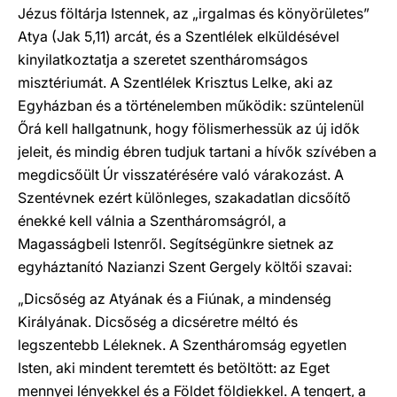
Jézus föltárja Istennek, az „irgalmas és könyörületes”
Atya (Jak 5,11) arcát, és a Szentlélek elküldésével
kinyilatkoztatja a szeretet szentháromságos
misztériumát. A Szentlélek Krisztus Lelke, aki az
Egyházban és a történelemben működik: szüntelenül
Őrá kell hallgatnunk, hogy fölismerhessük az új idők
jeleit, és mindig ébren tudjuk tartani a hívők szívében a
megdicsőült Úr visszatérésére való várakozást. A
Szentévnek ezért különleges, szakadatlan dicsőítő
énekké kell válnia a Szentháromságról, a
Magasságbeli Istenről. Segítségünkre sietnek az
egyháztanító Nazianzi Szent Gergely költői szavai:
„Dicsőség az Atyának és a Fiúnak, a mindenség
Királyának. Dicsőség a dicséretre méltó és
legszentebb Léleknek. A Szentháromság egyetlen
Isten, aki mindent teremtett és betöltött: az Eget
mennyei lényekkel és a Földet földiekkel. A tengert, a