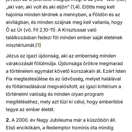
„aki van, aki volt és aki eljön” (1,4). Előtte meg kell
hajolnia minden térdnek a mennyben, a Földön és az
alvilágban, és minden szájnak meg kell vallania, hogy
Ő az Úr (vö. Fil 2,10-11). A Krisztussal való
találkozásban fedezi föl minden ember saját életének
misztériumát.
[1]
Jézus az igazi újdonság, aki az emberiség minden
várakozását fölülmúlja. Újdonsága örökre megmarad
a történelem egymást követő korszakain át. Ezért Isten
Fia megtestesülése és az üdvösség, melyet halálával
és föltámadásával megvalósított, az igazi kritérium a
történelmi valóság és minden olyan program
megítéléséhez, mely azt tűzi ki célul, hogy emberibbé
tegye az ember életét.
2.
A 2000. év Nagy Jubileuma már a küszöbön áll.
Első enciklikám, a Redemptor hominis óta mindig