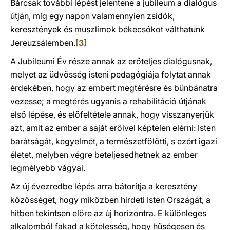
Bárcsak további lépést jelentene a jubileum a dialógus
útján, míg egy napon valamennyien zsidók,
keresztények és muszlimok békecsókot válthatunk
Jereuzsálemben.
[3]
A Jubileumi Év része annak az erőteljes dialógusnak,
melyet az üdvösség isteni pedagógiája folytat annak
érdekében, hogy az embert megtérésre és bűnbánatra
vezesse; a megtérés ugyanis a rehabilitáció útjának
első lépése, és előfeltétele annak, hogy visszanyerjük
azt, amit az ember a saját erőivel képtelen elérni: Isten
barátságát, kegyelmét, a természetfölötti, s ezért igazi
életet, melyben végre beteljesedhetnek az ember
legmélyebb vágyai.
Az új évezredbe lépés arra bátorítja a keresztény
közösséget, hogy miközben hirdeti Isten Országát, a
hitben tekintsen előre az új horizontra. E különleges
alkalomból fakad a kötelesség, hogy hűségesen és