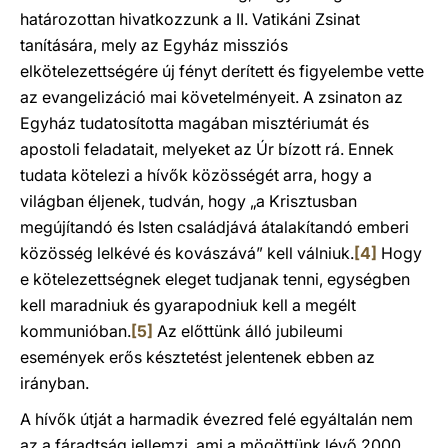
határozottan hivatkozzunk a II. Vatikáni Zsinat
tanítására, mely az Egyház missziós
elkötelezettségére új fényt derített és figyelembe vette
az evangelizáció mai követelményeit. A zsinaton az
Egyház tudatosította magában misztériumát és
apostoli feladatait, melyeket az Úr bízott rá. Ennek
tudata kötelezi a hívők közösségét arra, hogy a
világban éljenek, tudván, hogy „a Krisztusban
megújítandó és Isten családjává átalakítandó emberi
közösség lelkévé és kovászává” kell válniuk.
[4]
Hogy
e kötelezettségnek eleget tudjanak tenni, egységben
kell maradniuk és gyarapodniuk kell a megélt
kommunióban.
[5]
Az előttünk álló jubileumi
események erős késztetést jelentenek ebben az
irányban.
A hívők útját a harmadik évezred felé egyáltalán nem
az a fáradtság jellemzi, ami a mögöttünk lévő 2000