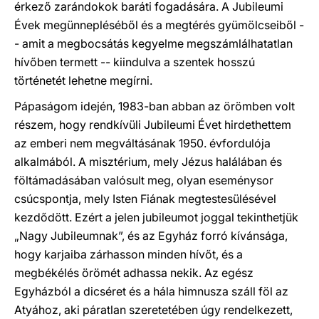
érkező zarándokok baráti fogadására. A Jubileumi
Évek megünnepléséből és a megtérés gyümölcseiből -
- amit a megbocsátás kegyelme megszámlálhatatlan
hívőben termett -- kiindulva a szentek hosszú
történetét lehetne megírni.
Pápaságom idején, 1983-ban abban az örömben volt
részem, hogy rendkívüli Jubileumi Évet hirdethettem
az emberi nem megváltásának 1950. évfordulója
alkalmából. A misztérium, mely Jézus halálában és
föltámadásában valósult meg, olyan eseménysor
csúcspontja, mely Isten Fiának megtestesülésével
kezdődött. Ezért a jelen jubileumot joggal tekinthetjük
„Nagy Jubileumnak”, és az Egyház forró kívánsága,
hogy karjaiba zárhasson minden hívőt, és a
megbékélés örömét adhassa nekik. Az egész
Egyházból a dicséret és a hála himnusza száll föl az
Atyához, aki páratlan szeretetében úgy rendelkezett,