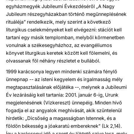
egyházmegyék Jubileumi Évkezdéséről „A Nagy
Jubileum részegyházakban történő megünneplésének
rituáléja” rendelkezik, mely szerint a következő
liturgikus cselekményeket kell elvégezni: stációt kell
tartani egy másik templomban, melyből körmenetben
vonulnak a székesegyházhoz, az evangéliumos
könyvet liturgikus keretek között kell fölemelni, és
olvassanak föl néhány részletet e bullából.
1999 karácsonya legyen mindenki számára fénylő
ünnepnap -- az isteni kegyelem és irgalmasság mély
megtapasztalásának előjátéka --, melynek a Jubileumi
Év lezárásáig kell tartania: 2001. január 6-ig, Urunk
megjelenésének (Vízkereszt) ünnepéig. Minden hívő
fogadja el az angyalok meghívását, akik szüntelenül
hirdetik: „Dicsőség a magasságban Istennek, és a
földön békesség a jóakaratú embereknek” (Lk 2,14).
Így a karácsonyi idő a szent év lüktető szíve lesz, mely