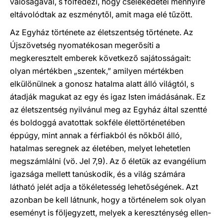
valóságával, s fölfedezi, hogy cselekedetei mennyire
eltávolódtak az eszménytől, amit maga elé tűzött.
Az Egyház története az életszentség története. Az
Újszövetség nyomatékosan megerősíti a
megkeresztelt emberek következő sajátosságait:
olyan mértékben „szentek,” amilyen mértékben
elkülönülnek a gonosz hatalma alatt álló világtól, s
átadják magukat az egy és igaz Isten imádásának. Ez
az életszentség nyilvánul meg az Egyház által szentté
és boldoggá avatottak sokféle élettörténetében
éppúgy, mint annak a férfiakból és nőkből álló,
hatalmas seregnek az életében, melyet lehetetlen
megszámlálni (vö. Jel 7,9). Az ő életük az evangélium
igazsága mellett tanúskodik, és a világ számára
látható jelét adja a tökéletesség lehetőségének. Azt
azonban be kell látnunk, hogy a történelem sok olyan
eseményt is följegyzett, melyek a kereszténység ellen-