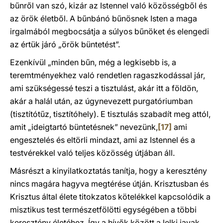
bűnről van szó, kizár az Istennel való közösségből és
az örök életből. A bűnbánó bűnösnek Isten a maga
irgalmából megbocsátja a súlyos bűnöket és elengedi
az értük járó „örök büntetést”.
Ezenkívül „minden bűn, még a legkisebb is, a
teremtményekhez való rendetlen ragaszkodással jár,
ami szükségessé teszi a tisztulást, akár itt a földön,
akár a halál után, az úgynevezett purgatóriumban
(tisztítótűz, tisztítóhely). E tisztulás szabadít meg attól,
amit „ideigtartó büntetésnek” nevezünk,
[17]
ami
engesztelés és eltörli mindazt, ami az Istennel és a
testvérekkel való teljes közösség útjában áll.
Másrészt a kinyilatkoztatás tanítja, hogy a keresztény
nincs magára hagyva megtérése útján. Krisztusban és
Krisztus által élete titokzatos kötelékkel kapcsolódik a
misztikus test természetfölötti egységében a többi
keresztény életéhez. Így a hívők között a lelki javak