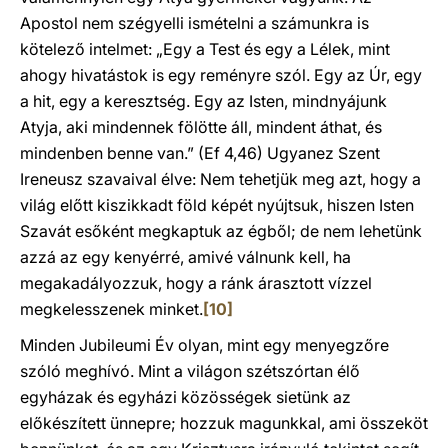
Apostol nem szégyelli ismételni a számunkra is
kötelező intelmet: „Egy a Test és egy a Lélek, mint
ahogy hivatástok is egy reményre szól. Egy az Úr, egy
a hit, egy a keresztség. Egy az Isten, mindnyájunk
Atyja, aki mindennek fölötte áll, mindent áthat, és
mindenben benne van.” (Ef 4,46) Ugyanez Szent
Ireneusz szavaival élve: Nem tehetjük meg azt, hogy a
világ előtt kiszikkadt föld képét nyújtsuk, hiszen Isten
Szavát esőként megkaptuk az égből; de nem lehetünk
azzá az egy kenyérré, amivé válnunk kell, ha
megakadályozzuk, hogy a ránk árasztott vízzel
megkelesszenek minket.
[10]
Minden Jubileumi Év olyan, mint egy menyegzőre
szóló meghívó. Mint a világon szétszórtan élő
egyházak és egyházi közösségek sietünk az
előkészített ünnepre; hozzuk magunkkal, ami összeköt