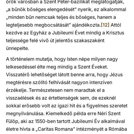
örök városban a Szent Péter-bazilikát meglátogatják,
„a bűnök bőséges elengedését” nyerik, ez alkalommal
„minden bűn nemcsak teljes és bőséges, hanem a
legteljesebb megbocsátását” ajándékozta.
[12]
Attól
kezdve az Egyház a Jubileumi Évet mindig a Krisztus
teljessége felé vivő út jelentős szakaszaként
ünnepelte.
A történelem mutatja, hogy Isten népe milyen nagy
lelkesedéssel élte meg mindig a Szent Éveket.
Visszatérő lehetőséget látott benne arra, hogy Jézus
megtérésre szólító felhívását nagyon intenzíven
érzékelje. Természetesen nem maradtak el a
visszaélések és az értetlenségek sem, de ezeknél
sokkal erősebb volt az igazi hit és a figyelmes szeretet
megnyilvánulása. Kiemelkedő példa erre Néri Szent
Fülöp, aki az 1550-ben tartott Jubileumi Év alkalmával
életre hívta a „Caritas Romana” intézményét a Rómába