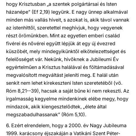
hogy Krisztusban „a szentek polgártársai és Isten
házanépe” (Ef 2,19) legyünk. E nagy ünnep alkalmával
minden más vallás híveit, s azokat is, akik távol vannak
az istenhittől, szeretettel meghívjuk, hogy vegyenek
részt örömünkben. Mint az egyetlen emberi család
fivérei és nővérei együtt lépjük át egy új évezred
küszöbét, mely mindegyikünktől elkötelezettséget és
felelősséget vár. Nekünk, hívőknek a Jubileumi Év
egyértelműen a Krisztus halálával és föltámadásával
megvalósított megváltást jeleníti meg. E halál után
senkit nem lehet kirekeszteni Isten szeretetéből (vö.
Róm 8,21--39), hacsak a saját bűne ki nem rekeszti. Az
irgalmasság kegyelme mindenkinek elébe megy, hogy
mindazok, akik kiengesztelődtek, „élete által
megszabadulhassanak” (Róm 5,10).
6. Ezért elrendelem, hogy a 2000. év Nagy Jubileuma
1999. karácsony éjszakáján a Vatikáni Szent Péter-