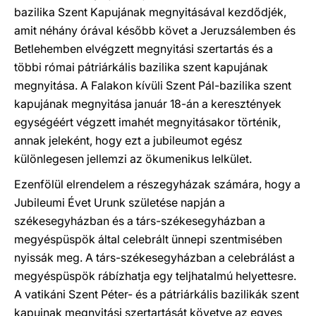
bazilika Szent Kapujának megnyitásával kezdődjék,
amit néhány órával később követ a Jeruzsálemben és
Betlehemben elvégzett megnyitási szertartás és a
többi római pátriárkális bazilika szent kapujának
megnyitása. A Falakon kívüli Szent Pál-bazilika szent
kapujának megnyitása január 18-án a keresztények
egységéért végzett imahét megnyitásakor történik,
annak jeleként, hogy ezt a jubileumot egész
különlegesen jellemzi az ökumenikus lelkület.
Ezenfölül elrendelem a részegyházak számára, hogy a
Jubileumi Évet Urunk születése napján a
székesegyházban és a társ-székesegyházban a
megyéspüspök által celebrált ünnepi szentmisében
nyissák meg. A társ-székesegyházban a celebrálást a
megyéspüspök rábízhatja egy teljhatalmú helyettesre.
A vatikáni Szent Péter- és a pátriárkális bazilikák szent
kapuinak megnyitási szertartását követve az egyes