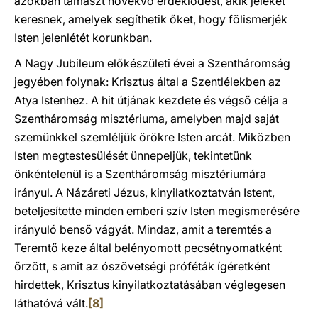
azokban támaszt növekvő érdeklődést, akik jeleket
keresnek, amelyek segíthetik őket, hogy fölismerjék
Isten jelenlétét korunkban.
A Nagy Jubileum előkészületi évei a Szentháromság
jegyében folynak: Krisztus által a Szentlélekben az
Atya Istenhez. A hit útjának kezdete és végső célja a
Szentháromság misztériuma, amelyben majd saját
szemünkkel szemléljük örökre Isten arcát. Miközben
Isten megtestesülését ünnepeljük, tekintetünk
önkéntelenül is a Szentháromság misztériumára
irányul. A Názáreti Jézus, kinyilatkoztatván Istent,
beteljesítette minden emberi szív Isten megismerésére
irányuló benső vágyát. Mindaz, amit a teremtés a
Teremtő keze által belényomott pecsétnyomatként
őrzött, s amit az ószövetségi próféták ígéretként
hirdettek, Krisztus kinyilatkoztatásában véglegesen
láthatóvá vált.
[8]