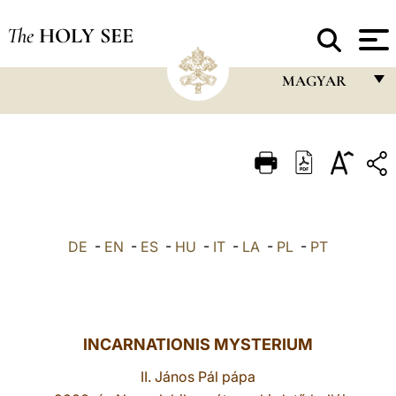
The
HOLY SEE
MAGYAR
FRANÇAIS
ENGLISH
ITALIANO
PORTUGUÊS
DE
-
EN
-
ES
-
HU
-
IT
-
LA
-
PL
-
PT
ESPAÑOL
DEUTSCH
POLSKI
INCARNATIONIS MYSTERIUM
العربيّة
II. János Pál pápa
中文