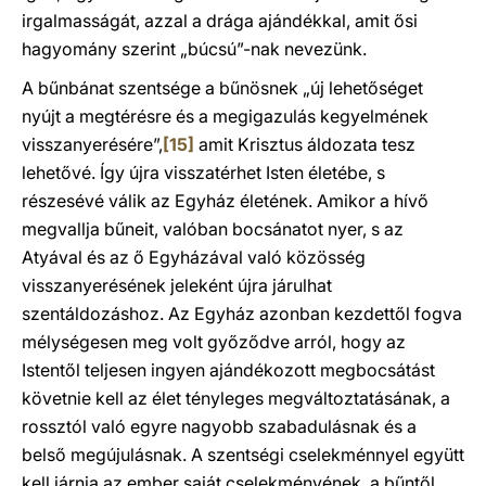
irgalmasságát, azzal a drága ajándékkal, amit ősi
hagyomány szerint „búcsú”-nak nevezünk.
A bűnbánat szentsége a bűnösnek „új lehetőséget
nyújt a megtérésre és a megigazulás kegyelmének
visszanyerésére”,
[15]
amit Krisztus áldozata tesz
lehetővé. Így újra visszatérhet Isten életébe, s
részesévé válik az Egyház életének. Amikor a hívő
megvallja bűneit, valóban bocsánatot nyer, s az
Atyával és az ő Egyházával való közösség
visszanyerésének jeleként újra járulhat
szentáldozáshoz. Az Egyház azonban kezdettől fogva
mélységesen meg volt győződve arról, hogy az
Istentől teljesen ingyen ajándékozott megbocsátást
követnie kell az élet tényleges megváltoztatásának, a
rossztól való egyre nagyobb szabadulásnak és a
belső megújulásnak. A szentségi cselekménnyel együtt
kell járnia az ember saját cselekményének, a bűntől