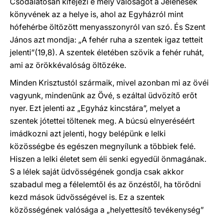
Csodálatosan kifejezi e mély valóságot a Jelenések
könyvének az a helye is, ahol az Egyházról mint
hófehérbe öltözött menyasszonyról van szó. És Szent
János azt mondja: „A fehér ruha a szentek igaz tetteit
jelenti”(19,8). A szentek életében szövik a fehér ruhát,
ami az örökkévalóság öltözéke.
Minden Krisztustól szármaik, mivel azonban mi az övéi
vagyunk, mindenünk az Övé, s ezáltal üdvözítő erőt
nyer. Ezt jelenti az „Egyház kincstára”, melyet a
szentek jótettei töltenek meg. A búcsú elnyeréséért
imádkozni azt jelenti, hogy belépünk e lelki
közösségbe és egészen megnyílunk a többiek felé.
Hiszen a lelki életet sem éli senki egyedül önmagának.
S a lélek saját üdvösségének gondja csak akkor
szabadul meg a félelemtől és az önzéstől, ha törődni
kezd mások üdvösségével is. Ez a szentek
közösségének valósága a „helyettesítő tevékenység”