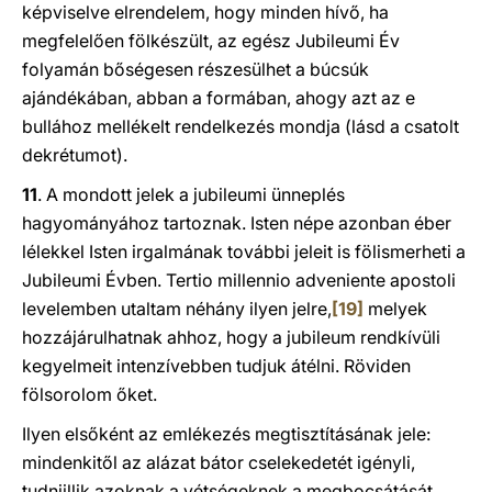
képviselve elrendelem, hogy minden hívő, ha
megfelelően fölkészült, az egész Jubileumi Év
folyamán bőségesen részesülhet a búcsúk
ajándékában, abban a formában, ahogy azt az e
bullához mellékelt rendelkezés mondja (lásd a csatolt
dekrétumot).
11
. A mondott jelek a jubileumi ünneplés
hagyományához tartoznak. Isten népe azonban éber
lélekkel Isten irgalmának további jeleit is fölismerheti a
Jubileumi Évben. Tertio millennio adveniente apostoli
levelemben utaltam néhány ilyen jelre,
[19]
melyek
hozzájárulhatnak ahhoz, hogy a jubileum rendkívüli
kegyelmeit intenzívebben tudjuk átélni. Röviden
fölsorolom őket.
Ilyen elsőként az emlékezés megtisztításának jele:
mindenkitől az alázat bátor cselekedetét igényli,
tudniillik azoknak a vétségeknek a megbocsátását,