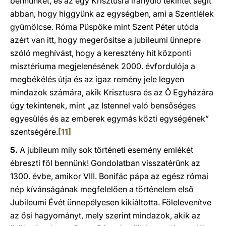
bennünket, és az egy Krisztusra irányuló tekintet segít
abban, hogy higgyünk az egységben, ami a Szentlélek
gyümölcse. Róma Püspöke mint Szent Péter utóda
azért van itt, hogy megerősítse a jubileumi ünnepre
szóló meghívást, hogy a keresztény hit központi
misztériuma megjelenésének 2000. évfordulója a
megbékélés útja és az igaz remény jele legyen
mindazok számára, akik Krisztusra és az Ő Egyházára
úgy tekintenek, mint „az Istennel való bensőséges
egyesülés és az emberek egymás közti egységének”
szentségére.
[11]
5.
A jubileum mily sok történeti esemény emlékét
ébreszti föl bennünk! Gondolatban visszatérünk az
1300. évbe, amikor VIII. Bonifác pápa az egész római
nép kívánságának megfelelően a történelem első
Jubileumi Évét ünnepélyesen kikiáltotta. Fölelevenítve
az ősi hagyományt, mely szerint mindazok, akik az