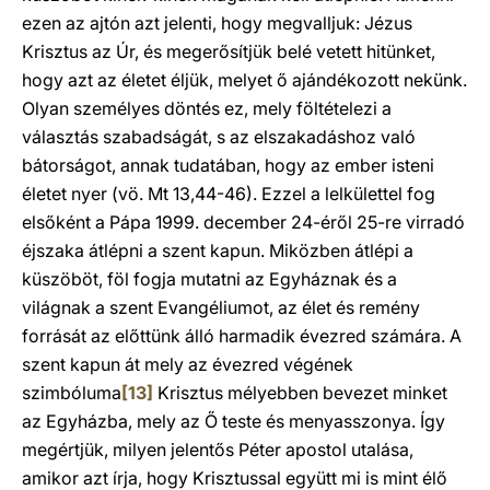
ezen az ajtón azt jelenti, hogy megvalljuk: Jézus
Krisztus az Úr, és megerősítjük belé vetett hitünket,
hogy azt az életet éljük, melyet ő ajándékozott nekünk.
Olyan személyes döntés ez, mely föltételezi a
választás szabadságát, s az elszakadáshoz való
bátorságot, annak tudatában, hogy az ember isteni
életet nyer (vö. Mt 13,44-46). Ezzel a lelkülettel fog
elsőként a Pápa 1999. december 24-éről 25-re virradó
éjszaka átlépni a szent kapun. Miközben átlépi a
küszöböt, föl fogja mutatni az Egyháznak és a
világnak a szent Evangéliumot, az élet és remény
forrását az előttünk álló harmadik évezred számára. A
szent kapun át mely az évezred végének
szimbóluma
[13]
Krisztus mélyebben bevezet minket
az Egyházba, mely az Ő teste és menyasszonya. Így
megértjük, milyen jelentős Péter apostol utalása,
amikor azt írja, hogy Krisztussal együtt mi is mint élő