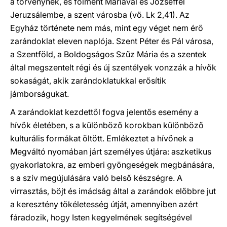
a törvénynek, és fölment Máriával és Józseffel
Jeruzsálembe, a szent városba (vö. Lk 2,41). Az
Egyház története nem más, mint egy véget nem érő
zarándoklat eleven naplója. Szent Péter és Pál városa,
a Szentföld, a Boldogságos Szűz Mária és a szentek
által megszentelt régi és új szentélyek vonzzák a hívők
sokaságát, akik zarándoklatukkal erősítik
jámborságukat.
A zarándoklat kezdettől fogva jelentős esemény a
hívők életében, s a különböző korokban különböző
kulturális formákat öltött. Emlékeztet a hívőnek a
Megváltó nyomában járt személyes útjára: aszketikus
gyakorlatokra, az emberi gyöngeségek megbánására,
s a szív megújulására való belső készségre. A
virrasztás, böjt és imádság által a zarándok előbbre jut
a keresztény tökéletesség útját, amennyiben azért
fáradozik, hogy Isten kegyelmének segítségével