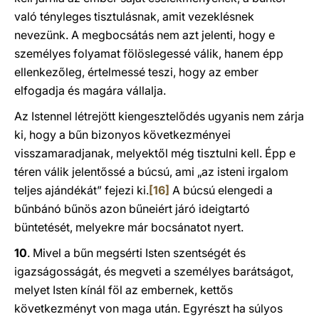
való tényleges tisztulásnak, amit vezeklésnek
nevezünk. A megbocsátás nem azt jelenti, hogy e
személyes folyamat fölöslegessé válik, hanem épp
ellenkezőleg, értelmessé teszi, hogy az ember
elfogadja és magára vállalja.
Az Istennel létrejött kiengesztelődés ugyanis nem zárja
ki, hogy a bűn bizonyos következményei
visszamaradjanak, melyektől még tisztulni kell. Épp e
téren válik jelentőssé a búcsú, ami „az isteni irgalom
teljes ajándékát” fejezi ki.
[16]
A búcsú elengedi a
bűnbánó bűnös azon bűneiért járó ideigtartó
büntetését, melyekre már bocsánatot nyert.
10
. Mivel a bűn megsérti Isten szentségét és
igazságosságát, és megveti a személyes barátságot,
melyet Isten kínál föl az embernek, kettős
következményt von maga után. Egyrészt ha súlyos