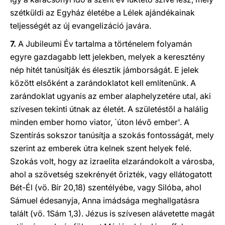
szétküldi az Egyház életébe a Lélek ajándékainak
teljességét az új evangelizáció javára.
7.
A Jubileumi Év tartalma a történelem folyamán
egyre gazdagabb lett jelekben, melyek a keresztény
nép hitét tanúsítják és élesztik jámborságát. E jelek
között elsőként a zarándoklatot kell említenünk. A
zarándoklat ugyanis az ember alaphelyzetére utal, aki
szívesen tekinti útnak az életét. A születéstől a halálig
minden ember homo viator, `úton lévő ember'. A
Szentírás sokszor tanúsítja a szokás fontosságát, mely
szerint az emberek útra kelnek szent helyek felé.
Szokás volt, hogy az izraelita elzarándokolt a városba,
ahol a szövetség szekrényét őrizték, vagy ellátogatott
Bét-Él (vö. Bír 20,18) szentélyébe, vagy Silóba, ahol
Sámuel édesanyja, Anna imádsága meghallgatásra
talált (vö. 1Sám 1,3). Jézus is szívesen alávetette magát