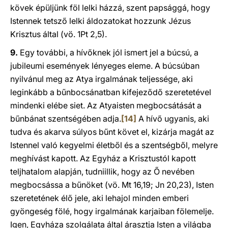
kövek épüljünk föl lelki házzá, szent papsággá, hogy
Istennek tetsző lelki áldozatokat hozzunk Jézus
Krisztus által (vö. 1Pt 2,5).
9.
Egy további, a hívőknek jól ismert jel a búcsú, a
jubileumi események lényeges eleme. A búcsúban
nyilvánul meg az Atya irgalmának teljessége, aki
leginkább a bűnbocsánatban kifejeződő szeretetével
mindenki elébe siet. Az Atyaisten megbocsátását a
bűnbánat szentségében adja.
[14]
A hívő ugyanis, aki
tudva és akarva súlyos bűnt követ el, kizárja magát az
Istennel való kegyelmi életből és a szentségből, melyre
meghívást kapott. Az Egyház a Krisztustól kapott
teljhatalom alapján, tudniillik, hogy az Ő nevében
megbocsássa a bűnöket (vö. Mt 16,19; Jn 20,23), Isten
szeretetének élő jele, aki lehajol minden emberi
gyöngeség fölé, hogy irgalmának karjaiban fölemelje.
Igen, Egyháza szolgálata által árasztja Isten a világba