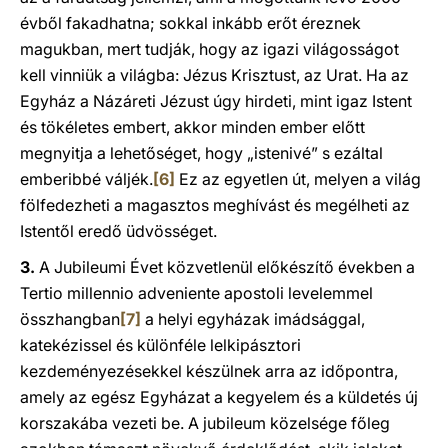
évből fakadhatna; sokkal inkább erőt éreznek
magukban, mert tudják, hogy az igazi világosságot
kell vinniük a világba: Jézus Krisztust, az Urat. Ha az
Egyház a Názáreti Jézust úgy hirdeti, mint igaz Istent
és tökéletes embert, akkor minden ember előtt
megnyitja a lehetőséget, hogy „istenivé” s ezáltal
emberibbé váljék.
[6]
Ez az egyetlen út, melyen a világ
fölfedezheti a magasztos meghívást és megélheti az
Istentől eredő üdvösséget.
3.
A Jubileumi Évet közvetlenül előkészítő években a
Tertio millennio adveniente apostoli levelemmel
összhangban
[7]
a helyi egyházak imádsággal,
katekézissel és különféle lelkipásztori
kezdeményezésekkel készülnek arra az időpontra,
amely az egész Egyházat a kegyelem és a küldetés új
korszakába vezeti be. A jubileum közelsége főleg