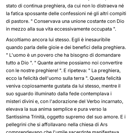
stato di continua preghiera, da cui non lo distraeva né
la fatica spossante delle confessioni né gli altri compiti
di pastore. " Conservava una unione costante con Dio
in mezzo alla sua vita eccessivamente occupata ".
Ascoltiamo ancora lui stesso. Egli è inesauribile
quando parla delle gioie e dei benefici della preghiera.
" L'uomo è un povero che ha bisogno di domandare
tutto a Dio ". " Quante anime possiamo noi convertire
con le nostre preghiere! ". E ripeteva: " La preghiera,
ecco la felicità dell'uomo sulla terra ". Questa felicità
veniva copiosamente gustata da lui stesso, mentre il
suo sguardo illuminato dalla fede contemplava i
misteri divini e, con l'adorazione del Verbo incarnato,
elevava la sua anima semplice e pura verso la
Santissima Trinità, oggetto supremo del suo amore. E i
pellegrini che si affollavano nella chiesa di Ars
comprendevano che l'umile sacerdote manifestava