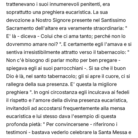
trattenevano i suoi innumerevoli penitenti, era
soprattutto una preghiera eucaristica. La sua
devozione a Nostro Signore presente nel Santissimo
Sacramento dell'altare era veramente straordinaria: "
E' là - diceva - Colui che ci ama tanto; perché non lo
dovremmo amare noi? ". E certamente egli l'amava e si
sentiva irresistibilmente attratto verso il tabernacolo: "
Non c'è bisogno di parlar molto per ben pregare -
spiegava egli ai suoi parrocchiani -. Si sa che il buon
Dio è là, nel santo tabernacolo; gli si apre il cuore, ci si
rallegra della sua presenza. E' questa la migliore
preghiera ". In ogni circostanza egli inculcava ai fedeli
il rispetto e l'amore della divina presenza eucaristica,
invitandoli ad accostarsi frequentemente alla mensa
eucaristica e lui stesso dava l'esempio di questa
profonda pietà: " Per convincersene - riferirono i
testimoni - bastava vederlo celebrare la Santa Messa e