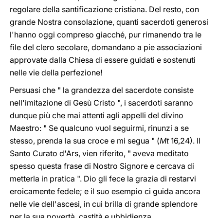
regolare della santificazione cristiana. Del resto, con
grande Nostra consolazione, quanti sacerdoti generosi
l'hanno oggi compreso giacché, pur rimanendo tra le
file del clero secolare, domandano a pie associazioni
approvate dalla Chiesa di essere guidati e sostenuti
nelle vie della perfezione!
Persuasi che " la grandezza del sacerdote consiste
nell'imitazione di Gesù Cristo ", i sacerdoti saranno
dunque più che mai attenti agli appelli del divino
Maestro: " Se qualcuno vuol seguirmi, rinunzi a se
stesso, prenda la sua croce e mi segua " (
Mt
16,24). Il
Santo Curato d'Ars, vien riferito, " aveva meditato
spesso questa frase di Nostro Signore e cercava di
metterla in pratica ". Dio gli fece la grazia di restarvi
eroicamente fedele; e il suo esempio ci guida ancora
nelle vie dell'ascesi, in cui brilla di grande splendore
per la sua povertà, castità e ubbidienza.