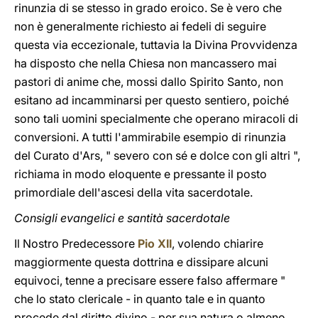
rinunzia di se stesso in grado eroico. Se è vero che
non è generalmente richiesto ai fedeli di seguire
questa via eccezionale, tuttavia la Divina Provvidenza
ha disposto che nella Chiesa non mancassero mai
pastori di anime che, mossi dallo Spirito Santo, non
esitano ad incamminarsi per questo sentiero, poiché
sono tali uomini specialmente che operano miracoli di
conversioni. A tutti l'ammirabile esempio di rinunzia
del Curato d'Ars, " severo con sé e dolce con gli altri ",
richiama in modo eloquente e pressante il posto
primordiale dell'ascesi della vita sacerdotale.
Consigli evangelici e santità sacerdotale
Il Nostro Predecessore
Pio XII
, volendo chiarire
maggiormente questa dottrina e dissipare alcuni
equivoci, tenne a precisare essere falso affermare "
che lo stato clericale - in quanto tale e in quanto
procede dal diritto divino - per sua natura o almeno