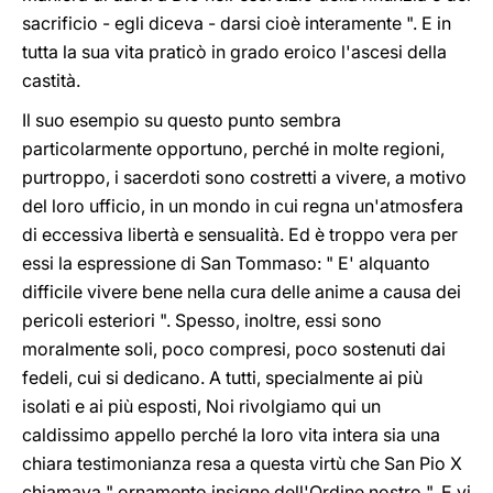
sacrificio - egli diceva - darsi cioè interamente ". E in
tutta la sua vita praticò in grado eroico l'ascesi della
castità.
Il suo esempio su questo punto sembra
particolarmente opportuno, perché in molte regioni,
purtroppo, i sacerdoti sono costretti a vivere, a motivo
del loro ufficio, in un mondo in cui regna un'atmosfera
di eccessiva libertà e sensualità. Ed è troppo vera per
essi la espressione di San Tommaso: " E' alquanto
difficile vivere bene nella cura delle anime a causa dei
pericoli esteriori ". Spesso, inoltre, essi sono
moralmente soli, poco compresi, poco sostenuti dai
fedeli, cui si dedicano. A tutti, specialmente ai più
isolati e ai più esposti, Noi rivolgiamo qui un
caldissimo appello perché la loro vita intera sia una
chiara testimonianza resa a questa virtù che San Pio X
chiamava " ornamento insigne dell'Ordine nostro ". E vi