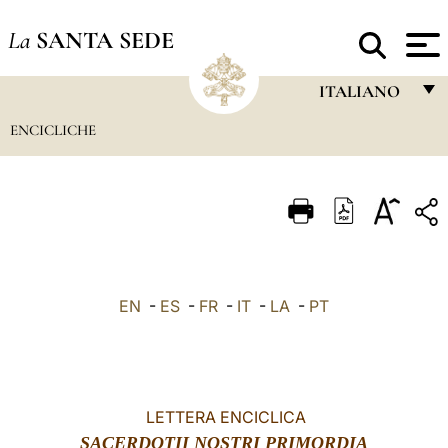
La
SANTA SEDE
ITALIANO
ENCICLICHE
FRANÇAIS
ENGLISH
ITALIANO
PORTUGUÊS
ESPAÑOL
EN
-
ES
-
FR
-
IT
-
LA
-
PT
DEUTSCH
POLSKI
العربيّة
LETTERA ENCICLICA
SACERDOTII NOSTRI PRIMORDIA
中文