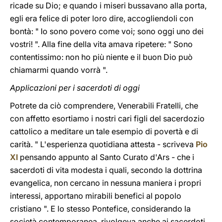
ricade su Dio; e quando i miseri bussavano alla porta,
egli era felice di poter loro dire, accogliendoli con
bontà: " Io sono povero come voi; sono oggi uno dei
vostri! ". Alla fine della vita amava ripetere: " Sono
contentissimo: non ho più niente e il buon Dio può
chiamarmi quando vorrà ".
Applicazioni per i sacerdoti di oggi
Potrete da ciò comprendere, Venerabili Fratelli, che
con affetto esortiamo i nostri cari figli del sacerdozio
cattolico a meditare un tale esempio di povertà e di
carità. " L'esperienza quotidiana attesta - scriveva
Pio
XI
pensando appunto al Santo Curato d'Ars - che i
sacerdoti di vita modesta i quali, secondo la dottrina
evangelica, non cercano in nessuna maniera i propri
interessi, apportano mirabili benefici al popolo
cristiano ". E lo stesso Pontefice, considerando la
società contemporanea, rivolgeva anche ai sacerdoti