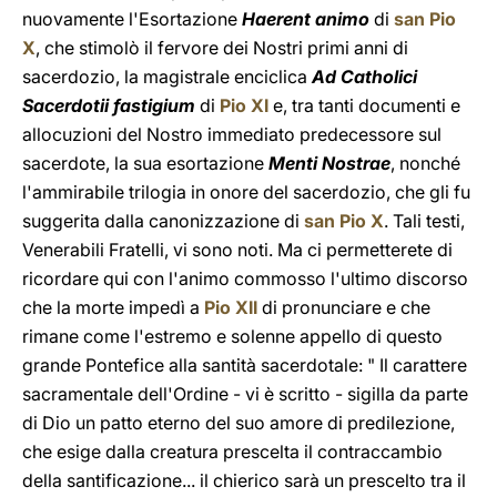
nuovamente l'Esortazione
Haerent animo
di
san Pio
X
, che stimolò il fervore dei Nostri primi anni di
sacerdozio, la magistrale enciclica
Ad Catholici
Sacerdotii fastigium
di
Pio XI
e, tra tanti documenti e
allocuzioni del Nostro immediato predecessore sul
sacerdote, la sua esortazione
Menti Nostrae
, nonché
l'ammirabile trilogia in onore del sacerdozio, che gli fu
suggerita dalla canonizzazione di
san Pio X
. Tali testi,
Venerabili Fratelli, vi sono noti. Ma ci permetterete di
ricordare qui con l'animo commosso l'ultimo discorso
che la morte impedì a
Pio XII
di pronunciare e che
rimane come l'estremo e solenne appello di questo
grande Pontefice alla santità sacerdotale: " Il carattere
sacramentale dell'Ordine - vi è scritto - sigilla da parte
di Dio un patto eterno del suo amore di predilezione,
che esige dalla creatura prescelta il contraccambio
della santificazione... il chierico sarà un prescelto tra il