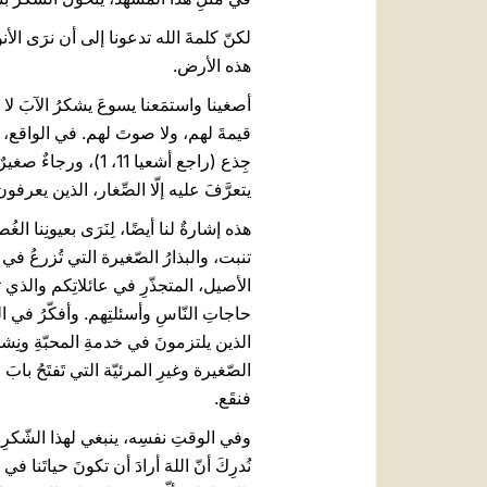
لكنّ كلمةَ الله تدعونا إلى أن نرَى الأ
هذه الأرض.
أصغينا واستمَعنا يسوعَ يشكرُ الآبَ لا لأ
قيمةَ لهم، ولا صوتَ لهم. في الواقع، ملك
جِذع (راجع أشعيا 11
يتعرَّفَ عليه إلّا الصِّغار، الذين يعرفون،
هذه إشارةٌ لنا أيضًا، لِنَرَى بعيونِنا ال
تنبت، والبذارُ الصّغيرة التي تُزرعُ في 
الأصيل، المتجذّرِ في عائلاتِكم والذي تغذ
حاجاتِ النّاسِ وأسئلتِهم. وأفكّرُ في ال
الذين يلتزمونَ في خدمةِ المحبّةِ ونِشر
الصّغيرة وغيرِ المرئيّة التي تَفتَحُ بابَ
فنقَع.
وفي الوقتِ نفسِه، ينبغي لهذا الشّكرِ ألّ
نُدرِكَ أنّ اللهَ أرادَ أن تكونَ حياتَنا ف