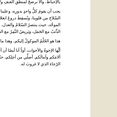
بالإحباط، وألّا نرضخَ لمنطقِ العنفِ ولا ل
يجب أن يقومَ كلُّ واحدٍ بدورِه، وعلينا ج
السّلاحَ من قلوبِنا، ونُسقِطَ دروعَ انغلاقات
الموحَّد، حيث ينتصرُ السّلامُ والعدل، و
الذِّئبُ مع الحَمَل، ويَربِضُ النَّمِرُ مع الجَد
هذا هو الحُلْمُ الموكولُ إليكم، وهذا ما ي
أيُّها الإخوةُ والأخوات، أودُّ أنا أيضًا أ
آلامَكم وآمالَكم. أصلِّي من أجلِكم، حت
الرّجاءِ الذي لا غروبَ له.