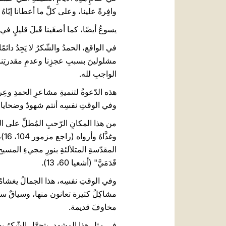
وافِرةً علينا، وعلى كلِّ ما أعطانا إيّاهُ 
يسوعُ أيضًا، كما أصغَينا قَبلَ قليلٍ في الإنج
في الواقع، الحمدُ والشّكرُ لا يَجِدُ دائمً
مشلولينَ بسببِ عجزِنا وعدمِ مقدرتِنا أ
الواجبِ لله.
هذه الدّعوةُ لتنميةِ مشاعرِ الحمدِ وعِرفان
وفي الوقتِ نفسِه أنتم شهودٌ وضحايا لقِوى
من هذا المكانِ الرّحبِ المُطلِّ على ال
المقدّسةِ المتلألئةِ بنورِ مجيءِ المسيح، أعلن
قَدَمَيَّ" (أشعيا 60، 13).
وفي الوقتِ نفسِه، هذا الجمالُ يغشاهُ ف
مشاكِلُ كثيرة تعانون منها، وسياقٌ سيا
مخاوفَ قديمة.
في مثلِ هذا المشهد، يتحوَّل الشّكرُ بسهو