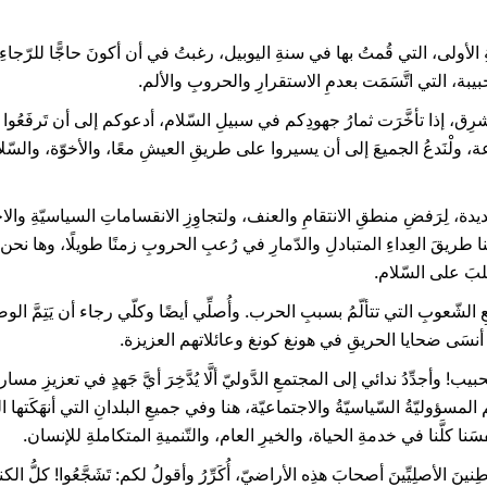
ةِ الأولى، التي قُمتُ بها في سنةِ اليوبيل، رغبتُ في أن أكونَ حاجًّا للرّج
حبيبة، التي اتَّسَمَت بعدمِ الاستقرارِ والحروبِ والألم.
مَشرِق، إذا تأخَّرَت ثمارُ جهودِكم في سبيلِ السّلام، أدعوكم إلى أن تَرفَعُوا
، ولْنَدعُ الجميعَ إلى أن يسيروا على طريقِ العيشِ معًا، والأخوّة، والسّلام. 
ة، لِرَفضِ منطقِ الانتقامِ والعنف، ولتجاوِزِ الانقساماتِ السياسيّةِ والاجت
 طريقَ العِداءِ المتبادلِ والدّمارِ في رُعبِ الحروبِ زمنًا طويلًا، وها نحن نش
القلبَ على السّلام.
الشّعوبِ التي تتألّمُ بسببِ الحرب. وأُصلِّي أيضًا وكلّي رجاء أن يَتِمَّ ال
لا أنسَى ضحايا الحريقِ في هونغ كونغ وعائلاتهم العزيزة.
 وأجدِّدُ ندائي إلى المجتمعِ الدَّوليّ ألَّا يُدَّخِرَ أيَّ جَهدٍ في تعزيزِ مسارا
م المسؤوليّةُ السّياسيّةُ والاجتماعيّة، هنا وفي جميعِ البلدانِ التي أنهَكَت
فسَنا كلَّنا في خدمةِ الحياة، والخيرِ العام، والتّنميةِ المتكاملةِ للإنسان.
ينَ الأصلِيِّينَ أصحابَ هذِه الأراضيّ، أُكَرِّرُ وأقولُ لكم: تَشَجَّعُوا! كلُّ ال