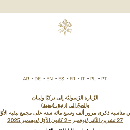
AR
-
DE
-
EN
-
ES
-
FR
-
IT
-
PL
-
PT
الزّيارة الرّسوليّة إلى تركيّا ولبنان
والحجّ إلى إزنيق (نيقية)
 مناسبة ذكرى مرور ألف وسبع مائة سنة على مجمع نيقية الأوّ
27 تشرين الثّاني/نوفمبر – 2 كانون الأوّل/ديسمبر 2025