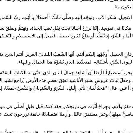
لنكونَ معًا.
يل، شكرَ الآب، وتوجَّه إليه وصلَّى قائلًا: "أَحمَدُكَ يا أَبَتِ، رَبَّ السَّماءِ والأ
ا مكانًا في نفوسِنا. إنّنا نَرزَحُ أحيانًا تحتَ ثِقَلِ تَعَبِ الحياة، ونهتمُّ ونق
مامَ الشّرّ، إذ تُثقِلُنا أوضاعٌ كثيرة صعبة، فنميلُ إلى الاستسلامِ والتّش
ِ الجميل أُوَجِّهُها إليكم أنتم، أيّها الشّعبُ اللبنانيّ العزيز. أنتم الذين منح
 الشّرّ، بأشكالِه المتعدِّدة، الذي يُشَوِّهُ هذا الجمالَ والبهاء.
بحر، أستطيعُ أنا أيضًا أن أشاهدَ جمالَ لبنان الذي تغنَّى به الكتابُ المقدّ
، قال: "مَجدُ لُبْنانَ يَأتي إِلَيكِ، السَّرْوُ والسِّنْدِيانُ والبَقْسُ جَميعًا، لِز
قرٌ وآلام، وجِراحٌ أثَّرَت في تاريخِكم، فقد كنتُ قَبل قليلٍ أصلِّي في موقع
سيٌّ مهلهلٌ وغيرُ مستقرّ، غالبًا، وأزمةٌ اقتصاديّةٌ خانقة ترزحونَ تحتَ ع
لَةِ إلى خيبة أمل، ولا يَجِدُ نشيدُ الحمدِ مكانًا في قلبٍ كئيب، ويَجِفُّ ين