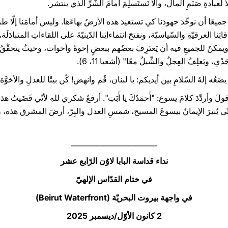
عبادةِ صَنَمِ المال، وألّا نَستَسلِمَ أمامَ الشّرِّ الذي ينتشر.
ميعًا أن نوحِّدَ جهودَنا كي تستعيدَ هذه الأرضُ بهاءَها. وليس أمامَنا إلّا طري
ِنا العرقيّةِ والسّياسيّة، ونفتحَ انتماءاتِنا الدّينيّةَ على اللقاءاتِ المتبادَلَة، و
يمكنُ للجميعِ فيه أن يَعتَرِفَ بعضُهم ببعضٍ إخوةً وأخوات، وحيثُ يتحقَّقُ أ
ْيِ، ويَعلِفُ العِجلُ والشِّبلُ معًا" (أشعيا 11، 6).
ضَعُه إلهُ السّلامِ بين أيديكم: يا لبنان، قُم وانهض! كُن بيتًا للعدلِ والأخوَّ
ن أقولَ وأردِّدَ كلامَ يسوع: "أَحمَدُكَ يا أَبَتِ". أرفعُ شكري للهِ لأنّي قَضَيتُ
ّى يُنيرَ الإيمانُ بيسوعَ المسيح، شمسِ العدل والبِرّ، أرضَ المشرق هذه، وح
________________________
نداء قداسة البابا لاوُن الرّابع عشر
في ختام القدّاس الإلهيّ
في واجهة بيروت البحريّة (Beirut Waterfront)
2 كانون الأوّل/ديسمبر 2025