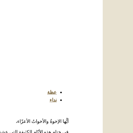
عظة
نداء
أيُّها الإخوةُ والأخواتُ الأعزّاء،
في ختامِ هذِه الأيّامِ الكثيفةِ التي ع