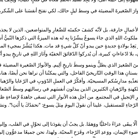
نوارَ الصّغيرةَ المضيئة في وسط ليلٍ حالك، لكي نفتحَ أنفسَنا على الشّكر، و
عمالٍ خارقة، بل لأنّه كشفَ حكمتَه للصِّغارِ والمتواضعين، الذين لا يجذبون الا
وتُ اللهِ الذي جاءَ يسوعُ يبشّرُنا بِه له هذه الميزةُ التي ذكرَها النّبيُّ
، 1)، ورجاءٌ صغيرٌ يَعِدُ بولادةٍ جديدةٍ حين يبدو أنّ كلَّ شيءٍ قد مات. هكذا يُبَشَّرُ بمج
 بلا ادّعاءاتٍ كبيرة، أن يُدركوا الدّقائقَ الخفيّة وآثارَ اللهِ في تاريخٍ يبدو أ
غُصنَ الصّغيرَ الذي يطلُّ وينمو وسطَ تاريخٍ ألِيم. والأنوارُ الصّغيرة المضيئة
بستانِ هذا الوقتِ التّاريخيّ القاحل، والتي يمكنُنا أن نراها نحن أيضًا، هنا، 
ّيهِ مدارِسُكم المسيحيّة. وأفكّرُ في العملِ الدّؤوبِ في الرّعايا والرّهبانيّ
كهنةِ والرّهبانِ الكثيرين الذين يبذلون أنفسَهم في رسالتِهم وسطَ الصّعابِ ا
ِ الإنجيلِ في المجتمع. من أجلِ هذه الأنوارِ التي تسعَى جاهدةً لإضاءةِ ظل
 الرّجاءِ للمستقبل، علينا أن نقولَ اليومَ مِثلَ يسوع: "نحمَدُكَ يا أَبَتِ!". ونش
ا يبقَى عزاءً داخليًّا ووَهمًا. بل يجبُ أن يقودَنا إلى تحوِّلٍ في القلب، وإل
ي ضوءِ الإيمان، ووَعدِ الرّجاء، وفَرَحِ المحبّة. ولهذا، نحن جميعًا مدعوُّون إلى 