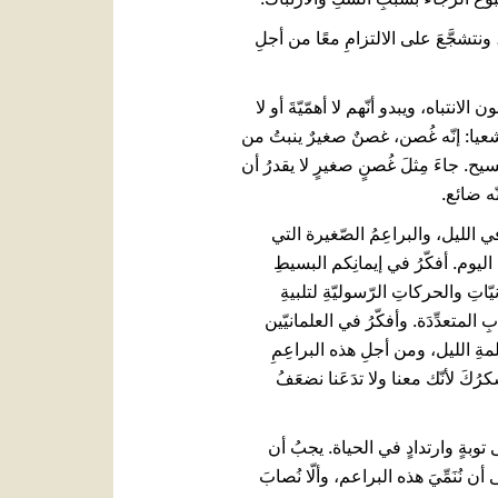
نتشجَّعَ على الالتزامِ معًا من أجلِ
نتباه، ويبدو أنّهم لا أهمّيّةَ أو لا
 أشعيا: إنّه غُصن، غصنٌ صغيرٌ ينبتُ من
يءِ المسيح. جاءَ مِثلَ غُصنٍ صغيرٍ لا يقدرُ أن
نّه ضائع.
 في الليل، والبراعِمُ الصّغيرة التي
اليوم. أفكّرُ في إيمانِكم البسيطِ
اتِ والحركاتِ الرّسوليّةِ لتلبيةِ
لمتعدِّدَة. وأفكّرُ في العلمانيّين
مةِ الليل، ومن أجلِ هذه البراعِمِ
كرُكَ لأنّك معنا ولا تدَعَنا نضعَفُ
ى توبةٍ وارتدادٍ في الحياة. يجبُ أن
أن نُنَمِّيَ هذه البراعم، وألّا نُصابَ