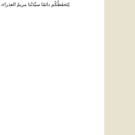
لِتَحفَظْكُم دائمًا سيِّدَتُنا مريمُ العذراء،