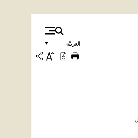
العربيَّة
FRANÇAIS
ENGLISH
ITALIANO
PORTUGUÊS
ESPAÑOL
DEUTSCH
ل
POLSKI