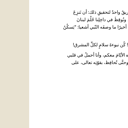
قٌ واحدٌ لتحقيقِ ذلك: أن نَنزِعَ
نُوقِظَ في داخِلِنا حُلْمَ لبنانَ
خيرًا ما وصفَه النّبي أشعيا: "يَسكُنُ
ة! كُن نبوءةَ سلامٍ لكلِّ المشرق!
 هذه الأيّامَ معكم، وأنا أحملُ في قلبي
تَّى تُحافِظ، بقوّتِه تعالى، على