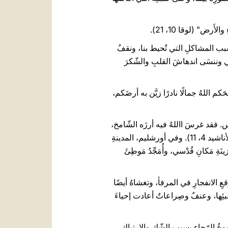
َرض" (لوقا 10، 21).
لقُ بسبب المشاكلِ التي تُحيط بنا، ونقفُ
كي وننسَى اندهاشَ القلبِ والشّكرَ
َكم اللهُ جمالًا نادرًا زيَّن به أرضَكم،
س. فقد غرسَ االلهُ فيه أرزَه الشّامخ،
وغذَّاهُ وأرواه (راجع مزمور 104، 16)، وجعلَ ثيابَ عروسِ نشيدِ الأناشيد تَعبَقُ بعطرِ هذه الأرض (راجع نشيد الأناشيد 4، 11). وفي أورشليم، المدينةِ
ينَةِ مَكانِ قُدْسي، وأُمَجِّدُ مَوطِئَ
ِ الانفجارِ في المرفأ، وتغشاهُ أيضًا
بئِها، وعنفٌ وصِراعاتٌ أعادت إحياءَ
بوعُ الرّجاء بسببِ الشّكِ والارتباك.