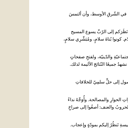
اءِ في الشّرقِ الأوسط، وأن ألتمسَ
 نَظَرَكم إلى الرّبِّ يسوع المسيح
كونوا بُناةَ سلامٍ، ومُبَشِّرِي سلامٍ،
ماعيّةِ والدّينيّة، ولفتحِ صفحاتٍ
هدُ جميعًا النّتائجَ الأليمة لذلك.
وصول إلى حلٍّ سلمِيّ للخلافاتِ
تِ الحوارِ والمصالحة. وأُوَجِّهُ نداءً
ها الحروبُ والعنف: أصغُوا إلى صراخِ
كنيسةِ تَنظُرُ إليكم بمودّةٍ وإعجاب.