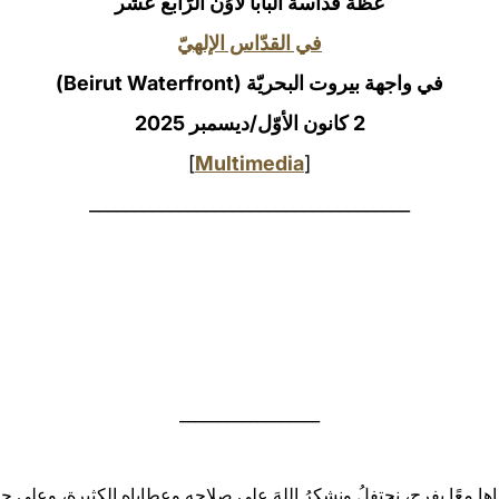
عظة قداسة البابا لاوُن الرّابع عشر
في القدّاس الإلهيّ
في واجهة بيروت البحريّة (Beirut Waterfront)
2 كانون الأوّل/ديسمبر 2025
]
Multimedia
[
____________________________________
__________________
شناها معًا بفرح، نحتفلُ ونشكرُ اللهَ على صلاحِه وعطاياه الكثيرة، وعلى حض