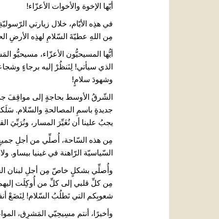
أيّها الإخوة والأخوات الأعزّاء!
في هذِه الأيّام، خلال زيارتي الرّسوليّ
مِن اللهِ عطيّةَ السّلامِ لهذِه الأرضِ ال
أيُّها المسيحيُّون الأعزّاء، مسيحيُّو ال
الذي سيأتي! لِنَنظُرْ إليه برجاءٍ وشجاعة
وشهودَ سلامٍ!
الشّرقُ الأوسط بحاجةٍ إلى مواقِفَ جديد
جديدةٍ باسمِ المصالحةِ والسّلام. سَلَكنا
يجبُ علينا أن نُغَيِّرَ المسار، ونُرَبِّيَ 
مِن هذه السّاحة، أُصلِّي من أجلِ جميعِ 
السّياسيّة الرّاهنة في غينيا بيساو. و
وأُصلِّي بشكلٍ خاصّ مِن أجلِ لبنان الحبيب!
مِن كلِّ قلبي إلى كلِّ من أُوكِلَت إليه
شعوبِكم التي تَطلُبُ السّلام! لِنَضَعْ أن
وأخيرًا، أنتم مسِيحِيّي المَشرِق، المواطِن