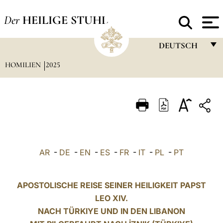
Der
HEILIGE STUHL
DEUTSCH
HOMILIEN
2025
FRANÇAIS
ENGLISH
ITALIANO
PORTUGUÊS
ESPAÑOL
AR
-
DE
-
EN
-
ES
-
FR
-
IT
-
PL
-
PT
DEUTSCH
POLSKI
APOSTOLISCHE REISE SEINER HEILIGKEIT PAPST
LEO XIV.
العربيّة
NACH TÜRKIYE UND IN DEN LIBANON
中文