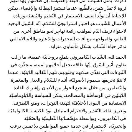
ذكرت، يمثّل الشّباب أمل البلاد والكنيسة. إنّ طاقتهم وإبداعهم
ثروة لا تقدّر بثمن. بالطّبع، عندما تستمرّ البطالة والإقصاء، يمكن
للإحباط أن يولِّد العنف. الاستثمار في التّعليم والتّنشئة وريادة
الأعمال للشّباب هو اختيار استراتيجيّ للسّلام. إنّه السّبيل الوحيد
لاحتواء نزيف الدّم لمواهب رائعة تهاجر نحو مناطق أخرى من
العالم، وللمواجهة مع آفات المخدرات والدّعارة واللامبالاة التي
تدمّر حياة الشّباب بشكل مأساوي متزايد.
الحمد لله، الشّباب الكاميروني يتمتّع بروحانيّة عميقة، ما زالت
تقاوم تأثير السّوق. إنّها طاقة تجعل أحلامهم ثمينة، متجذّرة في
النّبوءات التي تغذّي صلاتهم وقلوبهم. تلهم التّقاليد الدّينيّة، عندما
لا يتمّ تحريفها بسموم الأصوليّة، أنبياء للسّلام والعدل والمغفرة
والتّضامن. من خلال تشجيع الحوار بين الأديان وإشراك القادة
الدّينيّين في الوساطة والمصالحة، يمكن للسياسة والدّبلوماسيّة
الاستفادة من القوى الأخلاقيّة لتهدئة التوترات، ومنع التّطرّف،
وتعزيز ثقافة التّقدير والاحترام المتبادل. تودّ الكنيسة الكاثوليكيّة
في الكاميرون، وبواسطة مؤسّساتها التّعليميّة والصّحّيّة
والخيريّة، الاستمرار في خدمة جميع المواطنين بلا تمييز. ترغب