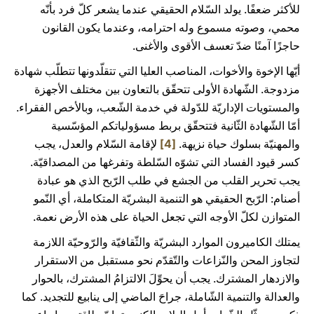
للأكثر ضعفًا. يولد السّلام الحقيقي عندما يشعر كلّ فرد بأنّه
محمي، وصوته مسموع وله احترامه، وعندما يكون القانون
حاجزًا آمنًا ضدّ تعسف الأقوى والأغنى.
أيّها الإخوة والأخوات، المناصب العليا التي تتقلّدونها تتطلّب شهادة
مزدوجة. الشّهادة الأولى تتحقّق بالتعاون بين مختلف الأجهزة
والمستويات الإداريّة للدّولة في خدمة الشّعب، وبالأخص الفقراء.
أمّا الشّهادة الثّانية فتتحقّق بربط مسؤولياتكم المؤسّسية
والمهنيّة بسلوك حياة نزيهة.
[4]
لإقامة السّلام والعدل، يجب
كسر قيود الفساد التي تشوّه السّلطة وتفرغها من المصداقيّة.
يجب تحرير القلب من الجشع في طلب الرّبح الذي هو عبادة
أصنام: الرّبح الحقيقي هو التنمية البشريّة المتكاملة، أي النّمو
المتوازن لكلّ الأوجه التي تجعل الحياة على هذه الأرض نعمة.
يمتلك الكاميرون الموارد البشريّة والثّقافيّة والرّوحيّة اللازمة
لتجاوز المحن والنّزاعات والتّقدّم نحو مستقبل من الاستقرار
والازدهار المشترك. يجب أن يحوِّلَ الالتزامُ المشترك، بالحوار
والعدالة والتنمية الشّاملة، جراحَ الماضي إلى ينابيع للتجديد. كما