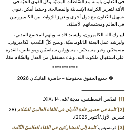
في التّعاون بأمانة مع السُّلطات المدنيّة وكلّ القوى الحيّة في
الأمّة لتعزيز الكرامة الإنسانيّة والمصالحة. وحيثما أمكن، تنوي
تسهيل التّعاون مع دول أخرى وتعزيز الرّوابط بين الكاميرونيين
في العالم ومجتمعاتهم الأصليّة.
ليبارك الله الكاميرون، وليسند قادته، ويلهم المجتمع المدني،
وليرشد عمل البعثة الدّبلوماسيّة، ويمنح كلّ الشّعب الكاميروني،
مسيحيّين وغير مسيحيّين، مسؤولين سياسيّين ومواطنين، القدرة
على استقبال ملكوت الله، وبناء مستقبل من العدل والسّلام معًا.
***********
© جميع الحقوق محفوظة – حاضرة الفاتيكان 2026
_____________________
[1]
القدّيس أغسطينس،
مدينة الله
، XIX، 14.
[2]
كلمة في حضور قادة الأديان في اللقاء العالميّ للسّلام
(28
تشرين الأوّل/أكتوبر 2025).
[3]
فرنسيس،
كلمة إلى المشاركين في اللقاء العالميّ الثّالث