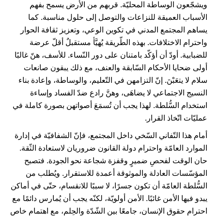
ويشجّعون الوساطة المحليّة. قربهم من الأرض يسمح بفهم
الأسباب العميقة للنزاعات والتوصل إلى حلول مناسبة. كما
يساهم المجتمع المدني في تكوين الوعي، وتعزيز ثقافة الحوار
واحترام الاختلافات. بهذه الطّريقة يُهيَّأ مستقبلٌ أقلّ عرضة
للضبابية. أودّ أن أؤكّد بامتنان على دور النّساء. للأسف، هنّ غالبًا
أولى ضحايا الأحكام السّابقة والعنف، مع ذلك يبقون صانعات
سلام لا يتعَبْنَ. إنّ التزامهن في التّعليم، والوساطة، وإعادة بناء
النسيج الاجتماعي لا يضاهَى، وهنَّ رادع ضدّ الفساد وإساءة
استخدام السُّلطة. لهذا يجب أن تُسمَعَ أصواتهن بصورة كاملة في
عمليّات اتّخاذ القرار.
أمام هذا التّفاني السّخي داخل المجتمع، فإنّ الشفافيّة في إدارة
الموارد العامّة واحترام دولة القانون ضروريان لاستعادة الثّقة.
حان الوقت لفحصِ ضميرٍ وقفزة شجاعة نحو الجودة. فتصبح
المؤسّسات العادلة والموثوقة أعمدة للاستقرار. ويُطلب من
السُّلطة العامّة أن تكون جسرًا، لا سببًا للانقسام، حتّى في أماكن
يبدو فيها الأمن غائبًا. الأمن أولويّة، لكنّه يجب أن يُمارس دائمًا مع
احترام حقوق الإنسان، جامعًا بين الشّدّة والحِلم، مع اهتمام خاص