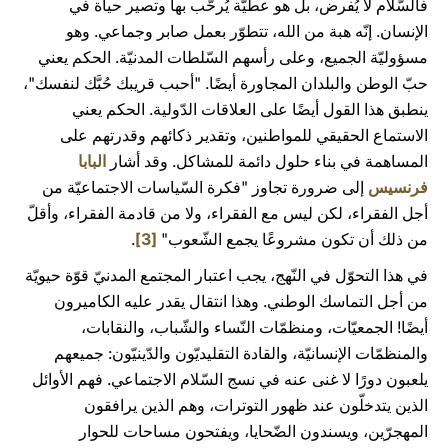
فالسّلام لا يُفرض، بل هو عطيّة يُرحَّب بها وتصير حياة في
الإنسان. إنّه هبة من الله، تتطوّر بعمل صابر وجماعي. وهو
مسؤوليّة الجميع، وعلى رأسهم السّلطات المدنيّة. الحكم يعني
حبّ الوطن والبلدان المجاورة أيضًا. "أحبب قريبك حُبَّك لنفسك"،
ينطبق هذا القول أيضًا على العلاقات الدّولية. الحكم يعني
الاستماع الحقيقي للمواطنين، وتقدير ذكائهم وقدرتهم على
المساهمة في بناء حلول دائمة للمشاكل. وقد أشار
البابا
فرنسيس
إلى ضرورة تجاوز "فكرة السّياسات الاجتماعيّة من
أجل الفقراء، لكن ليس مع الفقراء، ولا من قادمة الفقراء، وأقلّ
من ذلك أن تكون مشروعًا يجمع الشّعوب"
[3]
.
في هذا التحوّل في النّهج، يجب اعتبار المجتمع المدنيّ قوّة حيويّة
من أجل التماسك الوطني. وهذا انتقال يقدر عليه الكاميرون
أيضًا! الجمعيّات، ومنظمّات النّساء والشّباب، والنقابات،
والمنظمّات الإنسانيّة، والقادة التقليديّون والدّينيّون: جميعهم
يلعبون دورًا لا غنى عنه في نسج السّلام الاجتماعي. فهم الأوائل
الذين يتدخلّون عند ظهور التوترات، وهم الذين يرافقون
المهجرّين، ويسندون الضّحايا، ويفتحون مساحات للحوار