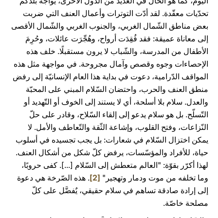
اليوم، كما هو الحال في العديد من الدّول الأخرى، يواجه بلدكم
تحدّيات معقّدة. لقد أدّت التوترات وأعمال العنف التي ضربت
بعض مناطق الشّمال الغربي، والجنوب الغربي والشّمال الأقصى
إلى معاناة عميقة: فقد فُقِدَت أرواح، وهُجِّرَت عائلات، وحُرِمَ
الأطفال من المدرسة، والشّباب لا يرون مستقبلًا. خلف هذه
الإحصاءات وجوه وقصص وآمال مجروحة. في مواجهة مثل هذه
المواقف الدّرامية، دعوت في بداية هذا العام الإنسانيّة إلى رفض
منطق العنف والحرب، واحتضان السّلام المبني على المحبّة
والعدل. سلام بلا أسلحة، أي لا يستند إلى الخوف أو التّهديد أو
التّسلّح. بل هو سلام يدعو إلى إلقاء السّلاح، وقادر على حلّ
النّزاعات، وفتح القلوب، وإشاعة الثّقة والتّعاطف والأمل. لا
يمكن اختزال السّلام في شعارات: بل يجب تجسيده في أسلوب
حياة، للأفراد والمؤسّسات، يرفض كلّ شكل من أشكال العنف.
لهذا أكرّر بقوّة: "العالم متعطش إلى السّلام [...]. كفى حروبًا،
وما تخلفه من موت ودمار وتهجير"
[2]
. هذه الصّرخة هي دعوة
إلى إرادة صادقة تساهم في سلام حقيقي، يٌفضَّل على كلّ
مصلحة خاصّة.