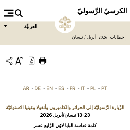
الكرسيّ الرَّسوليّ
العربيَّة
خطابات
2026
أبريل / نيسان
FRANÇAIS
ENGLISH
ITALIANO
PORTUGUÊS
ESPAÑOL
AR
-
DE
-
EN
-
ES
-
FR
-
IT
-
PL
-
PT
DEUTSCH
POLSKI
الزِّيارة الرَّسوليَّة إلى الجزائر والكاميرون وأنغولا وغينيا الاستوائيَّة
13-23 نيسان/أبريل 2026
العربيّة
كلمة قداسة البابا لاوُن الرَّابع عشر
中文