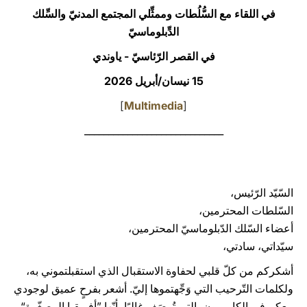
في اللقاء مع السُّلُطات وممثِّلي المجتمع المدنيّ والسِّلك
LATINE
الدِّبلوماسيّ
في القصر الرّئاسيّ - ياوندي
15 نيسان/أبريل 2026
]
Multimedia
[
_____________________________
السّيّد الرّئيس،
السّلطات المحترمين،
أعضاء السّلك الدّبلوماسيّ المحترمين،
سيّداتي، سادتي،
أشكركم من كلّ قلبي لحفاوة الاستقبال الذي استقبلتموني به،
ولكلمات التّرحيب التي وَجِّهتموها إليّ. أشعر بفرحٍ عميق لوجودي
معكم في الكاميرون، التي تُوصَف غالبًا بأنّها ”أفريقيا المصغّرة“