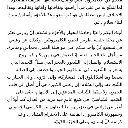
لما تتمتّع به من غنى في أراضيها وثقافاتها ولغاتها وتقاليدها. وهذا
الاختلاف ليس ضعفًا، بل هو كنز، وهو وعدٌ بالأخوّة وأساسٌ متينٌ
لبناء سلامٍ دائم.
أتيتُ إليكم راعيًا وخادمًا للحوار والأخوّة والسّلام. إنّ زيارتي تعبّر
عن محبّة خليفة بطرس لجميع الكاميرونيّين، وكذلك عن رغبتي
في تشجيع كلّ واحد منكم على مواصلة العمل، بحماسٍ ومثابرة،
من أجل بناء الخير العام. إنَّنا نعيش في زمنٍ يكثر فيه روح
الاستسلام، والميل إلى الشّعور بالعجز الذي يشلّ التّجديد الذي
يشعر به الشّعوب في أعماقهم. الجوع والعطش إلى العدالة
شديد! وما أشدّ التّوق إلى المشاركة، وإلى الرّؤى، وإلى الخيارات
الشّجاعة، وإلى السّلام! إن رغبتي الكبيرة هي أن أصل إلى قلب
الجميع، ولا سيّما الشّباب، المدعوّين إلى الإسهام، حتّى على
الصّعيد السّياسيّ، في صُنعِ عالمٍ فيه مزيد من العدل. كما أودّ أن
أعبِّر عن إرادتي في تعزيز روابط التعاون بين الكرسي الرّسولي
وجمهوريّة الكاميرون، القائمة على الاحترام المتبادل، وعلى
كرامة كلّ إنسان، وعلى الحرّيّة الدّينيّة.