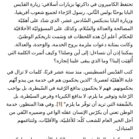
تحتفظ الكاميرون في ذاكرتها بزيارات أسلافي: زيارة القدّيس
البابا يوحنّا بولس الثّاني، رسول الرّجاء لجميع شعوب أفريقيا،
وزيارة البابا بنديكتس السّادس عشر، الذي شدّد على أهمّيّة
المصالحة والعدالة والسّلام، وكذلك على المسؤوليّة الأخلاقيّة
للحكام. أعلم أنّ هذه اللحظات قد وَسَمت تاريخكم الوطنيّ،
وكانت بمثابة دعوات ملزمة بروح الخدمة، والوَحدة، والعدالة.
يمكننا إذن أن نتساءل: إلى أين وصلنا؟ وكيف أثمرت الكلمة التي
أُلقِيَت إلينا؟ وما الذي يبقى علينا إنجازه؟
كتب القدّيس أغسطينس، منذ ستة عشر قرنًا، كلمات لا تزال في
غاية الأهمّيّة لعصرنا: "الذين يحكمون هم في خدمة من يبدو أنّهم
يحكمونهم. فهم لا يحكمون بدافع الرّغبة في السّيطرة، بل بواجب
الرّعاية وتوفير ما يلزم، لا بدافع الكبرياء وفرض السيّطرة، بل
بالشّفقة التي تريد أن توفّر ما يلزم"
[1]
. وفي هذا المنظور، خدمة
الوطن تعني أن يكرّس الإنسان عقله الواعي وضميره النّقي من
أجل الخير العام للشعب كلّه: للأغلبيّة، والأقليّات، ولتناغمهم
المتبادل.