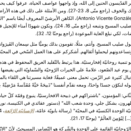
اختبر القدّيسون الحنين إلى الله، وإذ واجهوا عواصف الحياة، عرفوا كيف ي
وقبلوا صليبه، وبذلك هدّأوا أمواج الشّك والخوف (راجع متّى 8، 23-27). ومن ا
المكرّم أنطونيو فيثنتي غونسالس (Antonio Vicente González)، الكاهن الأبرشي
حوّلتها نعمة الله تحثّنا على أن نحمل صليب المسيح ونتبعه (راجع متّ
كي نبلغ الغاية الموعودة (راجع يوحنّا 12، 32).
 قبول صليب المسيح. وأنتم، مثلًا، تقومون بذلك يوميًّا مثل سِمعان القَيرَوان
تساعدونهم ليحملوا أثقالهم. أشكركم على هذا العمل السّخي في المحبّة 
 تنمية روحانيّة إفخارستيّة. هذا يرتبط بالتّقليد العريق المحفوظ في هذه ا
س يوم عيد الصّعود، علامةً على الخيرات الرّوحيّة والسّماويّة التي يفيضها
 أجيال كثيرة عبر الزّمن، تحمل معنى عميقًا: فغاية مسيرتنا هي اللقاء بال
ّن جسدًا واحدًا، ومعه نقدِّم أنفسنا "ذَبيحَةً حَيَّةً مُقَدَّسةً مَرْضِيَّةً عِندَ ا
 الثّاني: المؤمنون، "باشتراكهم في ذبيحة الافخارستيّا، ينبوع وقمّة كلّ حياة
] ويُظهرون، بشكل جلي، وَحدة شعب الله" (دستور عقائدي في الكنيسة،
نور
ة الوَحدة الكنسيّة في المحبّة" (رسالة بابويّة عامّة،
الإنسانيّة الرّائعة
ُؤمِنَ العالَمُ" (يوحنّا 17، 21).
لرّوحانيّة القائمة على الوَحدة والشّركة هو التّضامن المسيحيّ، لأنّ "ا