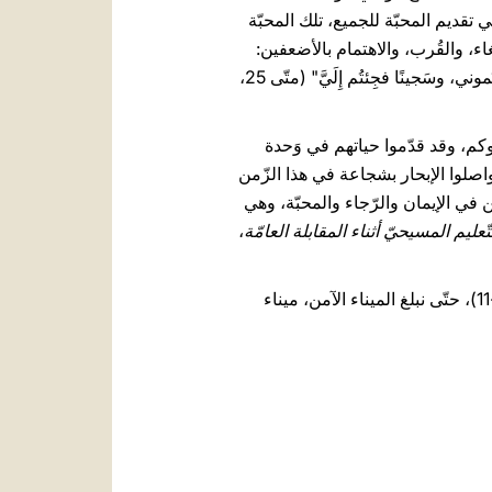
في تقديم المحبّة للجميع، تلك المحبّة
في حسن الاستقبال، والإصغاء، والقُرب، والاهتمام بالأضعفين:
"لأَنِّي جُعتُ فأَطعَمتُموني، وعَطِشتُ فسَقَيتُموني، وكُنتُ غَريبًا فآويتُموني، وعُريانًا فَكسَوتُموني، ومَريضًا فعُدتُموني، وسَجينًا فجِئتُم إِلَيَّ" (متّى 25،
كم، وقد قدّموا حياتهم في وَحدة
صلوا الإبحار بشجاعة في هذا الزّمن
 في الإيمان والرّجاء والمحبّة، وهي
تّعليم المسيحيّ أثناء المقابلة العامّة
،
لترشدنا سيِّدتنا مريم العذراء، نجمة البحر، في مسيرتنا، ولتساعدنا ”لنسير في عرض البحر“ (راجع لوقا 5، 1-11)، حتّى نبلغ الميناء الآمن، ميناء