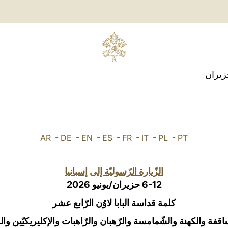
حزيران
AR
-
DE
-
EN
-
ES
-
FR
-
IT
-
PL
-
PT
الزّيارة الرّسوليّة إلى إسبانيا
6-12 حزيران/يونيو 2026
كلمة قداسة البابا لاوُن الرّابع عشر
اقفة والكهنة والشّمامسة والرّهبان والرّاهبات والإكليريكيّين والع