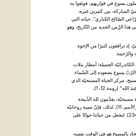
حملون يسوع في قواربهم، فوثقوا به،
لأمثلة على ذلك في هذه الأراضيّ المباركة، بين كثيرين غيره،
ّ المعروف أيضًا باسم ”الرّاعي الصّالح الكناري“. حياته التي
ى 16، 24)، ونكون شهودًا أمناء للإنجيل في هذا الزّمن الجديد من التّاريخ، وهو
يّ، إذ ترافقون كثيرًا من الإخوة
والرّحمة.
لكاتدرائيّة الجميلة: أمطار بتلات
 الرّبّ يسوع بصعوده إلى السّماء.
مسيح، مركز الحياة المسيحيّة الذي
لله" (رومة 12، 1).
 مسيحيّة، يقدِّمون لله الذّبيحة
 الأمم
، 11). لذلك، فإنّ تنمية روحانيّة
، 234). لنجعل من حياتنا جوابًا على
لاتّحاد بالمسيح هو في الوقت نفسه