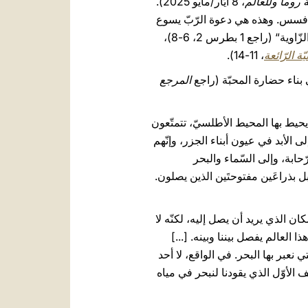
ة روما وللعالم
، 8 أيّار/مايو 2025).
 أفسس. وهذه هي دعوة الرّبّ يسوع
التي تتردّد اليوم من جديد في قلوبنا وتؤكّد دعوتنا ورسالتنا: أن نبني الكنيسة معًا على أساس المسيح، ”حجر الزّاوية“ (راجع 1 بطرس 2، 6-8)،
يّة الرّائعة
، 11-14).
 بناء حضارة المحبّة (راجع
المرجع
 يحيط بها المحيط الأطلسيّ، تتمتّعون
 الأبد في عيون أبناء الجزر، وإنّهم
حابة، وإلى السّماء والبحر
ل بذراعَين مفتوحتَين الذين يصلون.
ن الذي يريد أن يصل إليه، لكنّه لا
ا العالم يفصل بيننا وبينه. [...]
 نعبر بها البحر. في الواقع، لا أحد
موقف الأوّل الذي يقودنا لنبحر في مياه