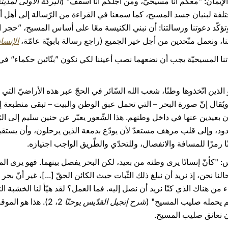
 الإيمان: "معكم أنا مسيحيّ، ومن أجلكم أنا أسقف" (
البركة الأولى لمدين
تلفة لبنيان جسد المسيح، كما سمعنا في القراءة من الرّسالة إلى أهل
نا، ونعمل متّحدين من أجل خير الجميع (راجع رسالة بابويّة عامّة،
الإنسان
ياتنا المسيحيّة يجب أن نضعهما نصب أعيننا لكي نكون ”بنّائين حكماء“ في
 الذين اتّخذوها وطنًا، شعب الله السّائر في الحجّ عبر هذه الأراضيّ التي
 ويُقال إنّ صورة البحر – التي تحمل عبق الوطن والبيت – تبقى منطبعة إلى
 بعيدين عنها في داخل وطنهم. هذا الشّعور يعبّر عن حنين سليم إلى الرّ
 حدود، وإلى قلب مرهف مستعدّ لأن يودّع بدمعة الذين يرحلون، وأن يستقب
ا رمزًا للمسافة والانفصال، وللتحدّي والطّريق الواجب اجتيازه.
"كأنّ إنسانًا يرى وطنه من بعيد، لكن البحر يفصل بينهما. فهو يرى المكا
نا نحن، إذ نريد أن نبلغ ذلك الثّبات حيث الكائن الحقّ [...]، غير أنّ بحر هذ
 من هناك الذي كنّا نريد أن نصل إليه. فما العمل؟ لقد هيّأ لنا الخشبة التي
لم يحمله صليب المسيح" (
شرح إنجيل القدّيس يوحنّا
2، 2). هذا هو ال
 أن نعانق صليب المسيح.