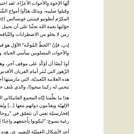
أيّها الإخوة والأخوات الأعزّاء، لقد 
زمن لا يخلو من الاضطرابات والتّناقضات، ل
إذن، فإنّ ”الخطّ المُوَجِّه“ الأوّل هو
والأخوات المصلوبين بمآسي الحياة، و
أودّ أيضًا أن أؤكّد على موقف آخر، وهو
الزّهور التي تُنثر أمام القربان الأقد
هذه العلامة التّعبديّة، التي مارستها
تنحني له ركبنا سجودًا، والذي نلتف حوله لنكو
هذا ما يعلِّمنا إيّاه المجمع الفاتيكاني
الإلهيّة ويقدِّمون ذواتهم معها [...
إفخارستيّة تعني أن نتعمّق في "روحانيّ
رغبة يسوع: "ليكونوا بِأَجمَعِهم واحِدًا [...] لِي
أحد الأشكال العمليّة للتعبير عن هذه ا