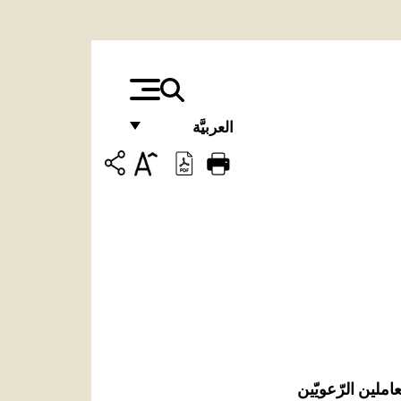
العربيَّة
FRANÇAIS
ENGLISH
ITALIANO
PORTUGUÊS
ESPAÑOL
DEUTSCH
POLSKI
املين الرّعويّين