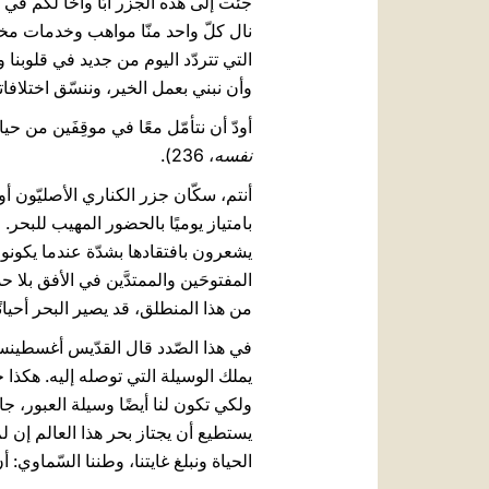
جئت إلى هذه الجزر أبًا وأخًا لكم في
نال كلّ واحد منّا مواهب وخدمات مخ
وأن نبني بعمل الخير، وننسّق اختلافات
أودّ أن نتأمّل معًا في موقِفَين من ح
نفسه
، 236).
أنتم، سكّان جزر الكناري الأصليّون أو
بامتياز يوميًا بالحضور المهيب للبحر.
يشعرون بافتقادها بشدّة عندما يكونون
المفتوحَين والممتدَّين في الأفق بلا
من هذا المنطلق، قد يصير البحر أحيانً
في هذا الصّدد قال القدّيس أغسطينس: 
يملك الوسيلة التي توصله إليه. هكذا حال
ولكي تكون لنا أيضًا وسيلة العبور، جاء
يستطيع أن يجتاز بحر هذا العالم إن 
الحياة ونبلغ غايتنا، وطننا السّماوي: