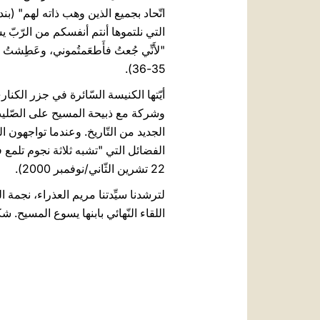
اتّحاد بجميع الذين وهب ذاته لهم" 
35-36).
أيّتها الكنيسة السّائرة في جزر الكن
وشركة مع ذبيحة المسيح على الصّليب،
الجديد من التّاريخ. وعندما تواجهون ا
الفضائل التي "تشبه ثلاثة نجوم تلمع في
22 تشرين الثّاني/نوفمبر 2000).
اللقاء النّهائي بابنها يسوع المسيح. شكر