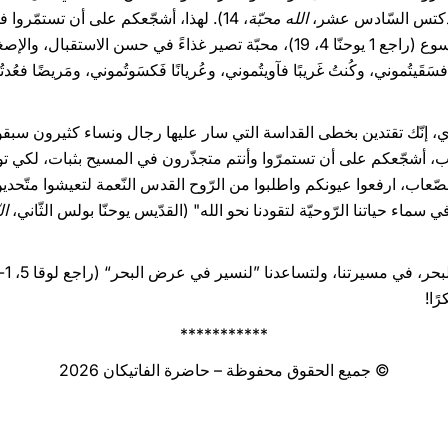
(بندكتس السّادس عشر،
الله محبّة
، 14). لهذا، أشجّعكم على أن تستمّروا 
التي نلتموها أنتم أنفسكم من الرّبّ يسوع (راجع 1 يوحنّا 4، 19)، محبّة تصير غذاءً 
اري، إنّك تقتدين بخطى القداسة التي سار عليها رجال ونساء كثيرون سبقو
 أشجّعكم على أن تستمرّوا وأنتم متجذّرون في المسيح بثبات، لكي توا
لصّعاب، ارفعوا عيونكم واطلبوا من الرّوح القدس النّعمة لتعيشوا متّحدين
 سماء حياتنا الرّوحيّة لتقودنا نحو الله" (القدّيس يوحنّا بولس الثّاني،
ال
ًا!
***********
© جميع الحقوق محفوظة – حاضرة الفاتيكان 2026