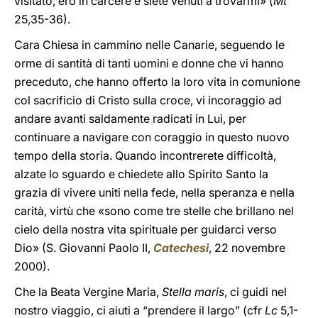
visitato, ero in carcere e siete venuti a trovarmi» (
Mt
25,35-36).
Cara Chiesa in cammino nelle Canarie, seguendo le
orme di santità di tanti uomini e donne che vi hanno
preceduto, che hanno offerto la loro vita in comunione
col sacrificio di Cristo sulla croce, vi incoraggio ad
andare avanti saldamente radicati in Lui, per
continuare a navigare con coraggio in questo nuovo
tempo della storia. Quando incontrerete difficoltà,
alzate lo sguardo e chiedete allo Spirito Santo la
grazia di vivere uniti nella fede, nella speranza e nella
carità, virtù che «sono come tre stelle che brillano nel
cielo della nostra vita spirituale per guidarci verso
Dio» (S. Giovanni Paolo II,
Catechesi
, 22 novembre
2000).
Che la Beata Vergine Maria,
Stella maris
, ci guidi nel
nostro viaggio, ci aiuti a “prendere il largo” (cfr
Lc
5,1-