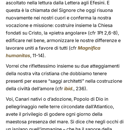
ascoltato nella lettura dalla Lettera agli Efesini. E
questa è la chiamata del Signore che oggi risuona
nuovamente nei nostri cuori e conferma la nostra
vocazione e missione: costruire insieme la Chiesa
fondati su Cristo, la «pietra angolare» (cfr
1Pt
2,6-8),
edificare nel bene, armonizzare le nostre differenze e
lavorare uniti a favore di tutti (cfr
Magnifica
humanitas
, 11-14).
Vorrei che riflettessimo insieme su due atteggiamenti
della nostra vita cristiana che dobbiamo tenere
presenti per essere “saggi architetti” nella costruzione
della civiltà dell’amore (cfr
ibid
.
, 236).
Voi, Canari nativi o d’adozione, Popolo di Dio in
pellegrinaggio nelle terre circondate dall’Atlantico,
avete il privilegio di godere ogni giorno della
maestosa presenza del mare. Si dice che negli occhi di
un isolano quell’immagine – che ha il sapore della