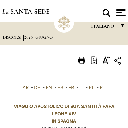
La
SANTA SEDE
ITALIANO
DISCORSI
2026
GIUGNO
FRANÇAIS
ENGLISH
ITALIANO
PORTUGUÊS
ESPAÑOL
AR
-
DE
-
EN
-
ES
-
FR
-
IT
-
PL
-
PT
DEUTSCH
POLSKI
VIAGGIO APOSTOLICO DI SUA SANTITÀ PAPA
LEONE XIV
العربيّة
IN
SPAGNA
中文