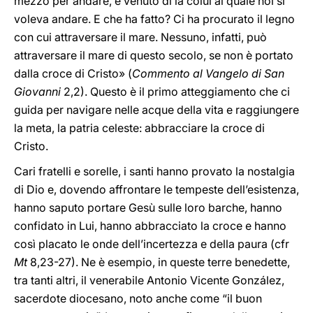
mezzo per andare, è venuto di là colui al quale noi si
voleva andare. E che ha fatto? Ci ha procurato il legno
con cui attraversare il mare. Nessuno, infatti, può
attraversare il mare di questo secolo, se non è portato
dalla croce di Cristo» (
Commento al Vangelo di San
Giovanni
2,2). Questo è il primo atteggiamento che ci
guida per navigare nelle acque della vita e raggiungere
la meta, la patria celeste: abbracciare la croce di
Cristo.
Cari fratelli e sorelle, i santi hanno provato la nostalgia
di Dio e, dovendo affrontare le tempeste dell’esistenza,
hanno saputo portare Gesù sulle loro barche, hanno
confidato in Lui, hanno abbracciato la croce e hanno
così placato le onde dell’incertezza e della paura (cfr
Mt
8,23-27). Ne è esempio, in queste terre benedette,
tra tanti altri, il venerabile Antonio Vicente González,
sacerdote diocesano, noto anche come “il buon