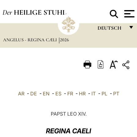
Der
HEILIGE STUHL
DEUTSCH
ANGELUS - REGINA CÆLI
2026
FRANÇAIS
ENGLISH
ITALIANO
PORTUGUÊS
ESPAÑOL
AR
-
DE
-
EN
-
ES
-
FR
-
HR
-
IT
-
PL
-
PT
DEUTSCH
POLSKI
PAPST LEO XIV.
العربيّة
REGINA CAELI
中文