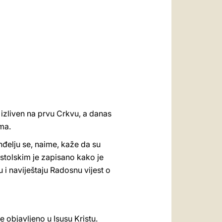
العربيّة
中文
LATINE
izliven na prvu Crkvu, a danas
ma.
nđelju se, naime, kaže da su
ostolskim je zapisano kako je
u i naviještaju Radosnu vijest o
 objavljeno u Isusu Kristu.