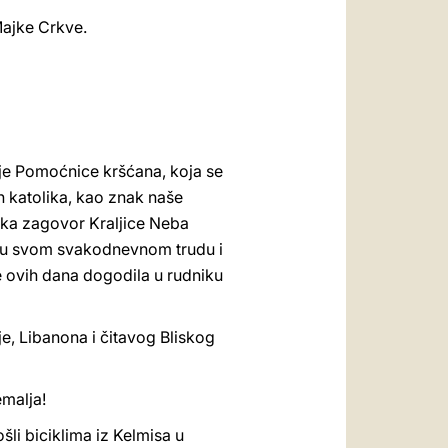
Majke Crkve.
ije Pomoćnice kršćana, koja se
 katolika, kao znak naše
eka zagovor Kraljice Neba
lje u svom svakodnevnom trudu i
e ovih dana dogodila u rudniku
e, Libanona i čitavog Bliskog
malja!
li biciklima iz Kelmisa u