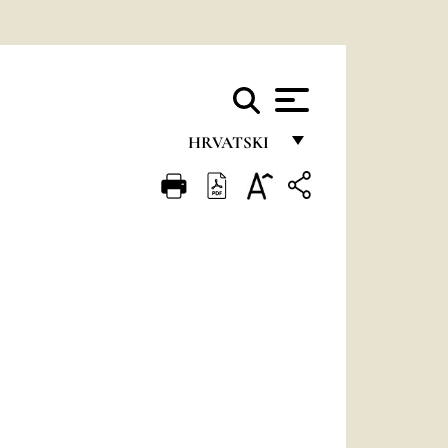
HRVATSKI
FRANÇAIS
ENGLISH
ITALIANO
PORTUGUÊS
ESPAÑOL
DEUTSCH
POLSKI