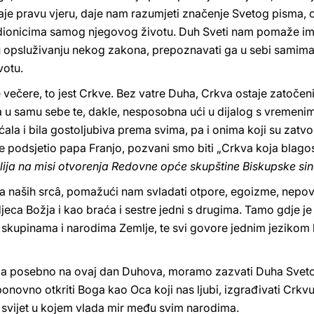
 pravu vjeru, daje nam razumjeti značenje Svetog pisma, ob
i dionicima samog njegovog životu. Duh Sveti nam pomaže im
 u opsluživanju nekog zakona, prepoznavati ga u sebi samima
votu.
 večere, to jest Crkve. Bez vatre Duha, Crkva ostaje zatočen
 u samu sebe te, dakle, nesposobna ući u dijalog s vremenim
ala i bila gostoljubiva prema svima, pa i onima koji su zatvo
je podsjetio papa Franjo, pozvani smo biti „Crkva koja blagosliv
ija na misi otvorenja Redovne opće skupštine Biskupske si
a naših srcâ, pomažući nam svladati otpore, egoizme, nepovj
djeca Božja i kao braća i sestre jedni s drugima. Tamo gdje j
kupinama i narodima Zemlje, te svi govore jednim jezikom lju
me, a posebno na ovaj dan Duhova, moramo zazvati Duha Sveto
novno otkriti Boga kao Oca koji nas ljubi, izgrađivati Crkvu 
ski svijet u kojem vlada mir među svim narodima.