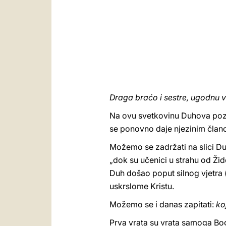
Draga braćo i sestre, ugodnu v
Na ovu svetkovinu Duhova pozv
se ponovno daje njezinim članov
Možemo se zadržati na slici Du
„dok su učenici u strahu od Židov
Duh došao poput silnog vjetra 
uskrslome Kristu.
Možemo se i danas zapitati:
ko
Prva vrata su vrata samoga Boga