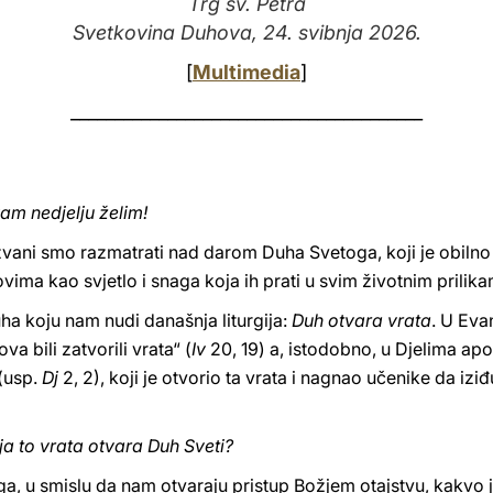
Trg sv. Petra
Svetkovina Duhova, 24. svibnja 2026.
[
Multimedia
]
________________________________________
am nedjelju želim!
ani smo razmatrati nad darom Duha Svetoga, koji je obilno 
ima kao svjetlo i snaga koja ih prati u svim životnim prilika
ha koju nam nudi današnja liturgija:
Duh otvara vrata
. U Eva
a bili zatvorili vrata“ (
Iv
20, 19) a, istodobno, u Djelima ap
(usp.
Dj
2, 2), koji je otvorio ta vrata i nagnao učenike da iziđ
ja to vrata otvara Duh Sveti?
, u smislu da nam otvaraju pristup Božjem otajstvu, kakvo je