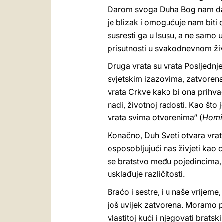
Darom svoga Duha Bog nam daje
je blizak i omogućuje nam bit
susresti ga u Isusu, a ne samo
prisutnosti u svakodnevnom ži
Druga vrata su vrata Posljednje
svjetskim izazovima, zatvorena
vrata Crkve kako bi ona prihvać
nadi, životnoj radosti. Kao što 
vrata svima otvorenima“ (
Homil
Konačno, Duh Sveti otvara vrat
osposobljujući nas živjeti kao 
se bratstvo među pojedincima, s
usklađuje različitosti.
Braćo i sestre, i u naše vrije
još uvijek zatvorena. Moramo po
vlastitoj kući i njegovati brat