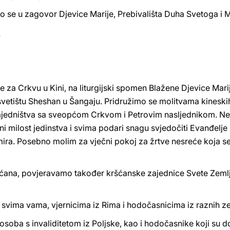
 se u zagovor Djevice Marije, Prebivališta Duha Svetoga i 
e za Crkvu u Kini, na liturgijski spomen Blažene Djevice Mar
vetištu Sheshan u Šangaju. Pridružimo se molitvama kineskih
 zajedništva sa sveopćom Crkvom i Petrovim nasljednikom. N
Kini milost jedinstva i svima podari snagu svjedočiti Evanđe
ira. Posebno molim za vječni pokoj za žrtve nesreće koja s
šćana, povjeravamo također kršćanske zajednice Svete Zemlj
svima vama, vjernicima iz Rima i hodočasnicima iz raznih ze
ba s invaliditetom iz Poljske, kao i hodočasnike koji su doš