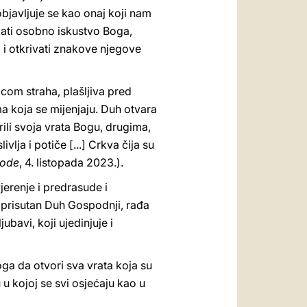
javljuje se kao onaj koji nam
ati osobno iskustvo Boga,
 i otkrivati znakove njegove
icom straha, plašljiva pred
a koja se mijenjaju. Duh otvara
rili svoja vrata Bogu, drugima,
lja i potiče [...] Crkva čija su
node
, 4. listopada 2023.).
erenje i predrasude i
e prisutan Duh Gospodnji, rađa
bavi, koji ujedinjuje i
ga da otvori sva vrata koja su
u kojoj se svi osjećaju kao u