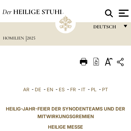
Der
HEILIGE STUHL
DEUTSCH
HOMILIEN
2025
FRANÇAIS
ENGLISH
ITALIANO
PORTUGUÊS
ESPAÑOL
AR
-
DE
-
EN
-
ES
-
FR
-
IT
-
PL
-
PT
DEUTSCH
POLSKI
HEILIG-JAHR-FEIER DER SYNODENTEAMS UND DER
MITWIRKUNGSGREMIEN
العربيّة
HEILIGE MESSE
中文