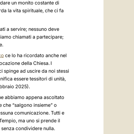
rdare un monito costante di
 la vita spirituale, che ci fa
ati a servire; nessuno deve
siamo chiamati a partecipare;
e.
co
ce lo ha ricordato anche nel
vocazione della Chiesa.
I
ci spinge ad uscire da noi stessi
ifica essere tessitori di unità,
ebbraio 2025).
che abbiamo appena ascoltato
re che “salgono insieme” o
nessuna comunicazione. Tutti e
 Tempio, ma uno si prende il
 e senza condividere nulla.