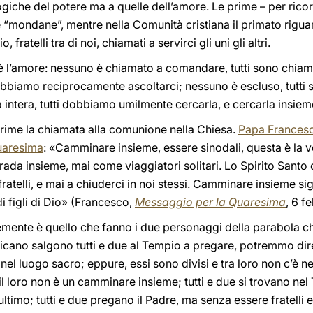
ogiche del potere ma a quelle dell’amore. Le prime – per rico
“mondane”, mentre nella Comunità cristiana il primato riguarda
o, fratelli tra di noi, chiamati a servirci gli uni gli altri.
è l’amore: nessuno è chiamato a comandare, tutti sono chiam
dobbiamo reciprocamente ascoltarci; nessuno è escluso, tutti 
a intera, tutti dobbiamo umilmente cercarla, e cercarla insiem
prime la chiamata alla comunione nella Chiesa.
Papa Frances
uaresima
: «Camminare insieme, essere sinodali, questa è la 
trada insieme, mai come viaggiatori solitari. Lo Spirito Santo 
ratelli, e mai a chiuderci in noi stessi. Camminare insieme sign
i figli di Dio» (Francesco,
Messaggio per la Quaresima
, 6 f
ente è quello che fanno i due personaggi della parabola 
bblicano salgono tutti e due al Tempio a pregare, potremmo di
el luogo sacro; eppure, essi sono divisi e tra loro non c’è 
il loro non è un camminare insieme; tutti e due si trovano nel
’ultimo; tutti e due pregano il Padre, ma senza essere fratelli