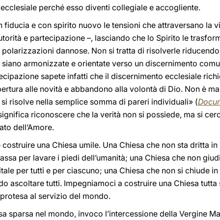
 ecclesiale perché esso diventi collegiale e accogliente.
 fiducia e con spirito nuovo le tensioni che attraversano la vi
autorità e partecipazione –, lasciando che lo Spirito le trasfo
olarizzazioni dannose. Non si tratta di risolverle riducendo l’
é siano armonizzate e orientate verso un discernimento com
ipazione sapete infatti che il discernimento ecclesiale richie
pertura alle novità e abbandono alla volontà di Dio. Non è mai
si risolve nella semplice somma di pareri individuali» (
Docum
significa riconoscere che la verità non si possiede, ma si cer
ato dell’Amore.
ostruire una Chiesa umile. Una Chiesa che non sta dritta in p
assa per lavare i piedi dell’umanità; una Chiesa che non giudi
ale per tutti e per ciascuno; una Chiesa che non si chiude in 
o ascoltare tutti. Impegniamoci a costruire una Chiesa tutta s
ò protesa al servizio del mondo.
hiesa sparsa nel mondo, invoco l’intercessione della Vergine Ma