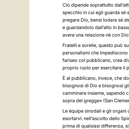
Ciò dipende soprattutto dall’at
specchio in cui egli guarda sé s
pregare Dio, bensì lodare sé s
e guardandolo dall’alto in basso
avere una relazione né con Dio e
Fratelli e sorelle, questo può 
personalismi che impediscono rel
fariseo col pubblicano, crea di
proprio ruolo per esercitare il
È al pubblicano, invece, che d
bisognosi di Dio e bisognosi gli
camminare insieme, sapendo che
sopra del gregge» (San Clem
Le équipe sinodali e gli organ
esortarvi: nell’ascolto dello Spi
prima di qualsiasi differenza, s