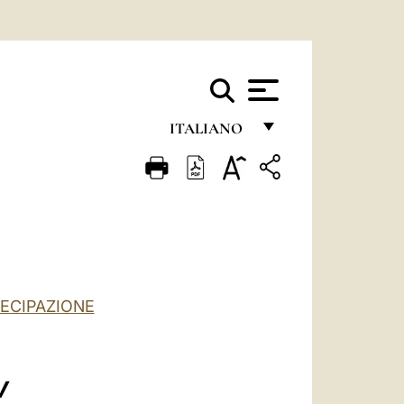
ITALIANO
FRANÇAIS
ENGLISH
ITALIANO
PORTUGUÊS
ESPAÑOL
TECIPAZIONE
DEUTSCH
POLSKI
V