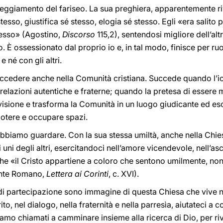
teggiamento del fariseo. La sua preghiera, apparentemente ri
tesso, giustifica sé stesso, elogia sé stesso. Egli «era salito
tesso» (Agostino,
Discorso
115,2), sentendosi migliore dell’al
. È ossessionato dal proprio io e, in tal modo, finisce per ru
 né con gli altri.
succedere anche nella Comunità cristiana. Succede quando l’i
azioni autentiche e fraterne; quando la pretesa di essere migl
visione e trasforma la Comunità in un luogo giudicante ed esc
 potere e occupare spazi.
obbiamo guardare. Con la sua stessa umiltà, anche nella Chie
 uni degli altri, esercitandoci nell’amore vicendevole, nell’asc
 «il Cristo appartiene a coloro che sentono umilmente, non a
ente Romano,
Lettera ai Corinti
, c. XVI).
i di partecipazione sono immagine di questa Chiesa che vive 
rito, nel dialogo, nella fraternità e nella parresìa, aiutateci 
iamo chiamati a camminare insieme alla ricerca di Dio, per rive