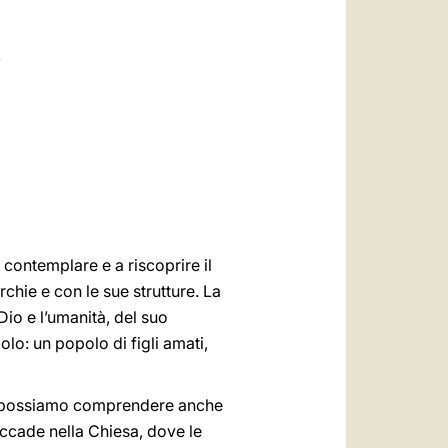
العربيّة
中文
5
LATINE
a contemplare e a riscoprire il
rchie e con le sue strutture. La
 Dio e l’umanità, del suo
polo: un popolo di figli amati,
o, possiamo comprendere anche
accade nella Chiesa, dove le