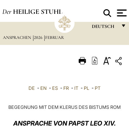
Der
HEILIGE STUHL
DEUTSCH
ANSPRACHEN
2026
FEBRUAR
FRANÇAIS
ENGLISH
ITALIANO
PORTUGUÊS
ESPAÑOL
DE
-
EN
-
ES
-
FR
-
IT
-
PL
-
PT
DEUTSCH
POLSKI
BEGEGNUNG MIT DEM KLERUS DES BISTUMS ROM
العربيّة
ANSPRACHE VON PAPST LEO XIV.
中文