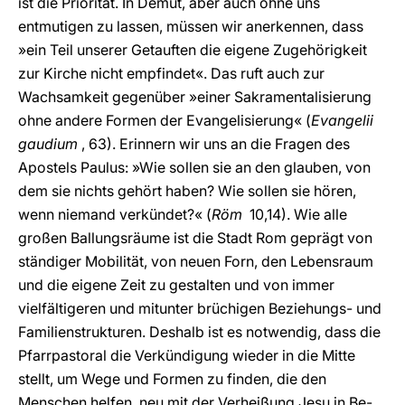
ist die Priorität. In Demut, aber auch ohne uns
entmutigen zu lassen, müssen wir anerkennen, dass
»ein Teil unserer Getauften die eigene Zugehörigkeit
zur Kirche nicht empfindet«. Das ruft auch zur
Wachsamkeit gegenüber »einer Sakramentalisierung
ohne andere Formen der Evangelisierung« (
Evangelii
gaudium
, 63). Erinnern wir uns an die Fragen des
Apostels Paulus: »Wie sollen sie an den glauben, von
dem sie nichts gehört haben? Wie sollen sie hören,
wenn niemand verkündet?« (
Röm
10,14). Wie alle
großen Ballungsräume ist die Stadt Rom geprägt von
ständiger Mobilität, von neuen Forn, den Lebensraum
und die eigene Zeit zu gestalten und von immer
vielfältigeren und mitunter brüchigen Beziehungs- und
Familienstrukturen. Deshalb ist es notwendig, dass die
Pfarrpastoral die Verkündigung wieder in die Mitte
stellt, um Wege und Formen zu finden, die den
Menschen helfen, neu mit der Verheißung Jesu in Be-