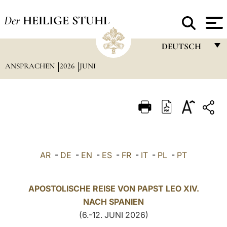
Der
HEILIGE STUHL
DEUTSCH
ANSPRACHEN
2026
JUNI
FRANÇAIS
ENGLISH
ITALIANO
PORTUGUÊS
ESPAÑOL
AR
-
DE
-
EN
-
ES
-
FR
-
IT
-
PL
-
PT
DEUTSCH
POLSKI
APOSTOLISCHE REISE VON PAPST LEO XIV.
NACH SPANIEN
العربيّة
(6.-12. JUNI 2026)
中文