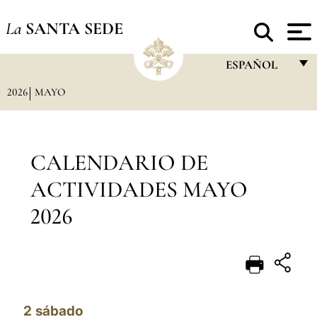
La
SANTA SEDE
ESPAÑOL
2026
MAYO
FRANÇAIS
ENGLISH
ITALIANO
CALENDARIO DE
PORTUGUÊS
ACTIVIDADES MAYO
ESPAÑOL
2026
DEUTSCH
POLSKI
العربيّة
2
sábado
中文