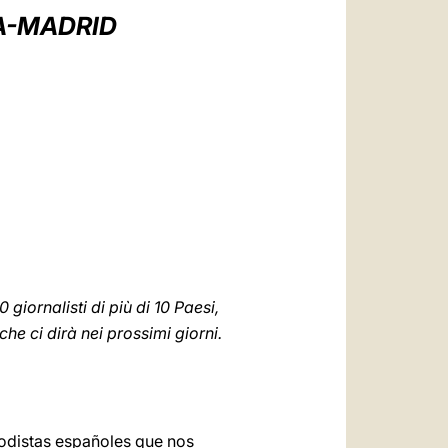
العربيّة
A-MADRID
中文
LATINE
iornalisti di più di 10 Paesi,
he ci dirà nei prossimi giorni.
iodistas españoles que nos