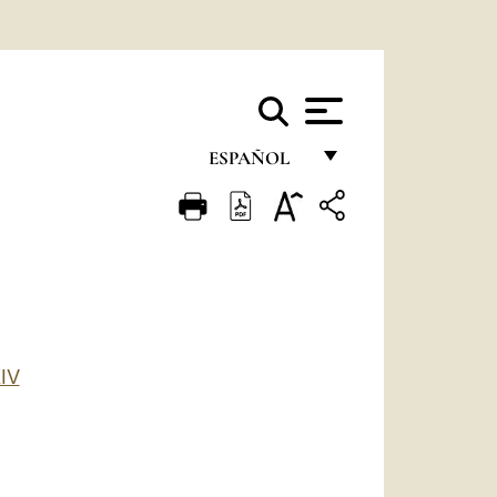
ESPAÑOL
FRANÇAIS
ENGLISH
ITALIANO
PORTUGUÊS
ESPAÑOL
IV
DEUTSCH
POLSKI