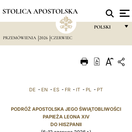
STOLICA APOSTOLSKA
POLSKI
PRZEMÓWIENIA
2026
CZERWIEC
FRANÇAIS
ENGLISH
ITALIANO
PORTUGUÊS
ESPAÑOL
DE
-
EN
-
ES
-
FR
-
IT
-
PL
-
PT
DEUTSCH
POLSKI
PODRÓŻ APOSTOLSKA JEGO ŚWIĄTOBLIWOŚCI
PAPIEŻA LEONA XIV
العربيّة
DO
HISZPANII
中文