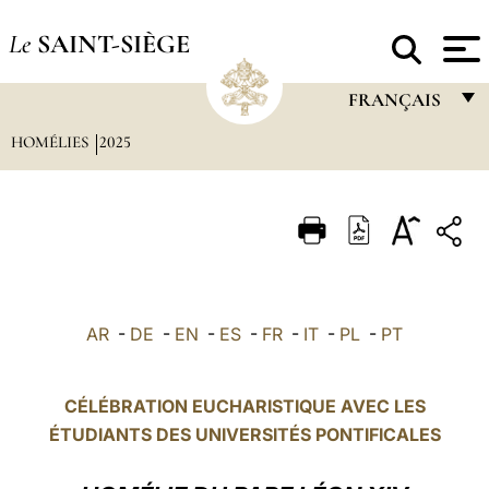
Le
SAINT-SIÈGE
FRANÇAIS
HOMÉLIES
2025
FRANÇAIS
ENGLISH
ITALIANO
PORTUGUÊS
ESPAÑOL
AR
-
DE
-
EN
-
ES
-
FR
-
IT
-
PL
-
PT
DEUTSCH
POLSKI
CÉLÉBRATION EUCHARISTIQUE AVEC LES
ÉTUDIANTS DES UNIVERSITÉS PONTIFICALES
العربيّة
中文