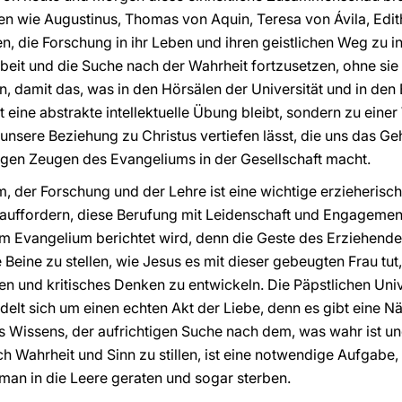
n wie Augustinus, Thomas von Aquin, Teresa von Ávila, Edit
n, die Forschung in ihr Leben und ihren geistlichen Weg zu in
Arbeit und die Suche nach der Wahrheit fortzusetzen, ohne sie
en, damit das, was in den Hörsälen der Universität und in den 
t eine abstrakte intellektuelle Übung bleibt, sondern zu einer
unsere Beziehung zu Christus vertiefen lässt, die uns das Ge
igen Zeugen des Evangeliums in der Gesellschaft macht.
, der Forschung und der Lehre ist eine wichtige erzieheris
 auffordern, diese Berufung mit Leidenschaft und Engageme
 Evangelium berichtet wird, denn die Geste des Erziehende
 Beine zu stellen, wie Jesus es mit dieser gebeugten Frau tut,
n und kritisches Denken zu entwickeln. Die Päpstlichen Uni
delt sich um einen echten Akt der Liebe, denn es gibt eine N
 Wissens, der aufrichtigen Suche nach dem, was wahr ist und
ch Wahrheit und Sinn zu stillen, ist eine notwendige Aufgabe
man in die Leere geraten und sogar sterben.