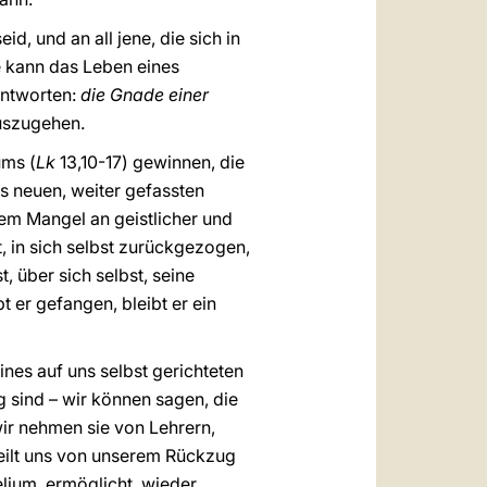
d, und an all jene, die sich in
 kann das Leben eines
antworten:
die Gnade einer
auszugehen.
ums (
Lk
13,10-17) gewinnen, die
es neuen, weiter gefassten
nem Mangel an geistlicher und
t, in sich selbst zurückgezogen,
, über sich selbst, seine
 er gefangen, bleibt er ein
nes auf uns selbst gerichteten
g sind – wir können sagen, die
wir nehmen sie von Lehrern,
eilt uns von unserem Rückzug
elium, ermöglicht, wieder