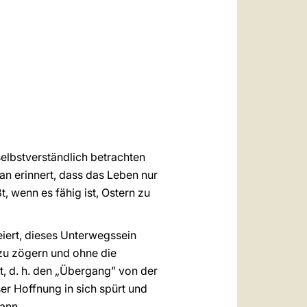
العربيّة
中文
LATINE
selbstverständlich betrachten
ran erinnert, dass das Leben nur
, wenn es fähig ist, Ostern zu
eiert, dieses Unterwegssein
 zu zögern und ohne die
t, d. h. den „Übergang” von der
er Hoffnung in sich spürt und
ann.