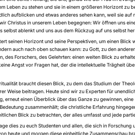
m Leben zu stehen und sie in einem größeren Horizont zu be
endlich aufblicken und etwas anderes sehen kann, weil sie au
ir Christus in unserem Leben begegnen: Wir öffnen uns eine
s selbst ablenkt und uns aus dem Rückzug auf uns selbst hera
itert seinen Horizont und seine Perspektiven, um einen Blick
sondern auch nach oben schauen kann: zu Gott, zu den ander
, des Forschers, des Gelehrten: einen weiten Blick zu erhalten
eine Angst vor Fragen hat, der die intellektuelle Trägheit ü
ritualität braucht diesen Blick, zu dem das Studium der Theo
er Weise beitragen. Heute sind wir zu Experten für unendlich 
g, erneut einen Überblick über das Ganze zu gewinnen, eine 
 Bedeutung zusammenhält; die christliche Erfahrung hingegen
itlichen Blick zu betrachten, der alles umfasst und jede parti
age dies zu euch Studenten und allen, die sich in Forschung 
 von heute und morgen diese einheitliche Zusammenschau br