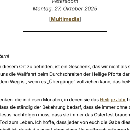
Petersdom
Montag, 27. Oktober 2025
[
Multimedia
]
____________________________________
tern!
diesem Ort zu befinden, ist ein Geschenk, das wir nicht als 
 uns die Wallfahrt beim Durchschreiten der Heilige Pforte da
 dem Weg ist, wenn es „Übergänge” vollziehen kann, das heißt
denken, die in diesen Monaten, in denen sie das
Heilige Jahr
f
, dass sie ständig der Bekehrung bedarf, dass sie immer ohne
Jesus nachfolgen muss, dass sie immer das Osterfest brauch
 Tod zum Leben. Ich hoffe, dass jeder von euch die Gabe dies
heit ist, durch die euer Leben einen Neuaufbruch erfahren k