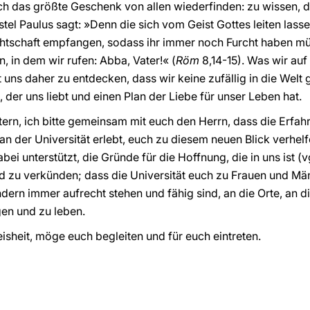
 das größte Geschenk von allen wiederfinden: zu wissen, das
el Paulus sagt: »Denn die sich vom Geist Gottes leiten lasse
chtschaft empfangen, sodass ihr immer noch Furcht haben müs
, in dem wir rufen: Abba, Vater!« (
Röm
8,14-15). Was wir au
ft uns daher zu entdecken, dass wir keine zufällig in die Wel
er uns liebt und einen Plan der Liebe für unser Leben hat.
ern, ich bitte gemeinsam mit euch den Herrn, dass die Erfah
n der Universität erlebt, euch zu diesem neuen Blick verhel
 unterstützt, die Gründe für die Hoffnung, die in uns ist (vg
d zu verkünden; dass die Universität euch zu Frauen und Männ
dern immer aufrecht stehen und fähig sind, an die Orte, an di
en und zu leben.
isheit, möge euch begleiten und für euch eintreten.