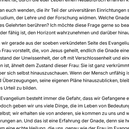
 euch wenden, die ihr Teil der universitären Einrichtungen sei
tudium, der Lehre und der Forschung widmen. Welche Gnade
nes Gelehrten berühren? Ich möchte diese Frage gerne so be
s, der fähig ist, den Horizont wahrzunehmen und darüber hin
 wir gerade aus der soeben verkündeten Seite des Evangeli
Frau vorstellt, die, von Jesus geheilt, endlich die Gnade ein
tand der Unwissenheit, der oft mit Verschlossenheit und ei
n ist, ähnelt dem Zustand dieser Frau: Sie ist ganz verkrümm
ber sich selbst hinauszuschauen. Wenn der Mensch unfähig ist
 Überzeugungen, seine eigenen Pläne hinauszublicken, bleibt
s Urteil zu bilden.
Evangelium besteht immer die Gefahr, dass wir Gefangene ei
 jedoch geben wir uns viele Dinge, die im Leben von Bedeutun
elbst; wir erhalten sie von anderen, sie kommen zu uns und 
ngen an. Und das ist eine Erfahrung der Gnade, denn sie h
 um eine echte Heilung, die uns, genau wie der Frau im Evang