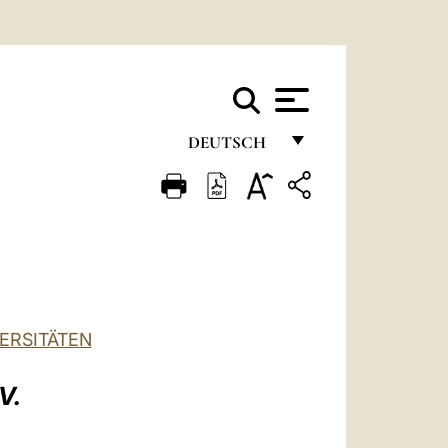
DEUTSCH
FRANÇAIS
ENGLISH
ITALIANO
PORTUGUÊS
ESPAÑOL
ERSITÄTEN
DEUTSCH
V.
POLSKI