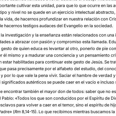
portante cultivar esta unidad, para que lo que ocurre en las au
po y nivel no se quede en un ejercicio intelectual abstracto,
la vida, de hacernos profundizar en nuestra relación con C
, de hacernos testigos audaces del Evangelio en la sociedad.
 la investigación y la enseñanza están relacionados con una 
sidades a abrazar con pasión y compromiso esta llamada. Ed
l gesto de quien educa es levantar al otro, ponerlo de pie c
er él mismo y a madurar una conciencia y un pensamiento cr
 estar habilitadas para continuar este gesto de Jesús. Se tra
ue pasa precisamente por el alfabeto del estudio, del cono
y por lo que vale la pena vivir. Saciar el hambre de verdad y
 significados auténticos se puede caer en el vacío e incluso
e encontrar también el mayor don de todos: saber que no es
l Pablo: «Todos los que son conducidos por el Espíritu de Di
esclavos para volver a caer en el temor, sino el espíritu de h
Padre» (
Rm
8,14-15). Lo que recibimos mientras buscamos 