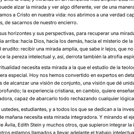
uede alzar la mirada y ver algo diferente, ver de una maner
mos a Cristo en nuestra vida: nos abrimos a una verdad cap
, de sacarnos de nuestro encierro.
sus horizontes y sus perspectivas, para recuperar una mirada 
 arriba: hacia Dios, hacia los demás, hacia el misterio de la 
l erudito: recibir una mirada amplia, que sabe ir lejos, que no
 la pereza intelectual y, así, derrota también la atrofia espir
ualidad necesita esta mirada a la que el estudio de la teologí
era especial. Hoy nos hemos convertido en expertos en detall
 de alcanzar una visión de conjunto, una visión que dé unida
ofundo; la experiencia cristiana, en cambio, quiere enseñarn
adora, capaz de abarcarlo todo rechazando cualquier lógica 
 ustedes, estudiantes, y a todos los que se dedican a la inv
y de mañana necesita esta mirada integradora. Y mirando el 
Ávila, Edith Stein y muchos otros, que supieron integrar la 
tros estamos llamados a llevar adelante el trabajo intelectu