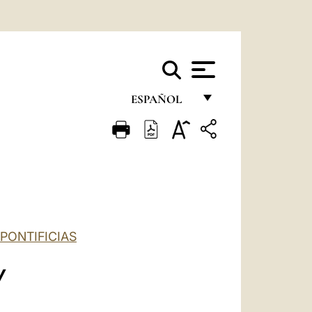
ESPAÑOL
FRANÇAIS
ENGLISH
ITALIANO
PORTUGUÊS
ESPAÑOL
PONTIFICIAS
DEUTSCH
V
POLSKI