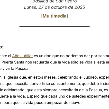
Basílica de San Pedro
Lunes, 27 de octubre de 2025
[
Multimedia
]
____________________________________
s:
ante el
Año Jubilar
es un don que no podemos dar por sentad
 Puerta Santa nos recuerda que la vida sólo es vida si está e
e vivir la Pascua.
la Iglesia que, en estos meses, celebrando el Jubileo, expe
a que necesita convertirse constantemente, que debe ir sie
 de adelantarlo, que está siempre necesitada de la Pascua, es 
 muerte a la vida. Espero que cada uno de ustedes experiment
ión para que su vida pueda empezar de nuevo.