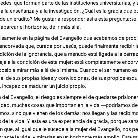
edes, que forman parte de las instituciones universitarias, y 
 a la enseñanza y a la investigación. ¿Cuál es la gracia que p
 de un erudito? Me gustaría responder así a esta pregunta:
la
abarcar el horizonte, de ir más allá.
isamente en la página del Evangelio que acabamos de procl
encorvada que, curada por Jesús, puede finalmente recibir l
ción de la ignorancia, que a menudo está ligada a la cerrazón
emeja a la condición de esta mujer: está completamente encor
mposible mirar más allá de sí misma. Cuando el ser humano es 
ia, de sus propias ideas y convicciones, de sus propios esq
 incapaz de madurar un juicio propio.
a del Evangelio, el riesgo es siempre el de quedarse prision
lidad, muchas cosas que importan en la vida —podríamos de
os, sino que vienen de los demás; nos llegan y las recibimo
s de la vida. Y esta es una experiencia de gracia, porque sa
 que, al igual que le sucede a la mujer del Evangelio, nos pe
y ante la vida, y mirarlas en un horizonte más amplio. Esta m