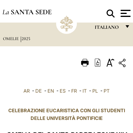
La
SANTA SEDE
ITALIANO
OMELIE
2025
FRANÇAIS
ENGLISH
ITALIANO
PORTUGUÊS
ESPAÑOL
AR
-
DE
-
EN
-
ES
-
FR
-
IT
-
PL
-
PT
DEUTSCH
POLSKI
CELEBRAZIONE EUCARISTICA CON GLI STUDENTI
DELLE UNIVERSITÀ PONTIFICIE
العربيّة
中文