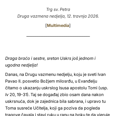
LATINE
Trg sv. Petra
Druga vazmena nedjelja, 12. travnja 2026.
[
Multimedi
a
]
___________________________________
Draga braćo i sestre, sretan Uskrs još jednom i
ugodna nedjelja!
Danas, na Drugu vazmenu nedjelju, koju je sveti Ivan
Pavao II. posvetio Božjem milosrđu, u Evanđelju
čitamo o ukazanju uskrslog Isusa apostolu Tomi (usp.
Iv
20, 19-31). Taj se događaj zbio osam dana nakon
uskrsnuća, dok je zajednica bila sabrana, i upravo tu
Toma susreće Učitelja, koji ga poziva da pogleda
tragove čavala i stavi ruku u ranu na boku te da vjeruje