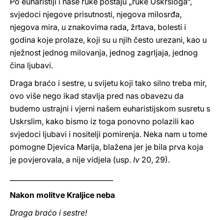
Po euharistiji i naše ruke postaju „ruke Uskrsloga“,
svjedoci njegove prisutnosti, njegova milosrđa,
njegova mira, u znakovima rada, žrtava, bolesti i
godina koje prolaze, koji su u njih često urezani, kao u
nježnost jednog milovanja, jednog zagrljaja, jednog
čina ljubavi.
Draga braćo i sestre, u svijetu koji tako silno treba mir,
ovo više nego ikad stavlja pred nas obavezu da
budemo ustrajni i vjerni našem euharistijskom susretu s
Uskrslim, kako bismo iz toga ponovno polazili kao
svjedoci ljubavi i nositelji pomirenja. Neka nam u tome
pomogne Djevica Marija, blažena jer je bila prva koja
je povjerovala, a nije vidjela (usp.
Iv
20, 29).
______________________________
Nakon molitve Kraljice neba
Draga braćo i sestre!