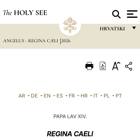
The
HOLY SEE
HRVATSKI
ANGELUS - REGINA CÆLI
2026
FRANÇAIS
ENGLISH
ITALIANO
PORTUGUÊS
ESPAÑOL
AR
-
DE
-
EN
-
ES
-
FR
-
HR
-
IT
-
PL
-
PT
DEUTSCH
POLSKI
PAPA LAV XIV.
العربيّة
REGINA CAELI
中文