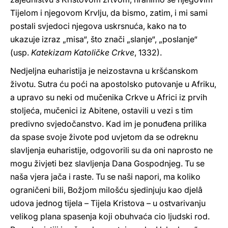
Tijelom i njegovom Krvlju, da bismo, zatim, i mi sami
postali svjedoci njegova uskrsnuća, kako na to
ukazuje izraz „misa“, što znači „slanje“, „poslanje“
(usp.
Katekizam Katoličke Crkve
, 1332).
Nedjeljna euharistija je neizostavna u kršćanskom
životu. Sutra ću poći na apostolsko putovanje u Afriku,
a upravo su neki od mučenika Crkve u Africi iz prvih
stoljeća, mučenici iz Abitene, ostavili u vezi s tim
predivno svjedočanstvo. Kad im je ponuđena prilika
da spase svoje živote pod uvjetom da se odreknu
slavljenja euharistije, odgovorili su da oni naprosto ne
mogu živjeti bez slavljenja Dana Gospodnjeg. Tu se
naša vjera jača i raste. Tu se naši napori, ma koliko
ograničeni bili, Božjom milošću sjedinjuju kao djelâ
udova jednog tijela – Tijela Kristova – u ostvarivanju
velikog plana spasenja koji obuhvaća cio ljudski rod.