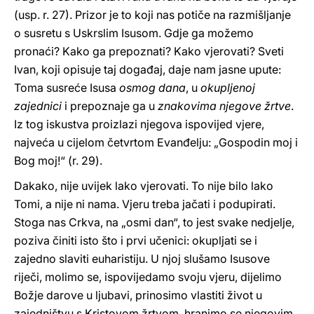
(usp. r. 27). Prizor je to koji nas potiče na razmišljanje
o susretu s Uskrslim Isusom. Gdje ga možemo
pronaći? Kako ga prepoznati? Kako vjerovati? Sveti
Ivan, koji opisuje taj događaj, daje nam jasne upute:
Toma susreće Isusa
osmog dana
, u
okupljenoj
zajednici
i prepoznaje ga u
znakovima njegove žrtve
.
Iz tog iskustva proizlazi njegova ispovijed vjere,
najveća u cijelom četvrtom Evanđelju: „Gospodin moj i
Bog moj!“ (r. 29).
Dakako, nije uvijek lako vjerovati. To nije bilo lako
Tomi, a nije ni nama. Vjeru treba jačati i podupirati.
Stoga nas Crkva, na „osmi dan“, to jest svake nedjelje,
poziva činiti isto što i prvi učenici: okupljati se i
zajedno slaviti euharistiju. U njoj slušamo Isusove
riječi, molimo se, ispovijedamo svoju vjeru, dijelimo
Božje darove u ljubavi, prinosimo vlastiti život u
zajedništvu s Kristovom žrtvom, hranimo se njegovim