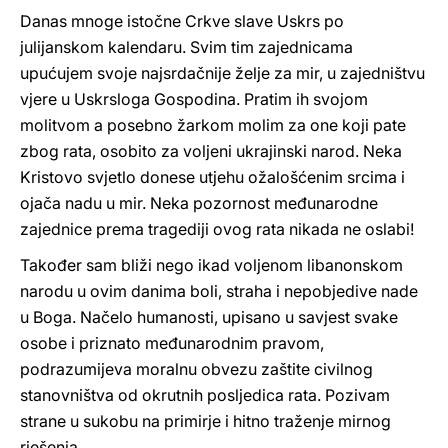
Danas mnoge istočne Crkve slave Uskrs po
julijanskom kalendaru. Svim tim zajednicama
upućujem svoje najsrdačnije želje za mir, u zajedništvu
vjere u Uskrsloga Gospodina. Pratim ih svojom
molitvom a posebno žarkom molim za one koji pate
zbog rata, osobito za voljeni ukrajinski narod. Neka
Kristovo svjetlo donese utjehu ožalošćenim srcima i
ojača nadu u mir. Neka pozornost međunarodne
zajednice prema tragediji ovog rata nikada ne oslabi!
Također sam bliži nego ikad voljenom libanonskom
narodu u ovim danima boli, straha i nepobjedive nade
u Boga. Načelo humanosti, upisano u savjest svake
osobe i priznato međunarodnim pravom,
podrazumijeva moralnu obvezu zaštite civilnog
stanovništva od okrutnih posljedica rata. Pozivam
strane u sukobu na primirje i hitno traženje mirnog
rješenja.