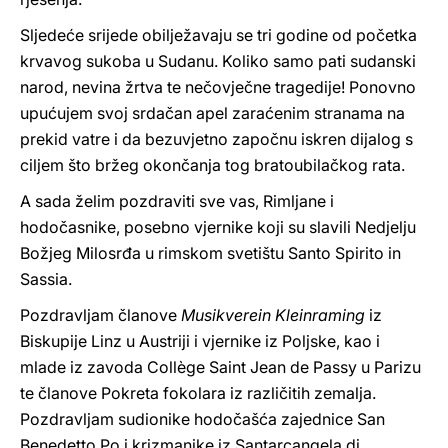
Sljedeće srijede obilježavaju se tri godine od početka
krvavog sukoba u Sudanu. Koliko samo pati sudanski
narod, nevina žrtva te nečovječne tragedije! Ponovno
upućujem svoj srdačan apel zaraćenim stranama na
prekid vatre i da bezuvjetno započnu iskren dijalog s
ciljem što bržeg okončanja tog bratoubilačkog rata.
A sada želim pozdraviti sve vas, Rimljane i
hodočasnike, posebno vjernike koji su slavili Nedjelju
Božjeg Milosrđa u rimskom svetištu Santo Spirito in
Sassia.
Pozdravljam članove
Musikverein Kleinraming
iz
Biskupije Linz u Austriji i vjernike iz Poljske, kao i
mlade iz zavoda Collège Saint Jean de Passy u Parizu
te članove Pokreta fokolara iz različitih zemalja.
Pozdravljam sudionike hodočašća zajednice San
Benedetto Po i krizmanike iz Santarcangela di