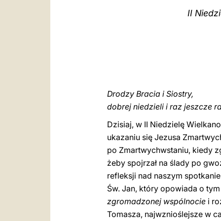
II Niedz
Drodzy Bracia i Siostry,
dobrej niedzieli i raz jeszcze
Dzisiaj, w II Niedzielę Wielka
ukazaniu się Jezusa Zmartwyc
po Zmartwychwstaniu, kiedy z
żeby spojrzał na ślady po gwoź
refleksji nad naszym spotkan
Św. Jan, który opowiada o ty
zgromadzonej wspólnocie
i r
Tomasza, najwznioślejsze w cał