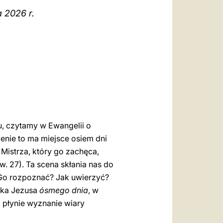
العربيّة
a 2026 r.
中文
LATINE
u, czytamy w Ewangelii o
enie to ma miejsce osiem dni
istrza, który go zachęca,
w. 27). Ta scena skłania nas do
Go rozpoznać? Jak uwierzyć?
yka Jezusa
ósmego dnia
, w
 płynie wyznanie wiary