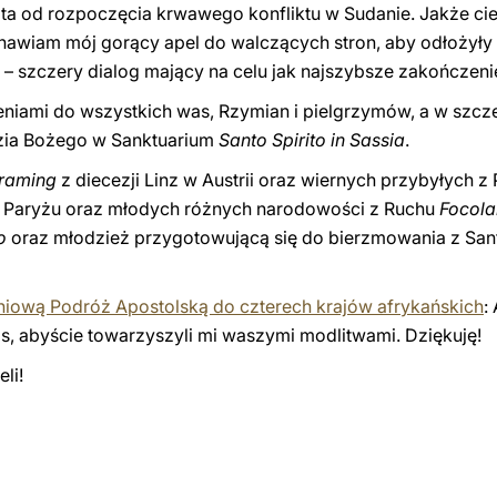
ata od rozpoczęcia krwawego konfliktu w Sudanie. Jakże cie
nawiam mój gorący apel do walczących stron, aby odłożyły 
szczery dialog mający na celu jak najszybsze zakończenie 
niami do wszystkich was, Rzymian i pielgrzymów, a w szcze
dzia Bożego w Sanktuarium
Santo Spirito in Sassia
.
nraming
z diecezji Linz w Austrii oraz wiernych przybyłych z
Paryżu oraz młodych różnych narodowości z Ruchu
Focola
o
oraz młodzież przygotowującą się do bierzmowania z San
niową Podróż Apostolską do czterech krajów afrykańskich
:
, abyście towarzyszyli mi waszymi modlitwami. Dziękuję!
li!