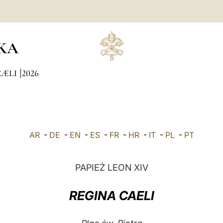
KA
CÆLI
2026
AR
-
DE
-
EN
-
ES
-
FR
-
HR
-
IT
-
PL
-
PT
PAPIEŻ LEON XIV
REGINA CAELI