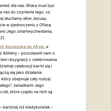
ównież dla nas. Wiara musi być
a nas do czynienia tego, co
iej słuchamy słów Jezusa,
cie w zjednoczeniu z Ofiarą
dkami Jego zmartwychwstania,
32).
óż Apostolską do Afryki
, a
 Abiteny – pozostawili nam o
iem rezygnacji z celebrowania
ielnej celebracji karmi się i
ączą się jako działania
, który obejmuje cały rodzaj
tałego”, świadkami Jego
lat, które często na nich są
– bardziej niż kiedykolwiek –