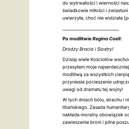
do wytrwałości i wierności n
świadkowie miłości i zwiastu
uwierzyła, choć nie widziała (p
____________________________
Po modlitwie
Regina Coeli
:
Drodzy Bracia i Siostry!
Dzisiaj wiele Kościołów wsch
przesyłam moje najserdeczniej
modlitwą za wszystkich cierpi
przyniesie pocieszenie udręc
uwagi od dramatu tej wojny!
W tych dniach bólu, strachu i 
libańskiego. Zasada humanita
nakłada moralny obowiązek och
zawieszenie broni i pilne pos