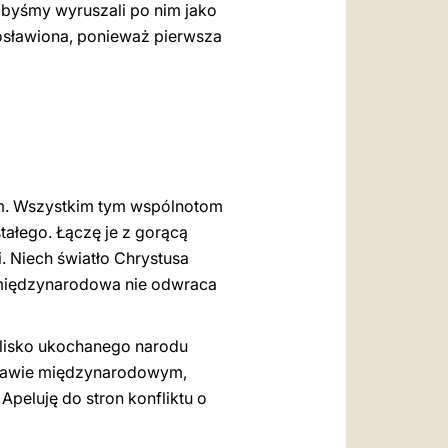
byśmy wyruszali po nim jako
osławiona, ponieważ pierwsza
im. Wszystkim tym wspólnotom
ałego. Łączę je z gorącą
. Niech światło Chrystusa
 międzynarodowa nie odwraca
 blisko ukochanego narodu
prawie międzynarodowym,
peluję do stron konfliktu o