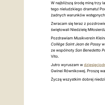
W najbliższą środę miną trzy l
tego nieludzkiego dramatu! Po
żadnych warunków wstępnych – 
Zwracam się teraz z pozdrowie
świętowali Niedzielę Miłosier
Pozdrawiam
Musikverein Klei
Collège Saint Jean de Passy
w 
ze wspólnoty
San Benedetto P
Vito.
Jutro wyruszam w
dziesięciod
Gwinei Równikowej. Proszę was
Życzę wszystkim dobrej niedzie