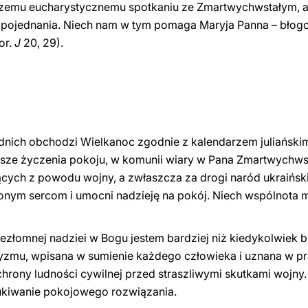
aszemu eucharystycznemu spotkaniu ze Zmartwychwstałym, a
ni pojednania. Niech nam w tym pomaga Maryja Panna – błog
or.
J
20, 29).
odnich obchodzi Wielkanoc zgodnie z kalendarzem juliańsk
sze życzenia pokoju, w komunii wiary w Pana Zmartwychwst
ących z powodu wojny, a zwłaszcza za drogi naród ukraiński
zonym sercom i umocni nadzieję na pokój. Niech wspólnota
niezłomnej nadziei w Bogu jestem bardziej niż kiedykolwiek
ryzmu, wpisana w sumienie każdego człowieka i uznana w 
rony ludności cywilnej przed straszliwymi skutkami wojny. A
zukiwanie pokojowego rozwiązania.