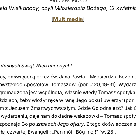
Plac św. Piotra
iela Wielkanocy, czyli Miłosierdzia Bożego, 12 kwietni
[
Multimedi
a
]
___________________________________
 radosnych Świąt Wielkanocnych!
nocy, poświęconą przez św. Jana Pawła II Miłosierdziu Bożem
hwstałego Apostołowi Tomaszowi (por.
J
20, 19-31). Wydarz
gromadzona jest wspólnota; właśnie wtedy Tomasz spotyka M
dziach, żeby włożył rękę w ranę Jego boku i uwierzył (por. 
iem z Jezusem Zmartwychwstałym. Gdzie Go odnaleźć? Jak 
m wydarzeniu, daje nam dokładne wskazówki – Tomasz spot
ozpoznaje Go po
znakach Jego ofiary
. Z tego doświadczenia
ej czwartej Ewangelii: „Pan mój i Bóg mój!” (w. 28).