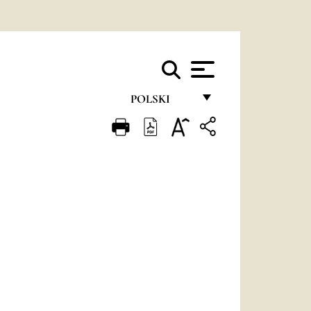
POLSKI
FRANÇAIS
ENGLISH
ITALIANO
PORTUGUÊS
ESPAÑOL
DEUTSCH
POLSKI