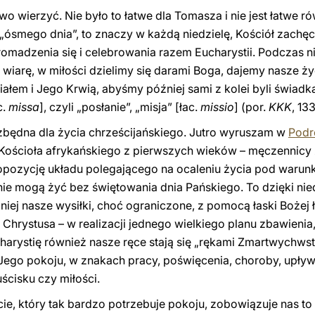
wo wierzyć. Nie było to łatwe dla Tomasza i nie jest łatwe r
„ósmego dnia”, to znaczy w każdą niedzielę, Kościół zachęc
gromadzenia się i celebrowania razem Eucharystii. Podczas n
wiarę, w miłości dzielimy się darami Boga, dajemy nasze ży
iałem i Jego Krwią, abyśmy później sami z kolei byli świa
c.
missa
], czyli „posłanie”, „misja” [łac.
missio
] (por.
KKK
, 13
iezbędna dla życia chrześcijańskiego. Jutro wyruszam w
Podr
Kościoła afrykańskiego z pierwszych wieków – męczennicy z
opozycję układu polegającego na ocaleniu życia pod warunk
nie mogą żyć bez świętowania dnia Pańskiego. To dzięki niedz
niej nasze wysiłki, choć ograniczone, z pomocą łaski Bożej ł
 Chrystusa – w realizacji jednego wielkiego planu zbawienia
charystię również nasze ręce stają się „rękami Zmartwychws
Jego pokoju, w znakach pracy, poświęcenia, choroby, upływu 
uścisku czy miłości.
cie, który tak bardzo potrzebuje pokoju, zobowiązuje nas to 