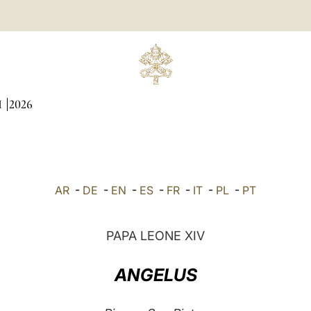
I
2026
AR
-
DE
-
EN
-
ES
-
FR
-
IT
-
PL
-
PT
PAPA LEONE XIV
ANGELUS