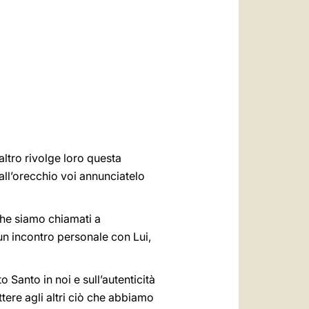
العربيّة
中文
LATINE
altro rivolge loro questa
 all’orecchio voi annunciatelo
che siamo chiamati a
un incontro personale con Lui,
to Santo in noi e sull’autenticità
ere agli altri ciò che abbiamo