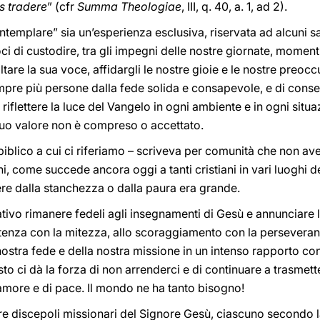
s tradere
” (cfr
Summa Theologiae
, III, q. 40, a. 1, ad 2).
emplare” sia un’esperienza esclusiva, riservata ad alcuni san
i di custodire, tra gli impegni delle nostre giornate, momenti 
ltare la sua voce, affidargli le nostre gioie e le nostre preocc
mpre più persone dalla fede solida e consapevole, e di conse
riflettere la luce del Vangelo in ogni ambiente e in ogni situaz
 suo valore non è compreso o accettato.
iblico a cui ci riferiamo – scriveva per comunità che non av
i, come succede ancora oggi a tanti cristiani in vari luoghi del
cere dalla stanchezza o dalla paura era grande.
ivo rimanere fedeli agli insegnamenti di Gesù e annunciare l
potenza con la mitezza, allo scoraggiamento con la persevera
nostra fede e della nostra missione in un intenso rapporto con
sto ci dà la forza di non arrenderci e di continuare a trasmetter
more e di pace. Il mondo ne ha tanto bisogno!
ere discepoli missionari del Signore Gesù, ciascuno secondo 