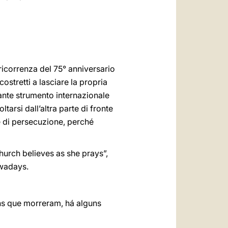
 ricorrenza del 75° anniversario
ostretti a lasciare la propria
tante strumento internazionale
tarsi dall’altra parte di fronte
me di persecuzione, perché
hurch believes as she prays”,
owadays.
ns que morreram, há alguns