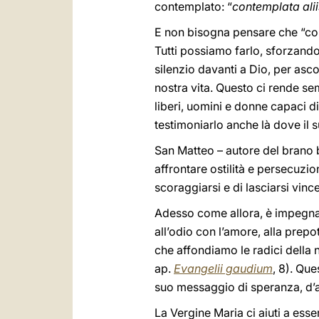
contemplato: “
contemplata alii
E non bisogna pensare che “cont
Tutti possiamo farlo, sforzandoc
silenzio davanti a Dio, per asco
nostra vita. Questo ci rende se
liberi, uomini e donne capaci di 
testimoniarlo anche là dove il
San Matteo – autore del brano b
affrontare ostilità e persecuzion
scoraggiarsi e di lasciarsi vin
Adesso come allora, è impegnat
all’odio con l’amore, alla pre
che affondiamo le radici della 
ap.
Evangelii gaudium
, 8). Que
suo messaggio di speranza, d’a
La Vergine Maria ci aiuti a ess