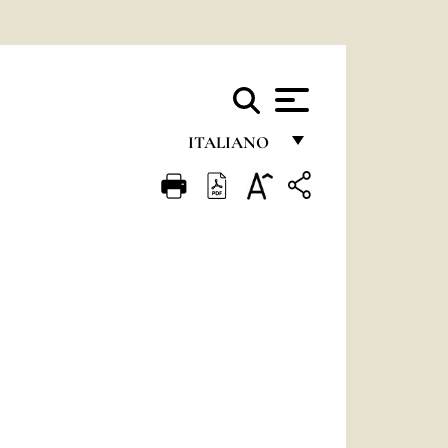
ITALIANO
FRANÇAIS
ENGLISH
ITALIANO
PORTUGUÊS
ESPAÑOL
DEUTSCH
POLSKI