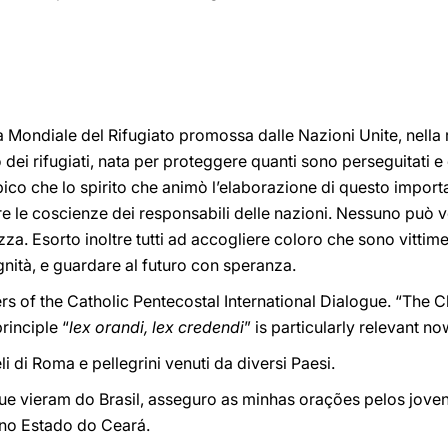
ata Mondiale del Rifugiato promossa dalle Nazioni Unite, nella
dei rifugiati, nata per proteggere quanti sono perseguitati e c
uspico che lo spirito che animò l’elaborazione di questo impor
e le coscienze dei responsabili delle nazioni. Nessuno può vol
zza. Esorto inoltre tutti ad accogliere coloro che sono vitti
nità, e guardare al futuro con speranza.
rs of the Catholic Pentecostal International Dialogue. “The C
rinciple “
lex orandi, lex credendi
” is particularly relevant n
eli di Roma e pellegrini venuti da diversi Paesi.
ue vieram do Brasil, asseguro as minhas orações pelos jove
 no Estado do Ceará.