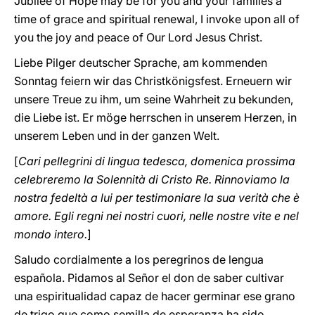
Jubilee of Hope may be for you and your families a
time of grace and spiritual renewal, I invoke upon all of
you the joy and peace of Our Lord Jesus Christ.
Liebe Pilger deutscher Sprache, am kommenden
Sonntag feiern wir das Christkönigsfest. Erneuern wir
unsere Treue zu ihm, um seine Wahrheit zu bekunden,
die Liebe ist. Er möge herrschen in unserem Herzen, in
unserem Leben und in der ganzen Welt.
[
Cari pellegrini di lingua tedesca, domenica prossima
celebreremo la Solennità di Cristo Re. Rinnoviamo la
nostra fedeltà a lui per testimoniare la sua verità che è
amore. Egli regni nei nostri cuori, nelle nostre vite e nel
mondo intero.
]
Saludo cordialmente a los peregrinos de lengua
española. Pidamos al Señor el don de saber cultivar
una espiritualidad capaz de hacer germinar ese grano
de trigo que como semilla de esperanza ha sido