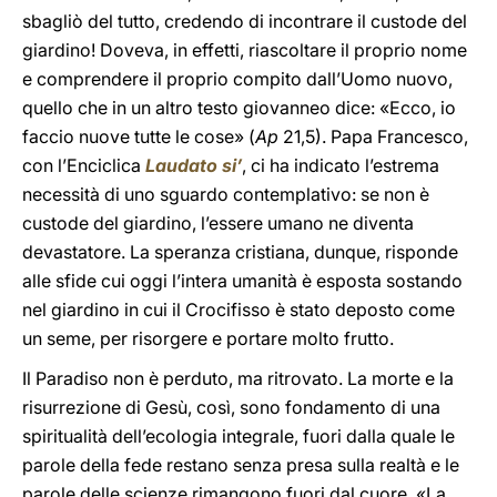
sbagliò del tutto, credendo di incontrare il custode del
giardino! Doveva, in effetti, riascoltare il proprio nome
e comprendere il proprio compito dall’Uomo nuovo,
quello che in un altro testo giovanneo dice: «Ecco, io
faccio nuove tutte le cose» (
Ap
21,5). Papa Francesco,
con l’Enciclica
Laudato si’
, ci ha indicato l’estrema
necessità di uno sguardo contemplativo: se non è
custode del giardino, l’essere umano ne diventa
devastatore. La speranza cristiana, dunque, risponde
alle sfide cui oggi l’intera umanità è esposta sostando
nel giardino in cui il Crocifisso è stato deposto come
un seme, per risorgere e portare molto frutto.
Il Paradiso non è perduto, ma ritrovato. La morte e la
risurrezione di Gesù, così, sono fondamento di una
spiritualità dell’ecologia integrale, fuori dalla quale le
parole della fede restano senza presa sulla realtà e le
parole delle scienze rimangono fuori dal cuore. «La