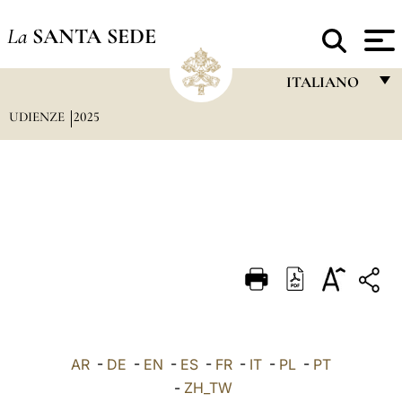
La
SANTA SEDE
ITALIANO
UDIENZE
2025
FRANÇAIS
ENGLISH
ITALIANO
PORTUGUÊS
ESPAÑOL
DEUTSCH
POLSKI
العربيّة
AR
-
DE
-
EN
-
ES
-
FR
-
IT
-
PL
-
PT
-
ZH_TW
中文