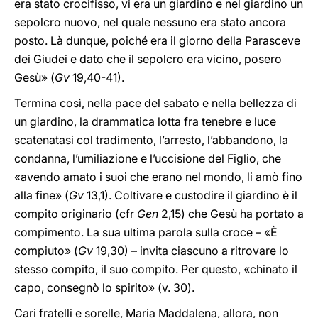
era stato crocifisso, vi era un giardino e nel giardino un
sepolcro nuovo, nel quale nessuno era stato ancora
posto. Là dunque, poiché era il giorno della Parasceve
dei Giudei e dato che il sepolcro era vicino, posero
Gesù» (
Gv
19,40-41).
Termina così, nella pace del sabato e nella bellezza di
un giardino, la drammatica lotta fra tenebre e luce
scatenatasi col tradimento, l’arresto, l’abbandono, la
condanna, l’umiliazione e l’uccisione del Figlio, che
«avendo amato i suoi che erano nel mondo, li amò fino
alla fine» (
Gv
13,1). Coltivare e custodire il giardino è il
compito originario (cfr
Gen
2,15) che Gesù ha portato a
compimento. La sua ultima parola sulla croce – «È
compiuto» (
Gv
19,30) – invita ciascuno a ritrovare lo
stesso compito, il suo compito. Per questo, «chinato il
capo, consegnò lo spirito» (v. 30).
Cari fratelli e sorelle, Maria Maddalena, allora, non