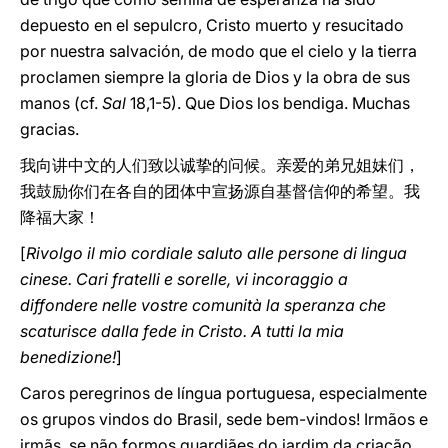
depuesto en el sepulcro, Cristo muerto y resucitado
por nuestra salvación, de modo que el cielo y la tierra
proclamen siempre la gloria de Dios y la obra de sus
manos (cf.
Sal
18,1-5). Que Dios los bendiga. Muchas
gracias.
我向讲中文的人们致以诚挚的问候。亲爱的弟兄姐妹们，
我鼓励你们在各自的团体中宣扬源自基督信仰的希望。我
降福大家！
[
Rivolgo il mio cordiale saluto alle persone di lingua
cinese. Cari fratelli e sorelle, vi incoraggio a
diffondere nelle vostre comunità la speranza che
scaturisce dalla fede in Cristo. A tutti la mia
benedizione!
]
Caros peregrinos de língua portuguesa, especialmente
os grupos vindos do Brasil, sede bem-vindos! Irmãos e
irmãs, se não formos guardiães do jardim da criação,