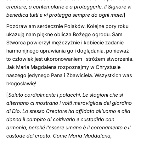
creature, a contemplarle e a proteggerle. Il Signore vi
benedica tutti e vi protegga ‎sempre da ogni male‎‎‎‏!
]
Pozdrawiam serdecznie Polaków. Kolejne pory roku
ukazują nam piękne oblicza Bożego ogrodu. Sam
Stwórca powierzył mężczyźnie i kobiecie zadanie
harmonijnego uprawiania go i doglądania, ponieważ
to człowiek jest ukoronowaniem i stróżem stworzenia.
Jak Maria Magdalena rozpoznajmy w Chrystusie
naszego jedynego Pana i Zbawiciela. Wszystkich was
błogosławię!
[
Saluto cordialmente i polacchi. Le stagioni che si
alternano ci mostrano i volti meravigliosi del giardino
di Dio. Lo stesso Creatore ha affidato all’uomo e alla
donna il compito di coltivarlo e custodirlo con
armonia, perché l’essere umano è il coronamento e il
custode del creato. Come Maria Maddalena,