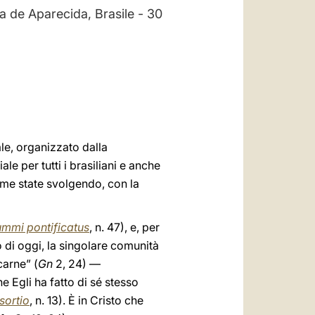
العربيّة
a de Aparecida, Brasile - 30
中文
LATINE
le, organizzato dalla
e per tutti i brasiliani e anche
ieme state svolgendo, con la
mmi pontificatus
, n. 47), e, per
di oggi, la singolare comunità
carne” (
Gn
2, 24) —
 Egli ha fatto di sé stesso
sortio
, n. 13). È in Cristo che