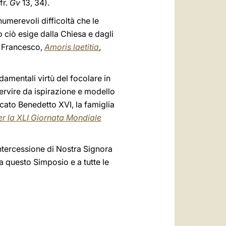
fr.
Gv
13, 34).
umerevoli difficoltà che le
to ciò esige dalla Chiesa e dagli
. Francesco,
Amoris laetitia
,
amentali virtù del focolare in
ervire da ispirazione e modello
icato Benedetto XVI, la famiglia
r la XLI Giornata Mondiale
 intercessione di Nostra Signora
a questo Simposio e a tutte le