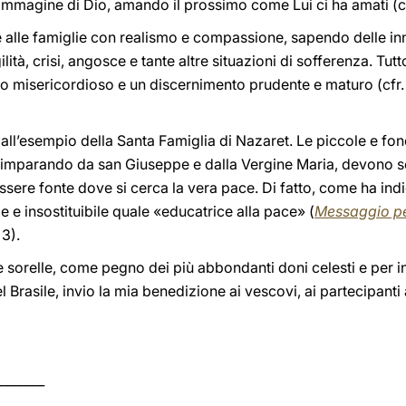
’immagine di Dio, amando il prossimo come Lui ci ha amati (c
 alle famiglie con realismo e compassione, sapendo delle inn
ilità, crisi, angosce e tante altre situazioni di sofferenza. Tut
io misericordioso e un discernimento prudente e maturo (cfr
all’esempio della Santa Famiglia di Nazaret. Le piccole e fond
, imparando da san Giuseppe e dalla Vergine Maria, devono s
essere fonte dove si cerca la vera pace. Di fatto, come ha ind
 e insostituibile quale «educatrice alla pace» (
Messaggio pe
 3).
lli e sorelle, come pegno dei più abbondanti doni celesti e per
Brasile, invio la mia benedizione ai vescovi, ai partecipanti 
_______