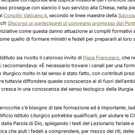
esso prosegue con slancio il suo servizio alla Chiesa, nella pi
al
Concilio Vaticano II
, secondo le linee maestre della
Sacros
(cfr
Discorso ai partecipanti al convegno promosso dal Pont
 iniziative come questa danno attuazione ai compiti formativi 
ome quello di formare ministri e fedeli per prepararli al loro s
tituto sia rivolto il caloroso invito di
Papa Francesco
, che n
i
raccomandava: «È necessario trovare i canali per una form
 liturgico molto in tal senso è stato fatto, con contributi prezi
re tuttavia diffondere queste conoscenze al di fuori dell’am
e cresca in una conoscenza del senso teologico della liturgia
e parrocchie c’è bisogno di tale formazione ed è importante, la
ontificio Istituto Liturgico potrebbe qualificarli, per aiutare le
 dalla Parola di Dio, spiegando i testi del Lezionario feriale 
gica che aiuti i fedeli a comprendere, per mezzo dei riti, delle