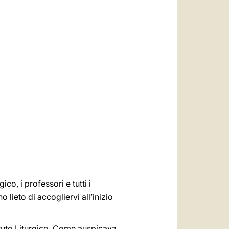
العربيّة
中文
LATINE
ico, i professori e tutti i
 lieto di accogliervi all’inizio
ituto Liturgico. Come auspicava