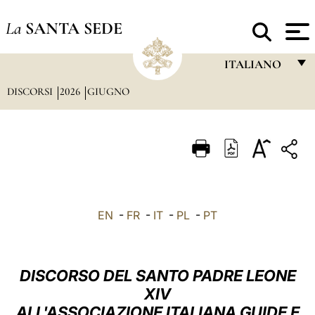
La
SANTA SEDE
ITALIANO
DISCORSI
2026
GIUGNO
FRANÇAIS
ENGLISH
ITALIANO
PORTUGUÊS
ESPAÑOL
EN
-
FR
-
IT
-
PL
-
PT
DEUTSCH
POLSKI
DISCORSO DEL SANTO PADRE LEONE
العربيّة
XIV
ALL'ASSOCIAZIONE ITALIANA GUIDE E
中文