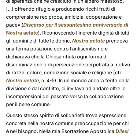
di speranza che «è cresciuto in un albero maestoso,
[...] offrendo rifugio e producendo ricchi frutti di
comprensione reciproca, amicizia, cooperazione e
pace» (
Discorso per il sessantesimo anniversario di
Nostra aetate
). Riconoscendo l’inerente dignità di tutti
gli uomini e di tutte le donne,
Nostra aetate
prendeva
una ferma posizione contro l’antisemitismo e
dichiarava che la Chiesa rifiuta ogni forma di
discriminazione o di persecuzione perpetrata a motivo
di razza, colore, condizione sociale e religione (cfr.
Nostra aetate
, n. 4-5). In un mondo ancora ferito dalla
divisione e dal conflitto, ci invitava ad andare oltre le
incomprensioni del passato verso la collaborazione
per il bene comune.
Questo stesso spirito di solidarietà trova espressione
concreta nella nostra comune preoccupazione per chi
è nel bisogno. Nella mia Esortazione Apostolica
Dilexi