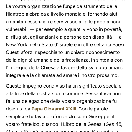
La vostra organizzazione funge da strumento della
filantropia ebraica a livello mondiale, fornendo aiuti
umanitari essenziali e servizi sociali alle popolazioni
vulnerabili — per esempio a quanti vivono in povertà,
ai rifugiati, agli anziani e a persone con disabilità — a
New York, nello Stato d’Israele e in oltre settanta Paesi.
Questi sforzi rispecchiano un chiaro riconoscimento
della dignità umana e della fratellanza, in sintonia con
l’impegno della Chiesa a favore dello sviluppo umano
integrale e la chiamata ad amare il nostro prossimo.
Questo impegno condiviso ha un significato speciale
alla luce della nostra storia comune. Sessantasei anni
fa, una delegazione della vostra organizzazione fu
ricevuta da
Papa Giovanni XXIII
. Con le parole
semplici e tuttavia profonde «Io sono Giuseppe, il
vostro fratello», citando il Libro della Genesi (
Gen
45,
4) egli affermò la nostra comune umanità nonché la