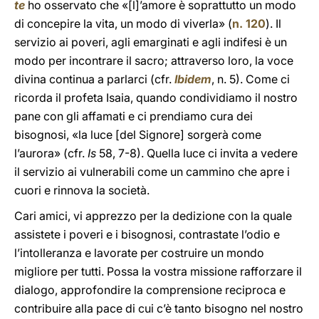
te
ho osservato che «[l]’amore è soprattutto un modo
di concepire la vita, un modo di viverla» (
n. 120
). Il
servizio ai poveri, agli emarginati e agli indifesi è un
modo per incontrare il sacro; attraverso loro, la voce
divina continua a parlarci (cfr.
Ibidem
, n. 5). Come ci
ricorda il profeta Isaia, quando condividiamo il nostro
pane con gli affamati e ci prendiamo cura dei
bisognosi, «la luce [del Signore] sorgerà come
l’aurora» (cfr.
Is
58, 7-8). Quella luce ci invita a vedere
il servizio ai vulnerabili come un cammino che apre i
cuori e rinnova la società.
Cari amici, vi apprezzo per la dedizione con la quale
assistete i poveri e i bisognosi, contrastate l’odio e
l’intolleranza e lavorate per costruire un mondo
migliore per tutti. Possa la vostra missione rafforzare il
dialogo, approfondire la comprensione reciproca e
contribuire alla pace di cui c’è tanto bisogno nel nostro