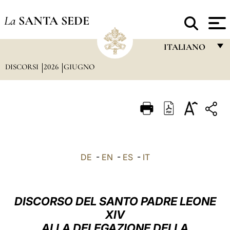
La
SANTA SEDE
ITALIANO
DISCORSI
2026
GIUGNO
FRANÇAIS
ENGLISH
ITALIANO
PORTUGUÊS
ESPAÑOL
DE
-
EN
-
ES
-
IT
DEUTSCH
POLSKI
DISCORSO DEL SANTO PADRE LEONE
العربيّة
XIV
ALLA DELEGAZIONE DELLA
中文