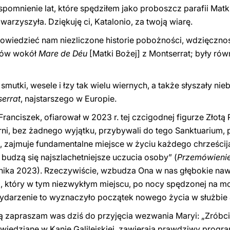
mnienie lat, które spędziłem jako proboszcz parafii Matki 
arzyszyła. Dziękuję ci, Katalonio, za twoją wiarę.
wiedzieć nam niezliczone historie pobożności, wdzięczności
eków wokół
Mare de Déu
[Matki Bożej] z Montserrat; były rów
smutki, wesele i łzy tak wielu wiernych, a także słyszały nie
serrat
, najstarszego w Europie.
ranciszek, ofiarował w 2023 r. tej czcigodnej figurze Złotą 
ierni, bez żadnego wyjątku, przybywali do tego Sanktuarium,
, zajmuje fundamentalne miejsce w życiu każdego chrześcijan
) budzą się najszlachetniejsze uczucia osoby” (
Przemówienie
rnika 2023). Rzeczywiście, wzbudza Ona w nas głębokie nawr
, który w tym niezwykłym miejscu, po nocy spędzonej na mo
wydarzenie to wyznaczyło początek nowego życia w służbie
 zapraszam was dziś do przyjęcia wezwania Maryi: „Zróbc
owiedziane w Kanie Galilejskiej, zawierają prawdziwy progra