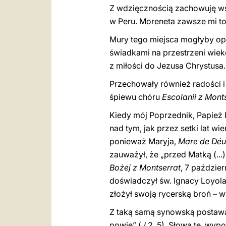
Z wdzięcznością zachowuję wspo
w Peru. Moreneta zawsze mi tow
Mury tego miejsca mogłyby opo
świadkami na przestrzeni wi
z miłości do Jezusa Chrystusa.
Przechowały również radości i 
śpiewu chóru
Escolanii z Mont
Kiedy mój Poprzednik, Papież F
nad tym, jak przez setki lat w
ponieważ Maryja,
Mare de Déu
zauważył, że „przed Matką (...
Bożej z Montserrat
, 7 paździe
doświadczył św. Ignacy Loyola
złożył swoją rycerską broń – 
Z taką samą synowską postawą
powie” (
J
2, 5). Słowa te, wyp