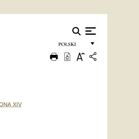
POLSKI
FRANÇAIS
ENGLISH
ITALIANO
PORTUGUÊS
ONA XIV
ESPAÑOL
DEUTSCH
POLSKI