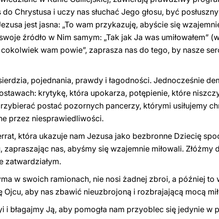
do Chrystusa i uczy nas słuchać Jego głosu, być posłuszn
ezusa jest jasna: „To wam przykazuję, abyście się wzajemnie
 swoje źródło w Nim samym: „Tak jak Ja was umiłowałem” (w.
cokolwiek wam powie”, zaprasza nas do tego, by nasze serc
ierdzia, pojednania, prawdy i łagodności. Jednocześnie d
stawach: krytykę, która upokarza, potępienie, które niszczy, 
zybierać postać pozornych pancerzy, którymi usiłujemy chr
ne przez niesprawiedliwości.
rat, która ukazuje nam Jezusa jako bezbronne Dziecię spo
u, zapraszając nas, abyśmy się wzajemnie miłowali. Złóżmy d
e zatwardziałym.
yma w swoich ramionach, nie nosi żadnej zbroi, a później t
ę Ojcu, aby nas zbawić nieuzbrojoną i rozbrajającą mocą mił
 i błagajmy Ją, aby pomogła nam przyoblec się jedynie w p