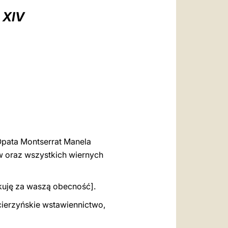
العربيّة
 XIV
中文
LATINE
Opata Montserrat Manela
w oraz wszystkich wiernych
kuję za waszą obecność].
cierzyńskie wstawiennictwo,