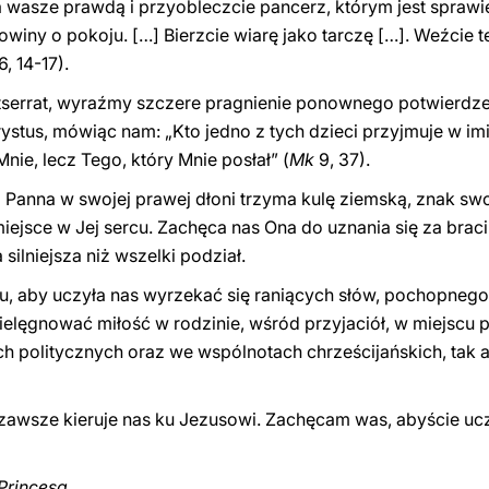
a wasze prawdą i przyobleczcie pancerz, którym jest sprawi
winy o pokoju. […] Bierzcie wiarę jako tarczę […]. Weźcie t
6, 14-17).
ntserrat, wyraźmy szczere pragnienie ponownego potwierdze
stus, mówiąc nam: „Kto jedno z tych dzieci przyjmuje w imi
nie, lecz Tego, który Mnie posłał” (
Mk
9, 37).
Panna w swojej prawej dłoni trzyma kulę ziemską, znak swoj
ejsce w Jej sercu. Zachęca nas Ona do uznania się za braci i 
silniejsza niż wszelki podział.
u, aby uczyła nas wyrzekać się raniących słów, pochopneg
 pielęgnować miłość w rodzinie, wśród przyjaciół, w miejscu
 politycznych oraz we wspólnotach chrześcijańskich, tak a
 zawsze kieruje nas ku Jezusowi. Zachęcam was, abyście ucz
Princesa,