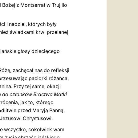
Bożej z Montserrat w Trujillo
 i nadziei, których były
nież świadkami krwi przelanej
biańskie głosy dziecięcego
Różę, zachęcał nas do refleksji
 przesuwając paciorki różańca,
ina. Przy tej samej okazji
 do członków Bractwa Matki
ócenia, jak to, którego
dlitwie przed Maryją Panną,
 Jezusowi Chrystusowi.
ie wszystko, cokolwiek wam
m życia chrześcijańskiego,