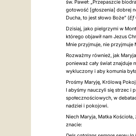
św. Paweł: „Przepaszcie biodr
gotowość [głoszenia] dobrej no
Ducha, to jest słowo Boże” (
Ef
Dzisiaj, jako pielgrzymi w Mo
którego objawił nam Jezus Chry
Mnie przyjmuje, nie przyjmuje M
Rozważmy również, jak Maryja 
ponieważ cały świat znajduje mi
wykluczony i aby komunia była 
Prośmy Maryję, Królową Pokoj
I abyśmy nauczyli się strzec i
społecznościowych, w debatach
nadziei i pokojowi.
Niech Maryja, Matka Kościoła,
znacie:
Dels catalans sempre sereu la 