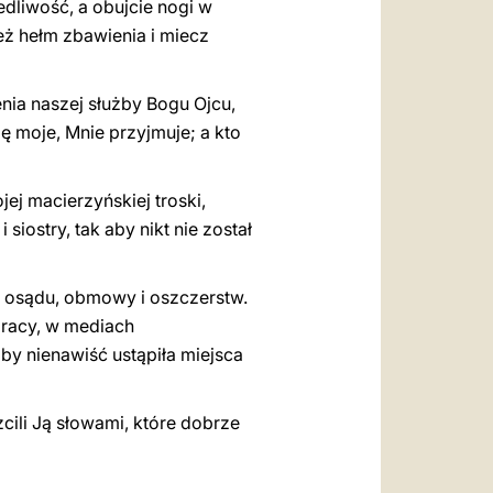
edliwość, a obujcie nogi w
eż hełm zbawienia i miecz
nia naszej służby Bogu Ojcu,
ę moje, Mnie przyjmuje; a kto
ej macierzyńskiej troski,
siostry, tak aby nikt nie został
o osądu, obmowy i oszczerstw.
 pracy, w mediach
by nienawiść ustąpiła miejsca
cili Ją słowami, które dobrze