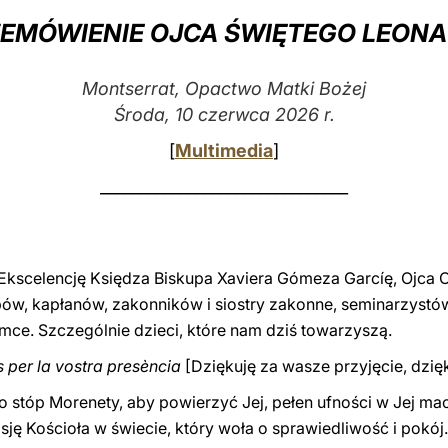
EMÓWIENIE OJCA ŚWIĘTEGO LEONA
Montserrat, Opactwo Matki Bożej
Środa, 10 czerwca 2026 r.
[
Multimedia
]
_______________________________
kscelencję Księdza Biskupa Xaviera Gómeza Garcíę, Ojca 
pów, kapłanów, zakonników i siostry zakonne, seminarzystó
mce. Szczególnie dzieci, które nam dziś towarzyszą.
s per la vostra presència
[Dziękuję za wasze przyjęcie, dzię
o stóp Morenety, aby powierzyć Jej, pełen ufności w Jej ma
ję Kościoła w świecie, który woła o sprawiedliwość i pokój.