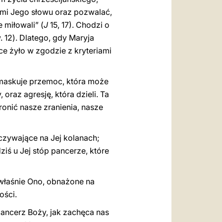
ymi Jego słowu oraz pozwalać,
 miłowali” (
J
15, 17). Chodzi o
 12). Dlatego, gdy Maryja
e żyło w zgodzie z kryteriami
emaskuje przemoc, która może
oraz agresję, która dzieli. Ta
onić nasze zranienia, nasze
czywające na Jej kolanach;
ziś u Jej stóp pancerze, które
o właśnie Ono, obnażone na
ości.
ancerz Boży, jak zachęca nas