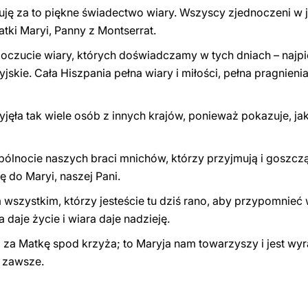
ękuję za to piękne świadectwo wiary. Wszyscy zjednoczeni w 
tki Maryi, Panny z Montserrat.
poczucie wiary, których doświadczamy w tych dniach – najpi
skie. Cała Hiszpania pełna wiary i miłości, pełna pragnieni
rzyjęła tak wiele osób z innych krajów, ponieważ pokazuje, j
pólnocie naszych braci mnichów, którzy przyjmują i goszc
 do Maryi, naszej Pani.
wszystkim, którzy jesteście tu dziś rano, aby przypomnieć 
a daje życie i wiara daje nadzieję.
m za Matkę spod krzyża; to Maryja nam towarzyszy i jest wyr
 zawsze.