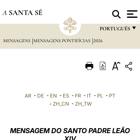
A
SANTA SÉ
PORTUGUÊS
MENSAGENS
MENSAGENS PONTIFÍCIAS
2026
FRANÇAIS
ENGLISH
ITALIANO
PORTUGUÊS
ESPAÑOL
AR
-
DE
-
EN
-
ES
-
FR
-
IT
-
PL
-
PT
DEUTSCH
-
ZH_CN
-
ZH_TW
POLSKI
العربيّة
MENSAGEM DO SANTO PADRE LEÃO
XIV
中文