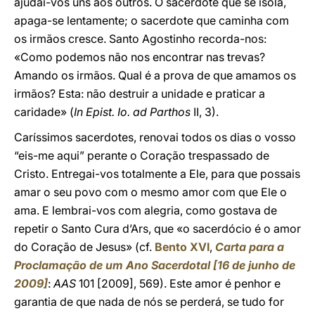
ajudai-vos uns aos outros. O sacerdote que se isola,
apaga-se lentamente; o sacerdote que caminha com
os irmãos cresce. Santo Agostinho recorda-nos:
«Como podemos não nos encontrar nas trevas?
Amando os irmãos. Qual é a prova de que amamos os
irmãos? Esta: não destruir a unidade e praticar a
caridade» (
In Epist. Io. ad Parthos
II, 3).
Caríssimos sacerdotes, renovai todos os dias o vosso
“eis-me aqui” perante o Coração trespassado de
Cristo. Entregai-vos totalmente a Ele, para que possais
amar o seu povo com o mesmo amor com que Ele o
ama. E lembrai-vos com alegria, como gostava de
repetir o Santo Cura d’Ars, que «o sacerdócio é o amor
do Coração de Jesus» (cf.
Bento XVI
,
Carta para a
Proclamação de um Ano Sacerdotal [16 de junho de
2009]
:
AAS
101 [2009], 569). Este amor é penhor e
garantia de que nada de nós se perderá, se tudo for