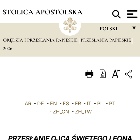
STOLICA APOSTOLSKA
POLSKI
ORĘDZIA I PRZESŁANIA PAPIESKIE
PRZESŁANIA PAPIESKIE
FRANÇAIS
2026
ENGLISH
ITALIANO
PORTUGUÊS
ESPAÑOL
DEUTSCH
AR
-
DE
-
EN
-
ES
-
FR
-
IT
-
PL
-
PT
-
ZH_CN
-
ZH_TW
POLSKI
العربيّة
PRZESŁANIE OJCA ŚWIĘTEGO LEONA
中文