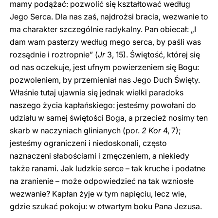
mamy podążać: pozwolić się kształtować według
Jego Serca. Dla nas zaś, najdrożsi bracia, wezwanie to
ma charakter szczególnie radykalny. Pan obiecał: „I
dam wam pasterzy według mego serca, by paśli was
rozsądnie i roztropnie” (
Jr
3, 15). Świętość, której się
od nas oczekuje, jest ufnym powierzeniem się Bogu:
pozwoleniem, by przemieniał nas Jego Duch Święty.
Właśnie tutaj ujawnia się jednak wielki paradoks
naszego życia kapłańskiego: jesteśmy powołani do
udziału w samej świętości Boga, a przecież nosimy ten
skarb w naczyniach glinianych (por.
2 Kor
4, 7);
jesteśmy ograniczeni i niedoskonali, często
naznaczeni słabościami i zmęczeniem, a niekiedy
także ranami. Jak ludzkie serce – tak kruche i podatne
na zranienie – może odpowiedzieć na tak wzniosłe
wezwanie? Kapłan żyje w tym napięciu, lecz wie,
gdzie szukać pokoju: w otwartym boku Pana Jezusa.