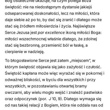
Bóg ostatecznie ukazuje, na czym polega Boża
świętość: nie na niedostępnym dystansie jakiejś
odseparowanej doskonałości, lecz na miłości, która
daje siebie aż po to, by dać się zranić i dlatego może
stać się źródłem miłosierdzia i życia. Najświętsze
Serce Jezusa jest
par excellence
ikoną miłości Boga:
miłości wszechmocnej właśnie dlatego, że zdolnej
stać się bezbronną, przemienić ból w łaskę, a
cierpienie w nadzieję.
To błogosławione Serce jest zatem „miejscem”, w
którym świętość objawia się jako zażyłość i czułość.
Świętość kapłana może więc wyrażać się w pokornej i
odważnej bliskości, w byciu dla wszystkich i przy
wszystkich, w pozostawianiu otwartej bramy
owczarni, aby wielu mogło wejść i znaleźć pastwisko
oraz odpoczynek (por.
J
10, 9). Dlatego wymaga się
od nas takiej relacji z Bogiem, która nie oddala nas od