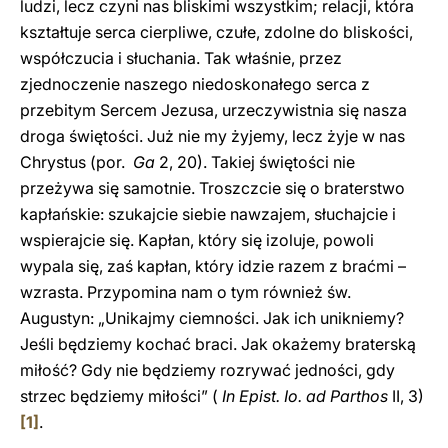
ludzi, lecz czyni nas bliskimi wszystkim; relacji, która
kształtuje serca cierpliwe, czułe, zdolne do bliskości,
współczucia i słuchania. Tak właśnie, przez
zjednoczenie naszego niedoskonałego serca z
przebitym Sercem Jezusa, urzeczywistnia się nasza
droga świętości. Już nie my żyjemy, lecz żyje w nas
Chrystus (por.
Ga
2, 20). Takiej świętości nie
przeżywa się samotnie. Troszczcie się o braterstwo
kapłańskie: szukajcie siebie nawzajem, słuchajcie i
wspierajcie się. Kapłan, który się izoluje, powoli
wypala się, zaś kapłan, który idzie razem z braćmi –
wzrasta. Przypomina nam o tym również św.
Augustyn: „Unikajmy ciemności. Jak ich unikniemy?
Jeśli będziemy kochać braci. Jak okażemy braterską
miłość? Gdy nie będziemy rozrywać jedności, gdy
strzec będziemy miłości” (
In Epist. Io. ad Parthos
II, 3)
[1]
.