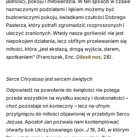
jedności, pokoju i miłosierdzia. W ten sposób w czasie
naznaczonym podziałami i lękiem możemy być
budowniczymi pokoju, świadkami czułości Dobrego
Pasterza, który potrafi zgromadzić rozproszonych i
uleczyć zranionych. Wtedy nasza gorliwość nie jest
niepokojem działania, lecz obfitym przelewaniem się
miłości, która „jest ekstazą, drogą wyjścia, darem,
spotkaniem” (Franciszek, Enc.
Dilexit nos
, 28).
Serce Chrystusa jest sercem świętych
Odpowiedź na powołanie do świętości nie polega
przede wszystkim na wysiłku ascezy i doskonałości –
choć pozostaje on konieczny – lecz na ufnym
przylgnięciu do miłości objawionej w przebitym Sercu
Jezusa. Apostoł Jan pozwala nam kontemplować
otwarty bok Ukrzyżowanego (por.
J
19, 34), w którym