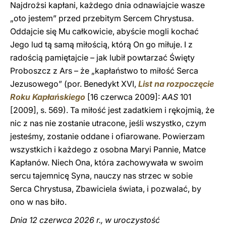
Najdrożsi kapłani, każdego dnia odnawiajcie wasze
„oto jestem” przed przebitym Sercem Chrystusa.
Oddajcie się Mu całkowicie, abyście mogli kochać
Jego lud tą samą miłością, którą On go miłuje. I z
radością pamiętajcie – jak lubił powtarzać Święty
Proboszcz z Ars – że „kapłaństwo to miłość Serca
Jezusowego” (por. Benedykt XVI,
List na rozpoczęcie
Roku Kapłańskiego
[16 czerwca 2009]:
AAS
101
[2009], s. 569). Ta miłość jest zadatkiem i rękojmią, że
nic z nas nie zostanie utracone, jeśli wszystko, czym
jesteśmy, zostanie oddane i ofiarowane. Powierzam
wszystkich i każdego z osobna Maryi Pannie, Matce
Kapłanów. Niech Ona, która zachowywała w swoim
sercu tajemnicę Syna, nauczy nas strzec w sobie
Serca Chrystusa, Zbawiciela świata, i pozwalać, by
ono w nas biło.
Dnia 12 czerwca 2026 r., w uroczystość