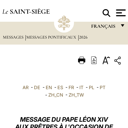
Le
SAINT-SIÈGE
FRANÇAIS
MESSAGES
MESSAGES PONTIFICAUX
2026
FRANÇAIS
ENGLISH
ITALIANO
PORTUGUÊS
ESPAÑOL
AR
-
DE
-
EN
-
ES
-
FR
-
IT
-
PL
-
PT
DEUTSCH
-
ZH_CN
-
ZH_TW
POLSKI
العربيّة
MESSAGE DU PAPE LÉON XIV
AUX PRÊTRES À L'OCCASION DE
中文